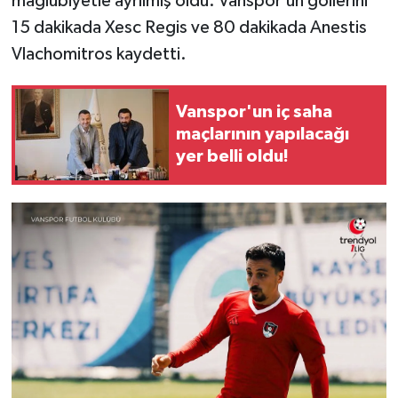
mağlubiyetle ayrılmış oldu. Vanspor’un gollerini
15 dakikada Xesc Regis ve 80 dakikada Anestis
Vlachomitros kaydetti.
Vanspor'un iç saha
maçlarının yapılacağı
yer belli oldu!