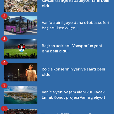
kavşak trafiğe kapatılıyor: Tarih belli
oldu!
2
Van’da bir ilçeye daha otobüs seferi
başladı: İşte o ilçe…
3
Başkan açıkladı: Vanspor’un yeni
ismi belli oldu!
4
Rojda konserinin yeri ve saati belli
oldu!
5
Van’da yeni yaşam alanı kurulacak:
Emlak Konut projesi Van’a geliyor!
6