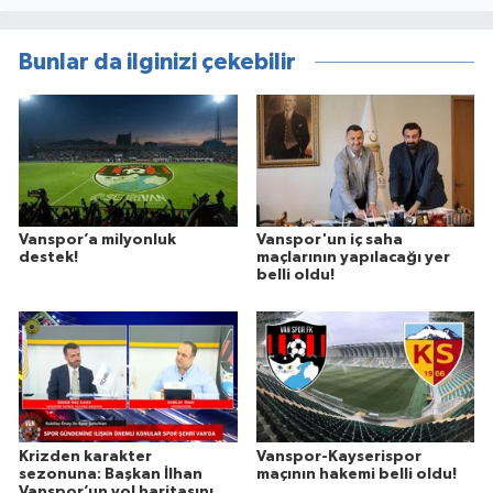
Bunlar da ilginizi çekebilir
Vanspor’a milyonluk
Vanspor'un iç saha
destek!
maçlarının yapılacağı yer
belli oldu!
Krizden karakter
Vanspor-Kayserispor
sezonuna: Başkan İlhan
maçının hakemi belli oldu!
Vanspor’un yol haritasını