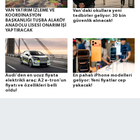
VAN YATIRIM İZLEME VE
Van’daki okullara yeni
KOORDİNASYON
tedbirler geliyor: 30 bin
BAŞKANLIĞI TUŞBA ALAKÖY
güvenlik alınacak!
ANADOLU LİSESİ ONARIM İŞİ
YAPTIRACAK
Audi'den en ucuz fiyata
En pahalı iPhone modelleri
elektrikli araç: A2 e-tron’un
geliyor: Yeni fiyatlar cep
fiyatı ve özellikleri belli
yakacak!
oldu!