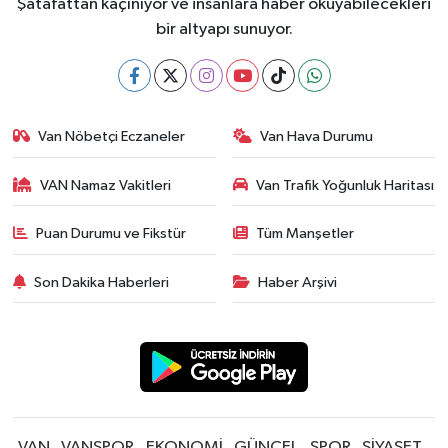
Şatafattan kaçınıyor ve insanlara haber okuyabilecekleri
bir altyapı sunuyor.
Van Nöbetçi Eczaneler
Van Hava Durumu
VAN Namaz Vakitleri
Van Trafik Yoğunluk Haritası
Puan Durumu ve Fikstür
Tüm Manşetler
Son Dakika Haberleri
Haber Arşivi
VAN
VANSPOR
EKONOMİ
GÜNCEL
SPOR
SİYASET