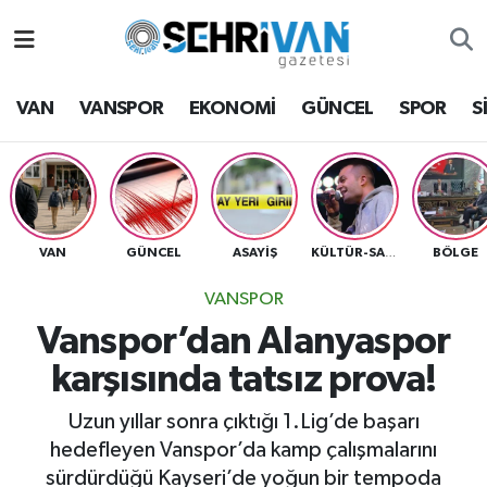
Van Nöbetçi Eczaneler
VAN
VANSPOR
EKONOMİ
GÜNCEL
SPOR
S
Van Hava Durumu
VAN Namaz Vakitleri
Van Trafik Yoğunluk Haritası
VAN
GÜNCEL
ASAYİŞ
BÖLGE
KÜLTÜR-SANAT
VANSPOR
Süper Lig Puan Durumu ve Fikstür
Vanspor’dan Alanyaspor
Tüm Manşetler
karşısında tatsız prova!
Son Dakika Haberleri
Uzun yıllar sonra çıktığı 1.Lig’de başarı
hedefleyen Vanspor’da kamp çalışmalarını
Haber Arşivi
sürdürdüğü Kayseri’de yoğun bir tempoda