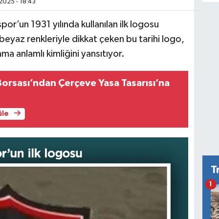
2025 - 18:43
or’un 1931 yılında kullanılan ilk logosu
beyaz renkleriyle dikkat çeken bu tarihi logo,
a anlamlı kimliğini yansıtıyor.
Borsası’ndan Çerçeve Yasa Tasarısı’na
üle
T
1