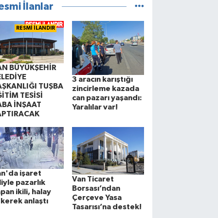
esmi İlanlar
RESMİ İLANDIR
AN BÜYÜKŞEHİR
ELEDİYE
3 aracın karıştığı
AŞKANLIĞI TUŞBA
zincirleme kazada
İTİM TESİSİ
can pazarı yaşandı:
ABA İNŞAAT
Yaralılar var!
APTIRACAK
n'da işaret
Van Ticaret
liyle pazarlık
Borsası’ndan
pan ikili, halay
Çerçeve Yasa
kerek anlaştı
Tasarısı’na destek!