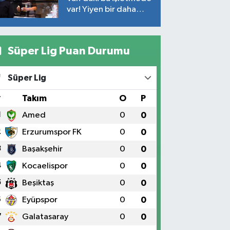
var! Yiyen bir daha
yiyor
Süper Lig Puan Durumu
Süper Lig
#
Takım
O
P
1
Amed
0
0
2
Erzurumspor FK
0
0
3
Başakşehir
0
0
4
Kocaelispor
0
0
5
Beşiktaş
0
0
6
Eyüpspor
0
0
7
Galatasaray
0
0