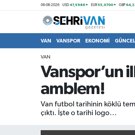
47,5986
55,0700
64,2
06-08-2026
USD
EUR
GBP
Van Nöbetçi Eczaneler
Van Hava Durumu
VAN
VANSPOR
EKONOMİ
GÜNCE
VAN Namaz Vakitleri
VAN
Vanspor’un ilk
Van Trafik Yoğunluk Haritası
amblem!
Süper Lig Puan Durumu ve Fikstür
Tüm Manşetler
Van futbol tarihinin köklü te
çıktı. İşte o tarihi logo…
Son Dakika Haberleri
Haber Arşivi