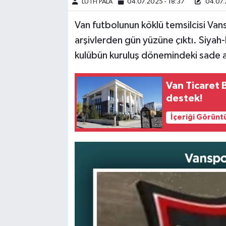
LÜTFİ PALA
04.07.2025 - 18:37
04.07.
Van futbolunun köklü temsilcisi Vansp
arşivlerden gün yüzüne çıktı. Siyah-
kulübün kuruluş dönemindeki sade am
Van Ticaret 
destek!
İçeriği Görünt