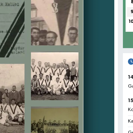
1
1
Ga
1
Ko
Ka
Ge