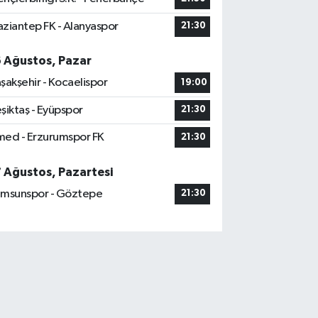
ziantep FK - Alanyaspor
21:30
6 Ağustos, Pazar
şakşehir - Kocaelispor
19:00
şiktaş - Eyüpspor
21:30
ed - Erzurumspor FK
21:30
7 Ağustos, Pazartesi
msunspor - Göztepe
21:30