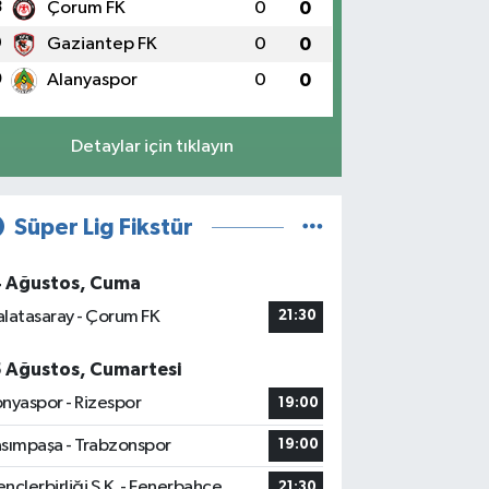
8
Çorum FK
0
0
9
Gaziantep FK
0
0
0
Alanyaspor
0
0
Detaylar için tıklayın
Süper Lig Fikstür
4 Ağustos, Cuma
latasaray - Çorum FK
21:30
5 Ağustos, Cumartesi
nyaspor - Rizespor
19:00
sımpaşa - Trabzonspor
19:00
nçlerbirliği S.K. - Fenerbahçe
21:30