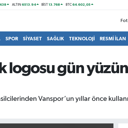
438
6513.94
13.768
64.602,05
ALTIN
BİST
BTC
Fot
L
SPOR
SİYASET
SAĞLIK
TEKNOLOJİ
RESMİ İLAN
 logosu gün yüzüne ç
msilcilerinden Vanspor’un yıllar önce kulla