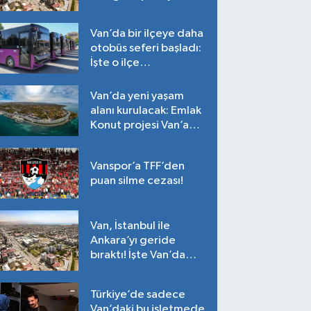
Tarih belli oldu!
Van’da bir ilçeye daha
otobüs seferi başladı:
İşte o ilçe…
Van’da yeni yaşam
alanı kurulacak: Emlak
Konut projesi Van’a
geliyor!
Vanspor’a TFF’den
puan silme cezası!
Van, İstanbul ile
Ankara’yı geride
bıraktı! İşte Van’da
ortalama fiyatlar…
Türkiye’de sadece
Van’daki bu işletmede