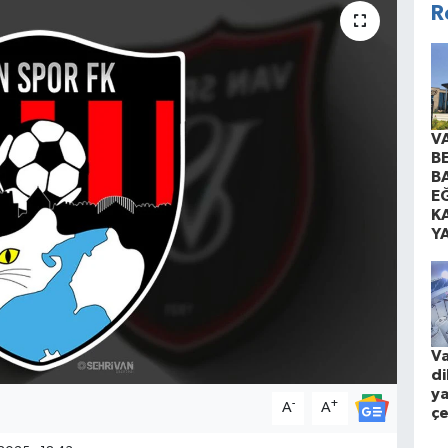
R
V
B
B
EĞ
K
Y
Va
di
ya
-
+
A
A
çe