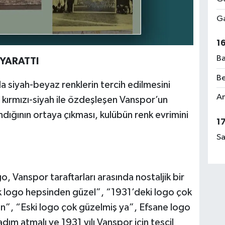
Ga
1
Ba
 YARATTI
Be
da siyah-beyaz renklerin tercih edilmesini
Am
 kırmızı-siyah ile özdeşleşen Vanspor’un
dığının ortaya çıkması, kulübün renk evrimini
1
Sa
, Vanspor taraftarları arasında nostaljik bir
İlk logo hepsinden güzel”, “1931’deki logo çok
sın”, “Eski logo çok güzelmiş ya”, Efsane logo
 adım atmalı ve 1931 yılı Vanspor için tescil