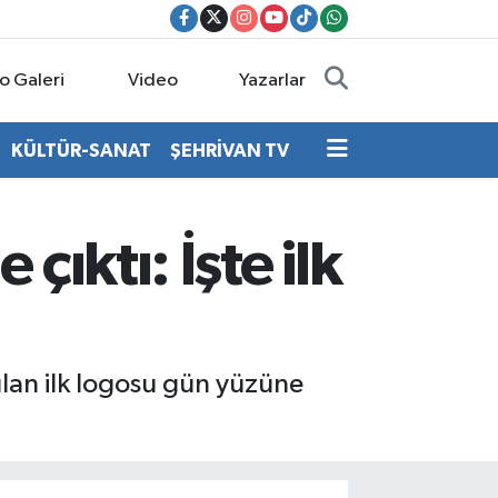
o Galeri
Video
Yazarlar
KÜLTÜR-SANAT
ŞEHRİVAN TV
ıktı: İşte ilk
nılan ilk logosu gün yüzüne