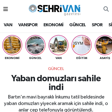
Van Nöbetçi Eczaneler
VAN
VANSPOR
EKONOMİ
GÜNCEL
SPOR
S
Van Hava Durumu
VAN Namaz Vakitleri
Van Trafik Yoğunluk Haritası
EKONOMİ
GÜNCEL
VAN
EĞİTİM
ASAYİŞ
GÜNCEL
Süper Lig Puan Durumu ve Fikstür
Yaban domuzları sahile
Tüm Manşetler
indi
Son Dakika Haberleri
Bartın'ın mavi bayraklı İnkumu tatil beldesinde
yaban domuzları yiyecek aramak için sahile indi, o
Haber Arşivi
anlar cep telefonuyla görüntülendi.