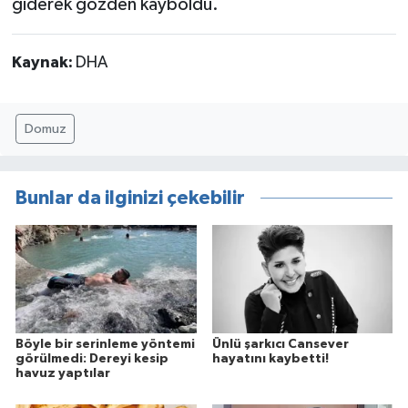
giderek gözden kayboldu.
Kaynak:
DHA
Domuz
Bunlar da ilginizi çekebilir
Böyle bir serinleme yöntemi
Ünlü şarkıcı Cansever
görülmedi: Dereyi kesip
hayatını kaybetti!
havuz yaptılar