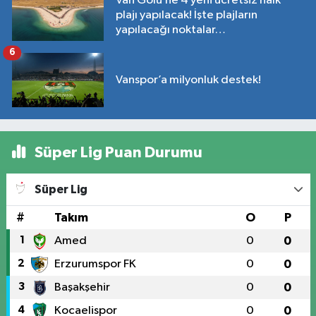
Van Gölü’ne 4 yeni ücretsiz halk
plajı yapılacak! İşte plajların
yapılacağı noktalar…
6
Vanspor’a milyonluk destek!
Süper Lig Puan Durumu
Süper Lig
#
Takım
O
P
1
Amed
0
0
2
Erzurumspor FK
0
0
3
Başakşehir
0
0
4
Kocaelispor
0
0