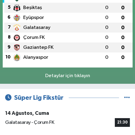
5
Beşiktaş
0
0
6
Eyüpspor
0
0
7
Galatasaray
0
0
8
Çorum FK
0
0
9
Gaziantep FK
0
0
10
Alanyaspor
0
0
Detaylar için tıklayın
Süper Lig Fikstür
14 Ağustos, Cuma
Galatasaray - Çorum FK
21:30