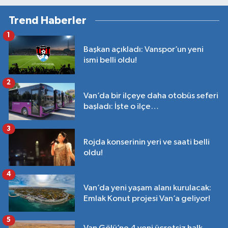
Trend Haberler
1
Başkan açıkladı: Vanspor’un yeni
ismi belli oldu!
2
Van’da bir ilçeye daha otobüs seferi
başladı: İşte o ilçe…
3
Rojda konserinin yeri ve saati belli
oldu!
4
Van’da yeni yaşam alanı kurulacak:
Emlak Konut projesi Van’a geliyor!
5