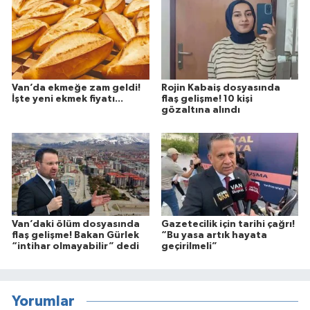
Van’da ekmeğe zam geldi!
Rojin Kabaiş dosyasında
İşte yeni ekmek fiyatı...
flaş gelişme! 10 kişi
gözaltına alındı
Van’daki ölüm dosyasında
Gazetecilik için tarihi çağrı!
flaş gelişme! Bakan Gürlek
“Bu yasa artık hayata
“intihar olmayabilir” dedi
geçirilmeli”
Yorumlar