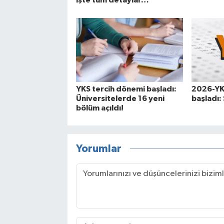
işte tüm detaylar…
YKS tercih dönemi başladı:
2026-YKS
Üniversitelerde 16 yeni
başladı: 
bölüm açıldı!
Yorumlar