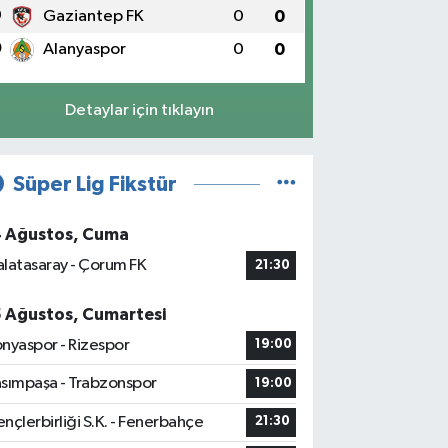
9
Gaziantep FK
0
0
0
Alanyaspor
0
0
Detaylar için tıklayın
Süper Lig Fikstür
4 Ağustos, Cuma
latasaray - Çorum FK
21:30
5 Ağustos, Cumartesi
nyaspor - Rizespor
19:00
sımpaşa - Trabzonspor
19:00
nçlerbirliği S.K. - Fenerbahçe
21:30