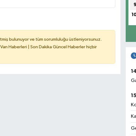
1
tmiş bulunuyor ve tüm sorumluluğu üstleniyorsunuz.
 Van Haberleri | Son Dakika Güncel Haberler hiçbir
1
Ga
1
Ko
Ka
Ge