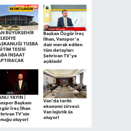
RESMİ İLANDIR
AN BÜYÜKŞEHİR
Başkan Özgür İreç
ELEDİYE
İlhan, Vanspor'a
AŞKANLIĞI TUŞBA
dair merak edilen
İTİM TESİSİ
tüm detayları
ABA İNŞAAT
Şehrivan TV'ye
APTIRACAK
açıkladı!
NLI YAYIN |
Van’da tarihi
nspor Başkanı
ekonomi zirvesi:
gür İreç İlhan
Van lojistik üs
hrivan TV’nin
oluyor!
nuğu oluyor!