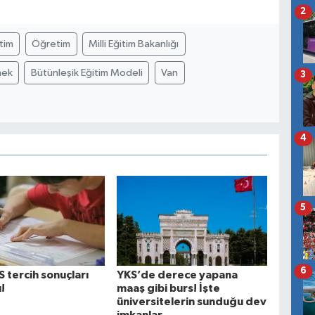
2
tim
Öğretim
Milli Eğitim Bakanlığı
mek
Bütünleşik Eğitim Modeli
Van
3
4
5
6
 tercih sonuçları
YKS’de derece yapana
!
maaş gibi burs! İşte
üniversitelerin sunduğu dev