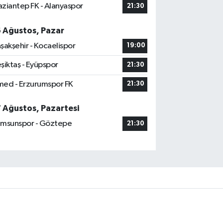
ziantep FK - Alanyaspor
21:30
6 Ağustos, Pazar
şakşehir - Kocaelispor
19:00
şiktaş - Eyüpspor
21:30
ed - Erzurumspor FK
21:30
7 Ağustos, Pazartesi
msunspor - Göztepe
21:30