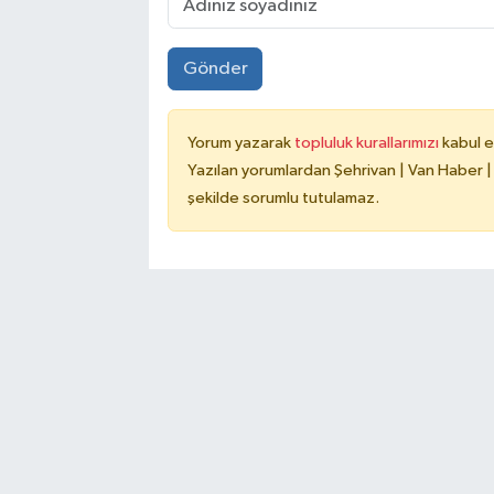
Gönder
Yorum yazarak
topluluk kurallarımızı
kabul e
Yazılan yorumlardan Şehrivan | Van Haber |
şekilde sorumlu tutulamaz.