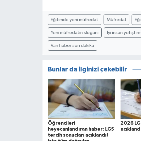
Eğitimde yeni müfredat
Müfredat
Eği
Yeni müfredatın sloganı
İyi insan yetiştir
Van haber son dakika
Bunlar da ilginizi çekebilir
Öğrencileri
2026 LGS
heyecanlandıran haber: LGS
açıklandı
tercih sonuçları açıklandı!