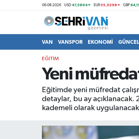
47,5894
55,0398
64,1
06-08-2026
USD
EUR
GBP
Van Nöbetçi Eczaneler
Van Hava Durumu
VAN
VANSPOR
EKONOMİ
GÜNCE
VAN Namaz Vakitleri
EĞİTİM
Yeni müfreda
Van Trafik Yoğunluk Haritası
Süper Lig Puan Durumu ve Fikstür
Eğitimde yeni müfredat çalışm
detaylar, bu ay açıklanacak.
Tüm Manşetler
kademeli olarak uygulanacak
Son Dakika Haberleri
Haber Arşivi