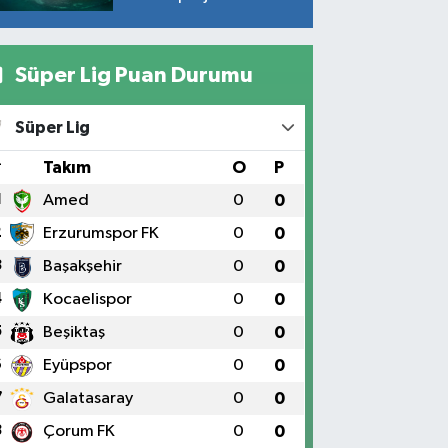
geliyor!
Süper Lig Puan Durumu
Süper Lig
#
Takım
O
P
1
Amed
0
0
2
Erzurumspor FK
0
0
3
Başakşehir
0
0
4
Kocaelispor
0
0
5
Beşiktaş
0
0
6
Eyüpspor
0
0
7
Galatasaray
0
0
8
Çorum FK
0
0