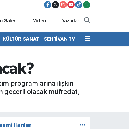
o Galeri
Video
Yazarlar
KÜLTÜR-SANAT
ŞEHRİVAN TV
acak?
im programlarına ilişkin
n geçerli olacak müfredat,
esmi İlanlar