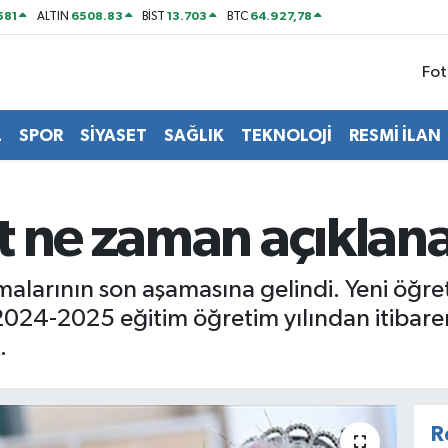
581
6508.83
13.703
64.927,78
ALTIN
BİST
BTC
Fot
L
SPOR
SİYASET
SAĞLIK
TEKNOLOJİ
RESMİ İLAN
t ne zaman açıklan
alarının son aşamasına gelindi. Yeni öğret
 2024-2025 eğitim öğretim yılından itibare
.
R