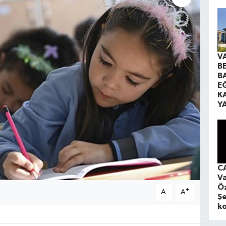
V
B
B
EĞ
K
Y
CA
Va
Öz
-
+
A
A
Şe
ko