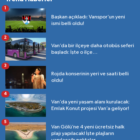
1
Başkan açıkladı: Vanspor’un yeni
ismi belli oldu!
2
Van’da bir ilçeye daha otobüs seferi
başladı: İşte o ilçe…
3
Rojda konserinin yeri ve saati belli
oldu!
4
Van’da yeni yaşam alanı kurulacak:
Emlak Konut projesi Van’a geliyor!
5
Van Gölü’ne 4 yeni ücretsiz halk
plajı yapılacak! İşte plajların