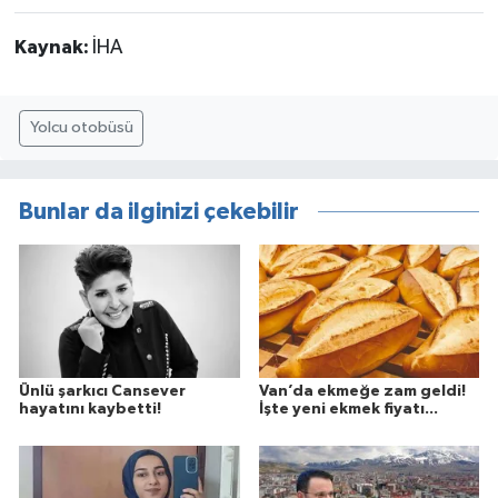
Kaynak:
İHA
Yolcu otobüsü
Bunlar da ilginizi çekebilir
Ünlü şarkıcı Cansever
Van’da ekmeğe zam geldi!
hayatını kaybetti!
İşte yeni ekmek fiyatı...