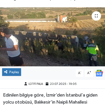
Paylaş
-
+
A
A
LÜTFİ PALA
23.07.2025 - 19:05
Edinilen bilgiye göre, İzmir’den İstanbul’a giden
yolcu otobüsü, Balıkesir'in Naipli Mahallesi