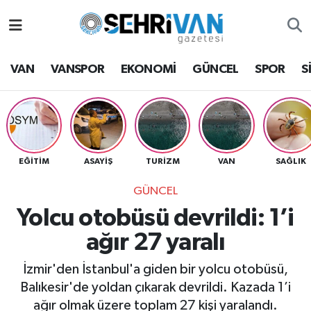
Van Nöbetçi Eczaneler
VAN
VANSPOR
EKONOMİ
GÜNCEL
SPOR
S
Van Hava Durumu
VAN Namaz Vakitleri
Van Trafik Yoğunluk Haritası
EĞİTİM
ASAYİŞ
TURİZM
VAN
SAĞLIK
GÜNCEL
Süper Lig Puan Durumu ve Fikstür
Yolcu otobüsü devrildi: 1’i
Tüm Manşetler
ağır 27 yaralı
Son Dakika Haberleri
İzmir'den İstanbul'a giden bir yolcu otobüsü,
Balıkesir'de yoldan çıkarak devrildi. Kazada 1’i
Haber Arşivi
ağır olmak üzere toplam 27 kişi yaralandı.