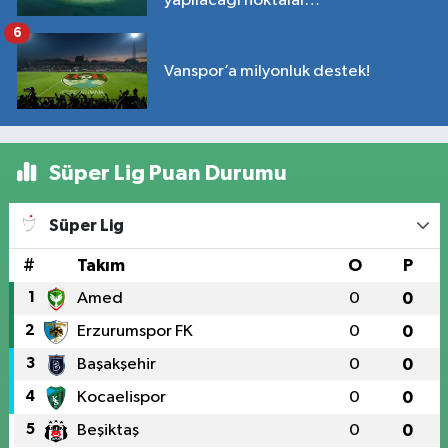
yapılacağı noktalar…
6
Vanspor’a milyonluk destek!
Süper Lig Puan Durumu
Süper Lig
#
Takım
O
P
1
Amed
0
0
2
Erzurumspor FK
0
0
3
Başakşehir
0
0
4
Kocaelispor
0
0
5
Beşiktaş
0
0