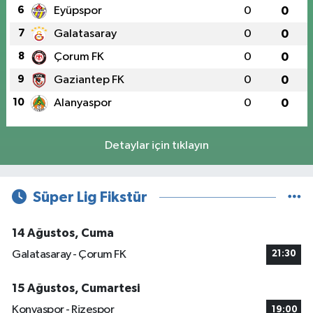
6
Eyüpspor
0
0
7
Galatasaray
0
0
8
Çorum FK
0
0
9
Gaziantep FK
0
0
10
Alanyaspor
0
0
Detaylar için tıklayın
Süper Lig Fikstür
14 Ağustos, Cuma
Galatasaray - Çorum FK
21:30
15 Ağustos, Cumartesi
Konyaspor - Rizespor
19:00