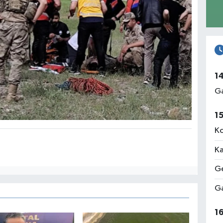
1
Ga
1
Ko
Ka
Ge
Ga
1