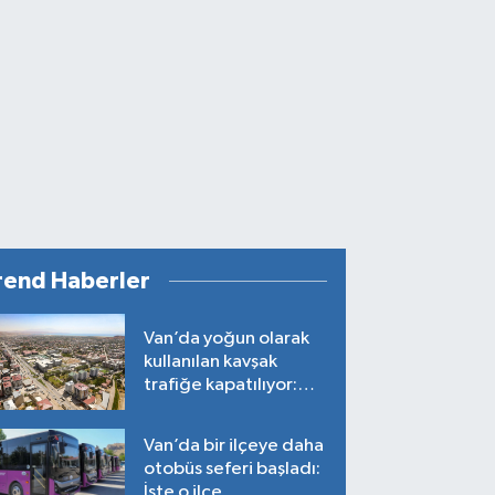
rend Haberler
Van’da yoğun olarak
kullanılan kavşak
trafiğe kapatılıyor:
Tarih belli oldu!
Van’da bir ilçeye daha
otobüs seferi başladı:
İşte o ilçe…