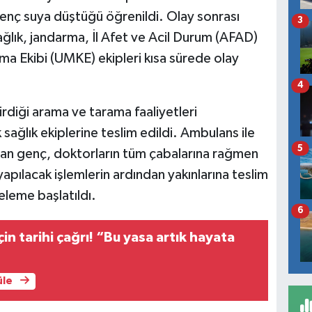
genç suya düştüğü öğrenildi. Olay sonrası
3
ğlık, jandarma, İl Afet ve Acil Durum (AFAD)
ma Ekibi (UMKE) ekipleri kısa sürede olay
4
irdiği arama ve tarama faaliyetleri
 sağlık ekiplerine teslim edildi. Ambulans ile
5
ılan genç, doktorların tüm çabalarına rağmen
yapılacak işlemlerin ardından yakınlarına teslim
celeme başlatıldı.
6
çin tarihi çağrı! “Bu yasa artık hayata
üle