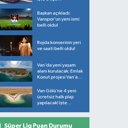
Başkan açıkladı:
Vanspor’un yeni ismi
belli oldu!
Rojda konserinin yeri
ve saati belli oldu!
Van’da yeni yaşam
alanı kurulacak: Emlak
Konut projesi Van’a
geliyor!
Van Gölü’ne 4 yeni
ücretsiz halk plajı
yapılacak! İşte
plajların yapılacağı
noktalar…
Süper Lig Puan Durumu