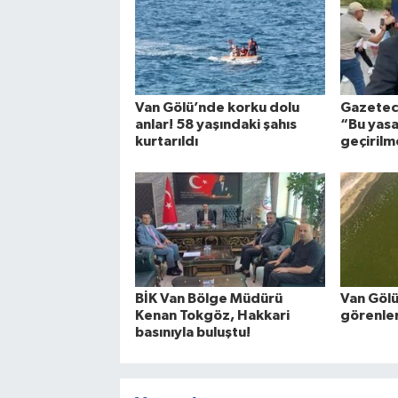
Van Gölü’nde korku dolu
Gazetecil
anlar! 58 yaşındaki şahıs
“Bu yasa
kurtarıldı
geçirilm
BİK Van Bölge Müdürü
Van Gölü
Kenan Tokgöz, Hakkari
görenler
basınıyla buluştu!