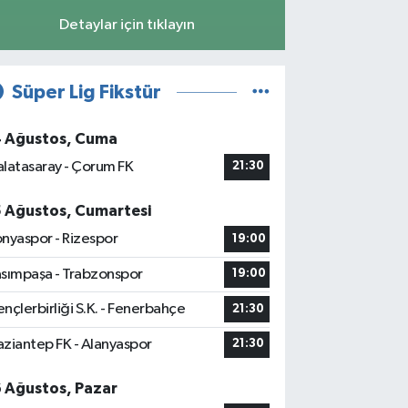
Detaylar için tıklayın
Süper Lig Fikstür
4 Ağustos, Cuma
latasaray - Çorum FK
21:30
5 Ağustos, Cumartesi
nyaspor - Rizespor
19:00
sımpaşa - Trabzonspor
19:00
nçlerbirliği S.K. - Fenerbahçe
21:30
ziantep FK - Alanyaspor
21:30
6 Ağustos, Pazar