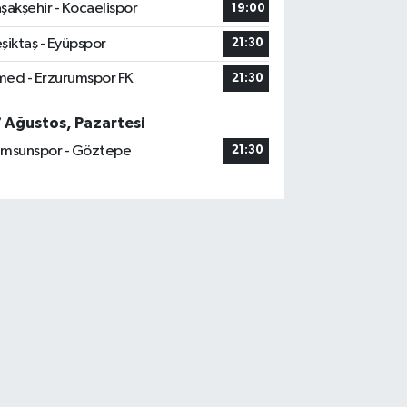
şakşehir - Kocaelispor
19:00
şiktaş - Eyüpspor
21:30
ed - Erzurumspor FK
21:30
7 Ağustos, Pazartesi
msunspor - Göztepe
21:30