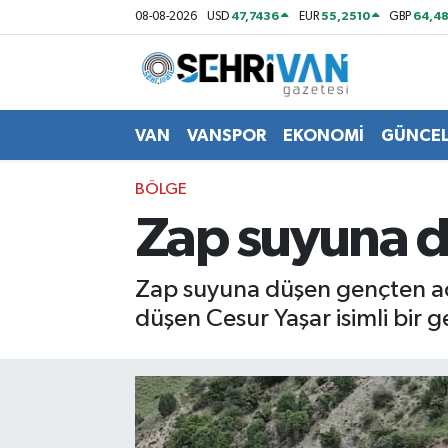
47,7436
55,2510
64,48
08-08-2026
USD
EUR
GBP
Van Nöbetçi Eczaneler
Van Hava Durumu
VAN
VANSPOR
EKONOMİ
GÜNCE
VAN Namaz Vakitleri
BÖLGE
Zap suyuna d
Van Trafik Yoğunluk Haritası
Süper Lig Puan Durumu ve Fikstür
Zap suyuna düşen gençten ac
düşen Cesur Yaşar isimli bir 
Tüm Manşetler
Son Dakika Haberleri
Haber Arşivi