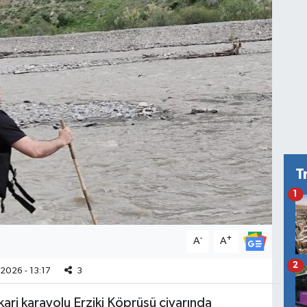
T
1
-
+
A
A
2
2026 - 13:17
3
kari karayolu Erziki Köprüsü civarında