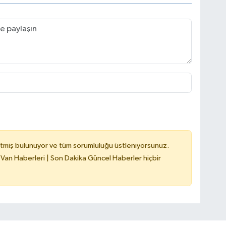
tmiş bulunuyor ve tüm sorumluluğu üstleniyorsunuz.
 Van Haberleri | Son Dakika Güncel Haberler hiçbir