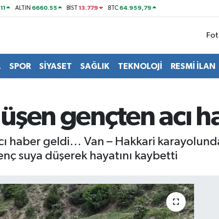
11
6660.55
13.779
64.959,79
ALTIN
BİST
BTC
Fot
L
SPOR
SİYASET
SAĞLIK
TEKNOLOJİ
RESMİ İLAN
üşen gençten acı h
ı haber geldi… Van – Hakkari karayolun
genç suya düşerek hayatını kaybetti