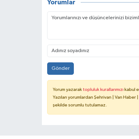
Yorumlar
Gönder
Yorum yazarak
topluluk kurallarımızı
kabul e
Yazılan yorumlardan Şehrivan | Van Haber |
şekilde sorumlu tutulamaz.