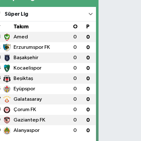
Süper Lig
#
Takım
O
P
1
Amed
0
0
2
Erzurumspor FK
0
0
3
Başakşehir
0
0
4
Kocaelispor
0
0
5
Beşiktaş
0
0
6
Eyüpspor
0
0
7
Galatasaray
0
0
8
Çorum FK
0
0
9
Gaziantep FK
0
0
0
Alanyaspor
0
0