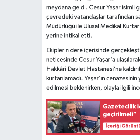
meydana geldi. Cesur Yaşar isimli 
çevredeki vatandaşlar tarafından sa
Müdürlüğü ile Ulusal Medikal Kurtar
yerine intikal etti.
Ekiplerin dere içerisinde gerçekleşt
neticesinde Cesur Yaşar'a ulaşılarak
Hakkâri Devlet Hastanesi’ne kaldır
kurtarılamadı. Yaşar’ın cenazesinin 
edilmesi beklenirken, olayla ilgili in
Gazetecilik i
geçirilmeli”
İçeriği Görünt