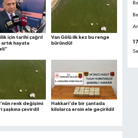
Ba
Be
Am
ik için tarihi çağrı!
Van Gölü ilk kez bu renge
1
 artık hayata
büründü!
eli”
Sa
’nün renk değişimi
Hakkari’de bir çantada
i şaşkına çevirdi!
kilolarca eroin ele geçirildi!