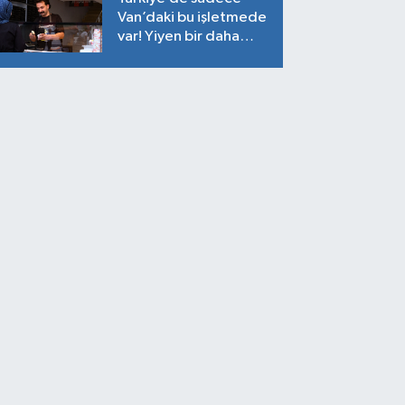
Van’daki bu işletmede
var! Yiyen bir daha
yiyor