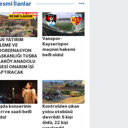
esmi İlanlar
RESMİ İLANDIR
Vanspor-
AN YATIRIM
Kayserispor
ZLEME VE
maçının hakemi
OORDİNASYON
belli oldu!
AŞKANLIĞI TUŞBA
LAKÖY ANADOLU
SESİ ONARIM İŞİ
APTIRACAK
jda konserinin
Kontrolden çıkan
ri ve saati belli
yolcu otobüsü
du!
devrildi: 6 kişi
öldü, 22 kişi
yaralandı!