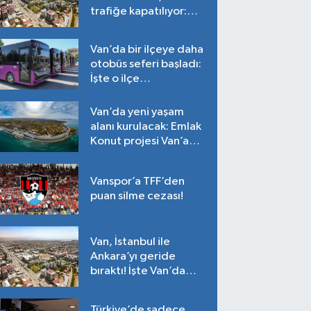
trafiğe kapatılıyor:
Tarih belli oldu!
Van’da bir ilçeye daha
otobüs seferi başladı:
İşte o ilçe…
Van’da yeni yaşam
alanı kurulacak: Emlak
Konut projesi Van’a
geliyor!
Vanspor’a TFF’den
puan silme cezası!
Van, İstanbul ile
Ankara’yı geride
bıraktı! İşte Van’da
ortalama fiyatlar…
Türkiye’de sadece