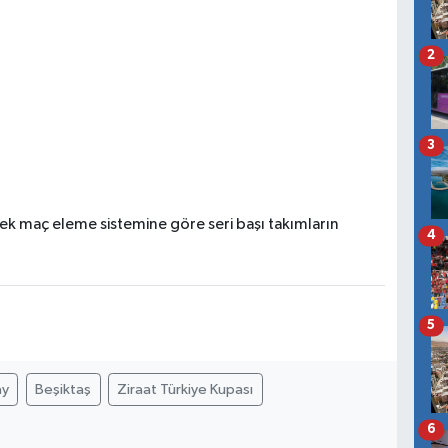
2
3
ek maç eleme sistemine göre seri başı takımların
4
5
ay
Beşiktaş
Ziraat Türkiye Kupası
6