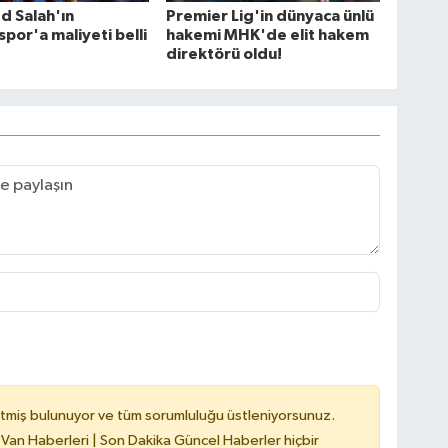
 Salah'ın
Premier Lig'in dünyaca ünlü
por'a maliyeti belli
hakemi MHK'de elit hakem
direktörü oldu!
tmiş bulunuyor ve tüm sorumluluğu üstleniyorsunuz.
 Van Haberleri | Son Dakika Güncel Haberler hiçbir