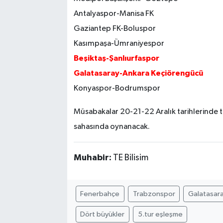
Antalyaspor-Manisa FK
Gaziantep FK-Boluspor
Kasımpaşa-Ümraniyespor
Beşiktaş-Şanlıurfaspor
​Galatasaray-Ankara Keçiörengücü
Konyaspor-Bodrumspor
Müsabakalar 20-21-22 Aralık tarihlerinde t
sahasında oynanacak.
Muhabir:
TE Bilisim
Fenerbahçe
Trabzonspor
Galatasar
Dört büyükler
5.tur eşleşme