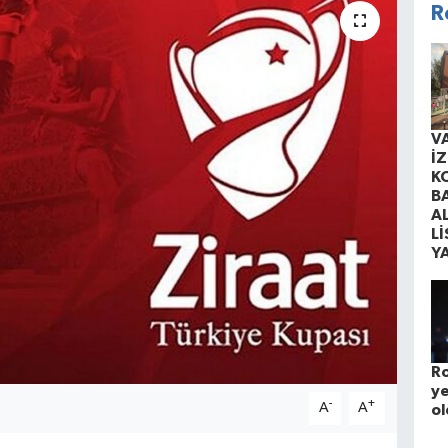
R
V
İ
K
B
A
Lİ
Y
Ro
ye
-
+
A
A
ol