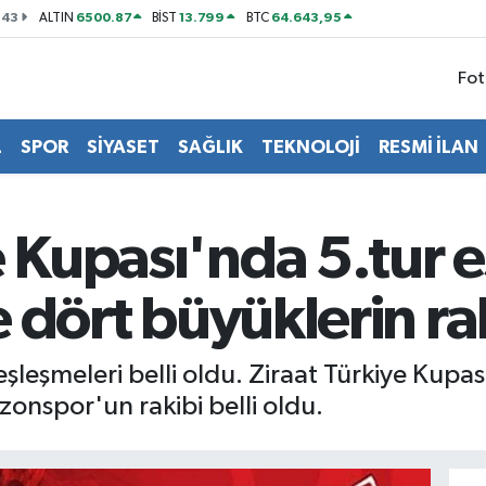
143
6500.87
13.799
64.643,95
ALTIN
BİST
BTC
Fot
L
SPOR
SİYASET
SAĞLIK
TEKNOLOJİ
RESMİ İLAN
e Kupası'nda 5.tur 
te dört büyüklerin ra
eşleşmeleri belli oldu. Ziraat Türkiye Kupa
onspor'un rakibi belli oldu.