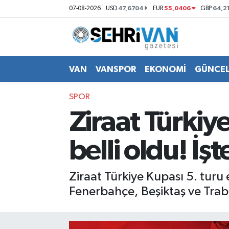
47,6704
55,0406
64,2
07-08-2026
USD
EUR
GBP
Van Nöbetçi Eczaneler
Van Hava Durumu
VAN
VANSPOR
EKONOMİ
GÜNCE
VAN Namaz Vakitleri
SPOR
Ziraat Türkiy
Van Trafik Yoğunluk Haritası
belli oldu! İş
Süper Lig Puan Durumu ve Fikstür
Tüm Manşetler
Ziraat Türkiye Kupası 5. turu 
Fenerbahçe, Beşiktaş ve Trabz
Son Dakika Haberleri
Haber Arşivi