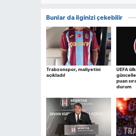
Bunlar da ilginizi çekebilir
Trabzonspor, maliyetini
UEFA ülk
açıkladı!
güncelle
puan sır
durum