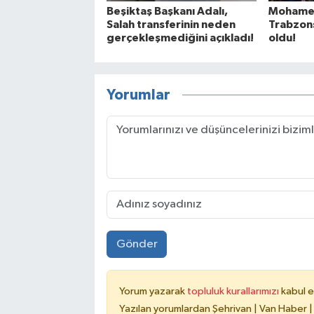
Beşiktaş Başkanı Adalı,
Mohamed
Salah transferinin neden
Trabzons
gerçekleşmediğini açıkladı!
oldu!
Yorumlar
Gönder
Yorum yazarak
topluluk kurallarımızı
kabul e
Yazılan yorumlardan Şehrivan | Van Haber |