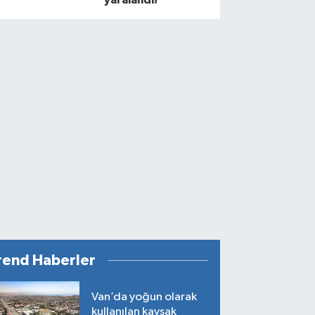
rend Haberler
Van’da yoğun olarak
kullanılan kavşak