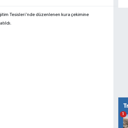
ğitim Tesisleri'nde düzenlenen kura çekimine
atıldı.
T
1