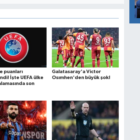
e puanları
Galatasaray'a Victor
ndi! İşte UEFA ülke
Osımhen'den büyük şok!
alamasında son