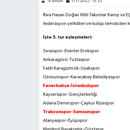
TE Bilisim
11.11.2022 - 15:33
Riva Hasan Doğan Milli Takımlar Kamp ve E
federasyon yetkilileri ve kulüp temsilcileri k
İşte 5. tur eşleşmeleri:
Sivasspor-Esenler Erokspor
Ankaragücü-Tuzlaspor
Fatih Karagümrük-Uşakspor
Giresunspor-Karacabey Belediyespor
Fenerbahçe-İstanbulspor
Kayserispor-Gençlerbirliği
Adana Demirspor-Çaykur Rizespor
Trabzonspor-Samsunspor
Alanyaspor-Eyüpspor
Medipol Başakşehir-Göztepe