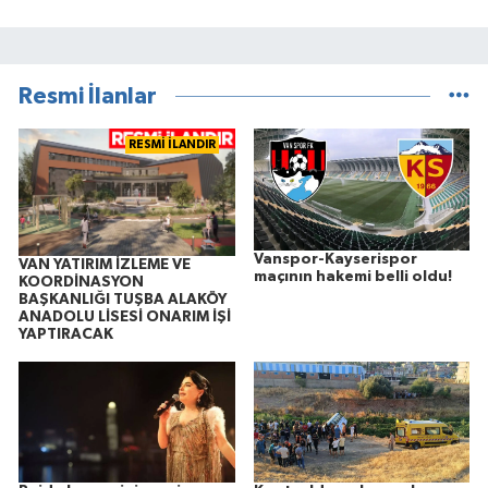
Resmi İlanlar
RESMİ İLANDIR
Vanspor-Kayserispor
VAN YATIRIM İZLEME VE
maçının hakemi belli oldu!
KOORDİNASYON
BAŞKANLIĞI TUŞBA ALAKÖY
ANADOLU LİSESİ ONARIM İŞİ
YAPTIRACAK