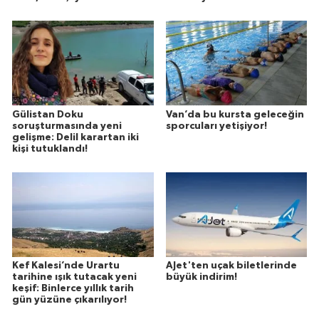
Gülistan Doku
Van’da bu kursta geleceğin
soruşturmasında yeni
sporcuları yetişiyor!
gelişme: Delil karartan iki
kişi tutuklandı!
Kef Kalesi’nde Urartu
AJet'ten uçak biletlerinde
tarihine ışık tutacak yeni
büyük indirim!
keşif: Binlerce yıllık tarih
gün yüzüne çıkarılıyor!