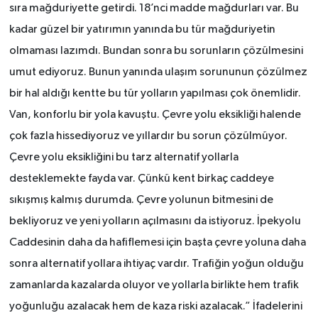
sıra mağduriyette getirdi. 18’nci madde mağdurları var. Bu
kadar güzel bir yatırımın yanında bu tür mağduriyetin
olmaması lazımdı. Bundan sonra bu sorunların çözülmesini
umut ediyoruz. Bunun yanında ulaşım sorununun çözülmez
bir hal aldığı kentte bu tür yolların yapılması çok önemlidir.
Van, konforlu bir yola kavuştu. Çevre yolu eksikliği halende
çok fazla hissediyoruz ve yıllardır bu sorun çözülmüyor.
Çevre yolu eksikliğini bu tarz alternatif yollarla
desteklemekte fayda var. Çünkü kent birkaç caddeye
sıkışmış kalmış durumda. Çevre yolunun bitmesini de
bekliyoruz ve yeni yolların açılmasını da istiyoruz. İpekyolu
Caddesinin daha da hafiflemesi için başta çevre yoluna daha
sonra alternatif yollara ihtiyaç vardır. Trafiğin yoğun olduğu
zamanlarda kazalarda oluyor ve yollarla birlikte hem trafik
yoğunluğu azalacak hem de kaza riski azalacak.” İfadelerini