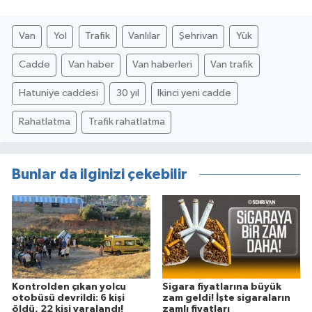
Van
Yol
Trafik
Vanlılar
Şehrivan
Yük
Cadde
Van haber
Van haberleri
Van trafik
Hatuniye caddesi
30 yıl
Ikinci yeni cadde
Rahatlatma
Trafik rahatlatma
Bunlar da ilginizi çekebilir
Kontrolden çıkan yolcu
Sigara fiyatlarına büyük
otobüsü devrildi: 6 kişi
zam geldi! İşte sigaraların
öldü, 22 kişi yaralandı!
zamlı fiyatları