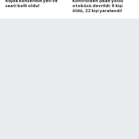
Rojda konserinin yeri ve
Kontrolden çıkan yolcu
saati belli oldu!
otobüsü devrildi: 6 kişi
öldü, 22 kişi yaralandı!