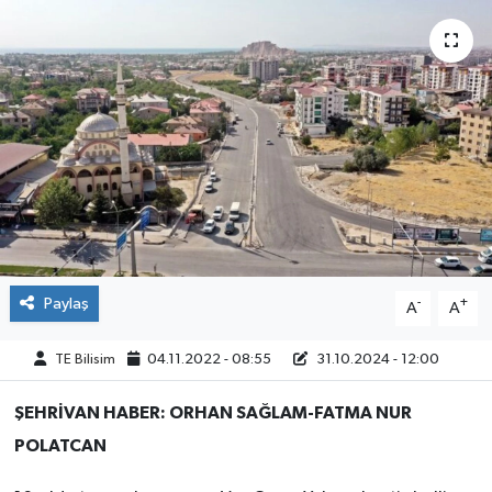
Paylaş
-
+
A
A
TE Bilisim
04.11.2022 - 08:55
31.10.2024 - 12:00
ŞEHRİVAN HABER: ORHAN SAĞLAM-FATMA NUR
POLATCAN