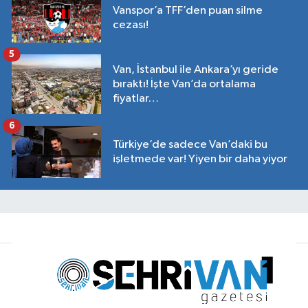
Vanspor’a TFF’den puan silme
cezası!
5
Van, İstanbul ile Ankara’yı geride
bıraktı! İşte Van’da ortalama
fiyatlar…
6
Türkiye’de sadece Van’daki bu
işletmede var! Yiyen bir daha yiyor