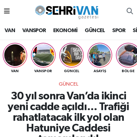
Van Nöbetçi Eczaneler
VAN
VANSPOR
EKONOMİ
GÜNCEL
SPOR
S
Van Hava Durumu
VAN Namaz Vakitleri
Van Trafik Yoğunluk Haritası
VAN
VANSPOR
GÜNCEL
ASAYİŞ
BÖLGE
GÜNCEL
Süper Lig Puan Durumu ve Fikstür
30 yıl sonra Van’da ikinci
Tüm Manşetler
yeni cadde açıldı… Trafiği
rahatlatacak ilk yol olan
Son Dakika Haberleri
Hatuniye Caddesi
Haber Arşivi