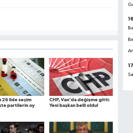
Ga
1
Ba
Be
Am
1
Sa
 26 ilde seçim
CHP, Van’da değişme gitti:
şte partilerin oy
Yeni başkan belli oldu!