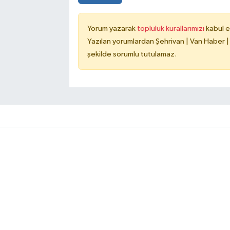
Yorum yazarak
topluluk kurallarımızı
kabul e
Yazılan yorumlardan Şehrivan | Van Haber |
şekilde sorumlu tutulamaz.