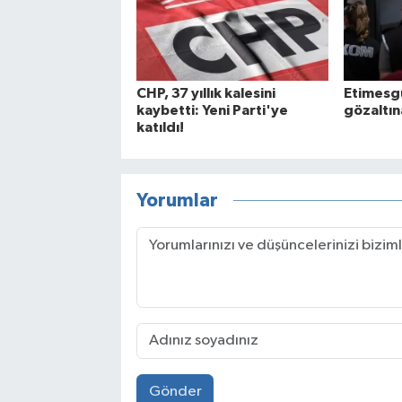
CHP, 37 yıllık kalesini
Etimesgu
kaybetti: Yeni Parti'ye
gözaltına
katıldı!
Yorumlar
Gönder