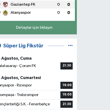
9
Gaziantep FK
0
0
0
Alanyaspor
0
0
Detaylar için tıklayın
Süper Lig Fikstür
4 Ağustos, Cuma
latasaray - Çorum FK
21:30
5 Ağustos, Cumartesi
nyaspor - Rizespor
19:00
sımpaşa - Trabzonspor
19:00
nçlerbirliği S.K. - Fenerbahçe
21:30