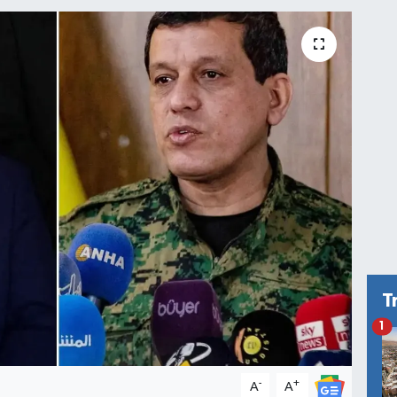
T
1
-
+
A
A