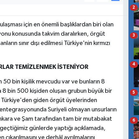
2
ulaşması için en önemli başlıklardan biri olan
onu konusunda takvim daralırken, örgüt
3
anların sınır dışı edilmesi Türkiye'nin kırmızı
4
RLAR TEMİZLENMEK İSTENİYOR
 50 bin kişilik mevcudu var ve bunların 8
ila 8 bin 500 kişiden oluşan grubun büyük bir
5
Türkiye'den giden örgüt üyelerinden
entegrasyonunda Suriyeli olmayan unsurların
nkara ve Şam tarafından tam bir mutabakat
6
a geçtiğimiz günlerde yaptığı açıklamada,
 çıkarılmasını ve derhâl ayrılmalarını