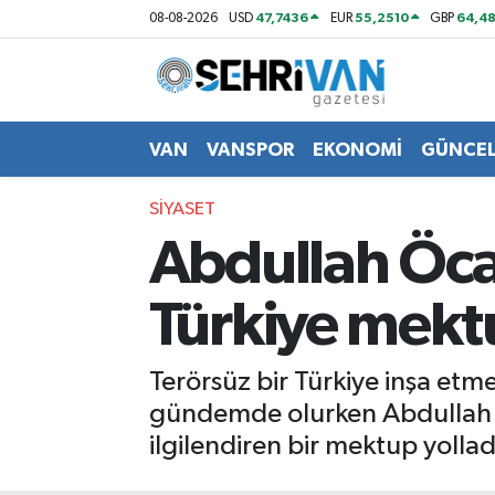
47,7436
55,2510
64,48
08-08-2026
USD
EUR
GBP
Van Nöbetçi Eczaneler
Van Hava Durumu
VAN
VANSPOR
EKONOMİ
GÜNCE
VAN Namaz Vakitleri
SİYASET
Abdullah Öc
Van Trafik Yoğunluk Haritası
Türkiye mekt
Süper Lig Puan Durumu ve Fikstür
Tüm Manşetler
Terörsüz bir Türkiye inşa etme
gündemde olurken Abdullah Ö
Son Dakika Haberleri
ilgilendiren bir mektup yollad
Haber Arşivi