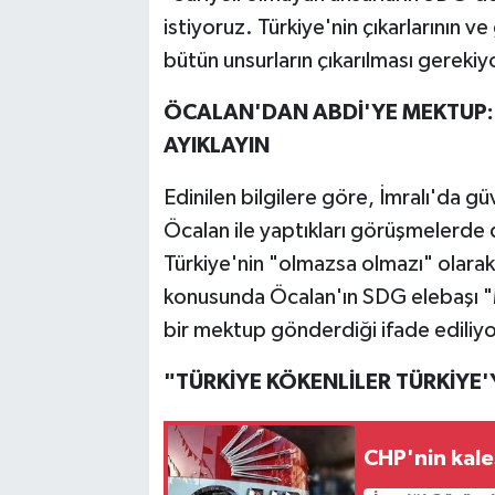
istiyoruz. Türkiye'nin çıkarlarının v
bütün unsurların çıkarılması gerekiy
ÖCALAN'DAN ABDİ'YE MEKTUP: 
AYIKLAYIN
Edinilen bilgilere göre, İmralı'da gü
Öcalan ile yaptıkları görüşmelerde 
Türkiye'nin "olmazsa olmazı" olarak
konusunda Öcalan'ın SDG elebaşı "
bir mektup gönderdiği ifade ediliyo
"TÜRKİYE KÖKENLİLER TÜRKİYE
CHP'nin kale