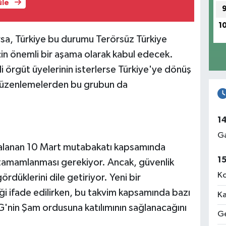
üle
1
rsa, Türkiye bu durumu Terörsüz Türkiye
çin önemli bir aşama olarak kabul edecek.
 örgüt üyelerinin isterlerse Türkiye'ye dönüş
i düzenlemelerden bu grubun da
1
Ga
alanan 10 Mart mutabakatı kapsamında
1
tamamlanması gerekiyor. Ancak, güvenlik
Ko
rdüklerini dile getiriyor. Yeni bir
i ifade edilirken, bu takvim kapsamında bazı
Ka
'nin Şam ordusuna katılımının sağlanacağını
Ge