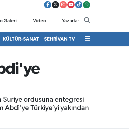
o Galeri
Video
Yazarlar
KÜLTÜR-SANAT
ŞEHRİVAN TV
bdi'ye
nin Suriye ordusuna entegresi
 Abdi’ye Türkiye’yi yakından