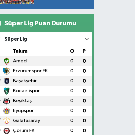
Süper Lig Puan Durumu
Süper Lig
#
Takım
O
P
1
Amed
0
0
2
Erzurumspor FK
0
0
3
Başakşehir
0
0
4
Kocaelispor
0
0
5
Beşiktaş
0
0
6
Eyüpspor
0
0
7
Galatasaray
0
0
8
Çorum FK
0
0