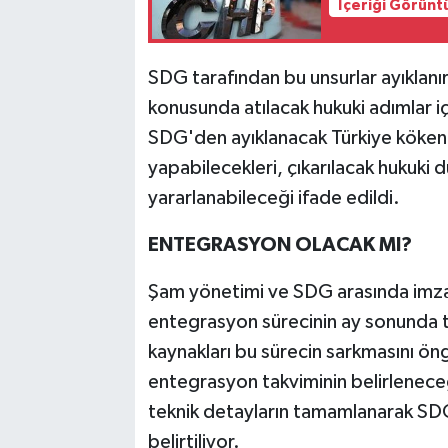
İçeriği Görünt
SDG tarafından bu unsurlar ayıklanı
konusunda atılacak hukuki adımlar i
SDG'den ayıklanacak Türkiye kökenli
yapabilecekleri, çıkarılacak hukuk
yararlanabileceği ifade edildi.
ENTEGRASYON OLACAK MI?
Şam yönetimi ve SDG arasında imz
entegrasyon sürecinin ay sonunda 
kaynakları bu sürecin sarkmasını öngö
entegrasyon takviminin belirleneceğ
teknik detayların tamamlanarak SDG
belirtiliyor.