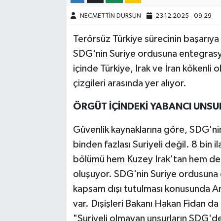
NECMETTİN DURSUN
23.12.2025 - 09:29
Terörsüz Türkiye sürecinin başarıya 
SDG'nin Suriye ordusuna entegrasy
içinde Türkiye, Irak ve İran kökenli ol
çizgileri arasında yer alıyor.
ÖRGÜT İÇİNDEKİ YABANCI UNSU
Güvenlik kaynaklarına göre, SDG'nin
binden fazlası Suriyeli değil. 8 bin 
bölümü hem Kuzey Irak'tan hem de 
oluşuyor. SDG'nin Suriye ordusuna 
kapsam dışı tutulması konusunda A
var. Dışişleri Bakanı Hakan Fidan d
"Suriyeli olmayan unsurların SDG'den