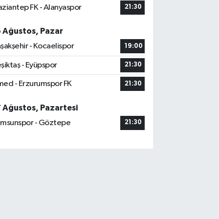
ziantep FK - Alanyaspor
21:30
6 Ağustos, Pazar
şakşehir - Kocaelispor
19:00
şiktaş - Eyüpspor
21:30
ed - Erzurumspor FK
21:30
7 Ağustos, Pazartesi
msunspor - Göztepe
21:30