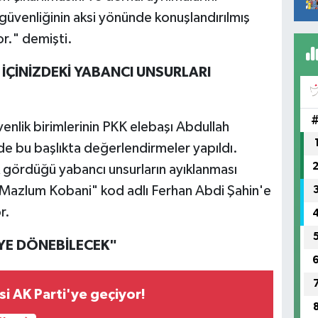
e güvenliğinin aksi yönünde konuşlandırılmış
or." demişti.
İÇİNİZDEKİ YABANCI UNSURLARI
venlik birimlerinin PKK elebaşı Abdullah
de bu başlıkta değerlendirmeler yapıldı.
 gördüğü yabancı unsurların ayıklanması
Mazlum Kobani" kod adlı Ferhan Abdi Şahin'e
r.
'YE DÖNEBİLECEK"
si AK Parti'ye geçiyor!