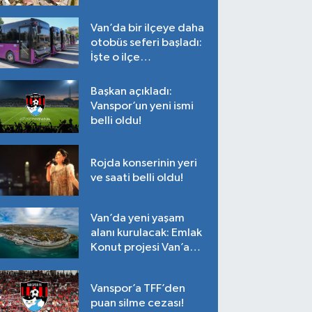
Tarih belli oldu!
Van’da bir ilçeye daha
otobüs seferi başladı:
İşte o ilçe…
Başkan açıkladı:
Vanspor’un yeni ismi
belli oldu!
Rojda konserinin yeri
ve saati belli oldu!
Van’da yeni yaşam
alanı kurulacak: Emlak
Konut projesi Van’a
geliyor!
Vanspor’a TFF’den
puan silme cezası!