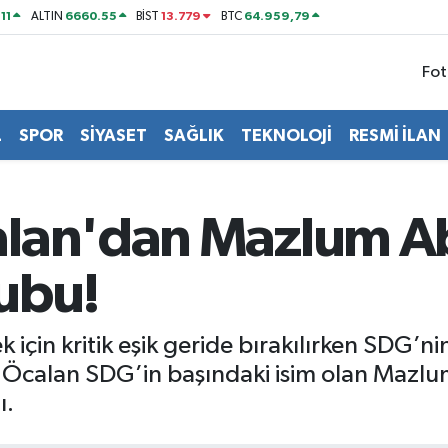
11
6660.55
13.779
64.959,79
ALTIN
BİST
BTC
Fot
L
SPOR
SİYASET
SAĞLIK
TEKNOLOJİ
RESMİ İLAN
alan'dan Mazlum A
ubu!
k için kritik eşik geride bırakılırken SDG’
calan SDG’in başındaki isim olan Mazlum
ı.