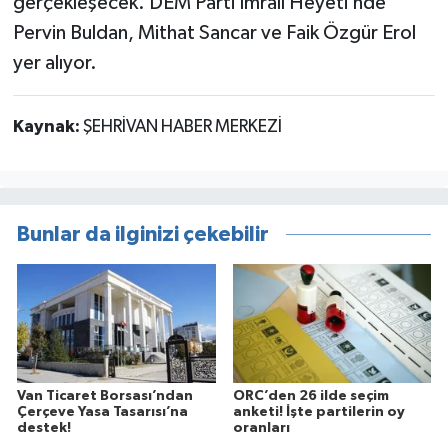
gerçekleşecek. DEM Parti İmralı Heyeti’nde
Pervin Buldan, Mithat Sancar ve Faik Özgür Erol
yer alıyor.
Kaynak:
ŞEHRİVAN HABER MERKEZİ
Bunlar da ilginizi çekebilir
Van Ticaret Borsası’ndan
ORC’den 26 ilde seçim
Çerçeve Yasa Tasarısı’na
anketi! İşte partilerin oy
destek!
oranları