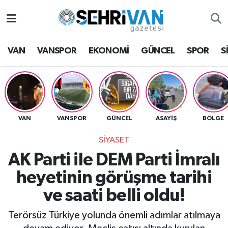
Van Nöbetçi Eczaneler
VAN
VANSPOR
EKONOMİ
GÜNCEL
SPOR
S
Van Hava Durumu
VAN Namaz Vakitleri
Van Trafik Yoğunluk Haritası
VAN
VANSPOR
GÜNCEL
ASAYİŞ
BÖLGE
SİYASET
Süper Lig Puan Durumu ve Fikstür
AK Parti ile DEM Parti İmralı
Tüm Manşetler
heyetinin görüşme tarihi
ve saati belli oldu!
Son Dakika Haberleri
Terörsüz Türkiye yolunda önemli adımlar atılmaya
Haber Arşivi