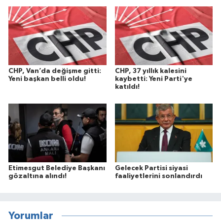
CHP, Van’da değişme gitti:
CHP, 37 yıllık kalesini
Yeni başkan belli oldu!
kaybetti: Yeni Parti'ye
katıldı!
Etimesgut Belediye Başkanı
Gelecek Partisi siyasi
gözaltına alındı!
faaliyetlerini sonlandırdı
Yorumlar