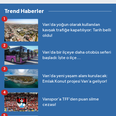
Trend Haberler
1
Van’da yoğun olarak kullanılan
kavşak trafiğe kapatılıyor: Tarih belli
oldu!
2
Van’da bir ilçeye daha otobüs seferi
başladı: İşte o ilçe…
3
Van’da yeni yaşam alanı kurulacak:
Emlak Konut projesi Van’a geliyor!
4
Vanspor’a TFF’den puan silme
cezası!
5