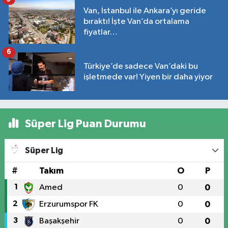
Van, İstanbul ile Ankara’yı geride
bıraktı! İşte Van’da ortalama
fiyatlar…
6
Türkiye’de sadece Van’daki bu
işletmede var! Yiyen bir daha yiyor
Süper Lig Puan Durumu
Süper Lig
#
Takım
O
P
1
Amed
0
0
2
Erzurumspor FK
0
0
3
Başakşehir
0
0