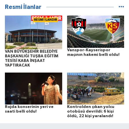
Resmi İlanlar
RESMİ İLANDIR
Vanspor-Kayserispor
VAN BÜYÜKŞEHİR BELEDİYE
maçının hakemi belli oldu!
BAŞKANLIĞI TUŞBA EĞİTİM
TESİSİ KABA İNŞAAT
YAPTIRACAK
Rojda konserinin yeri ve
Kontrolden çıkan yolcu
saati belli oldu!
otobüsü devrildi: 6 kişi
öldü, 22 kişi yaralandı!