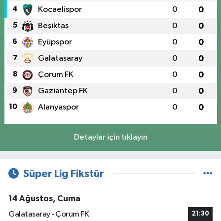
4
Kocaelispor
0
0
5
Beşiktaş
0
0
6
Eyüpspor
0
0
7
Galatasaray
0
0
8
Çorum FK
0
0
9
Gaziantep FK
0
0
10
Alanyaspor
0
0
Detaylar için tıklayın
Süper Lig Fikstür
14 Ağustos, Cuma
Galatasaray - Çorum FK
21:30