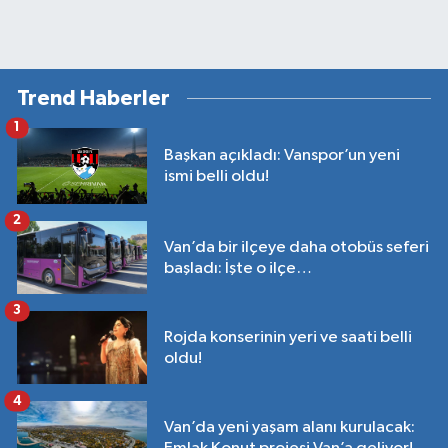
Trend Haberler
1
Başkan açıkladı: Vanspor’un yeni
ismi belli oldu!
2
Van’da bir ilçeye daha otobüs seferi
başladı: İşte o ilçe…
3
Rojda konserinin yeri ve saati belli
oldu!
4
Van’da yeni yaşam alanı kurulacak: