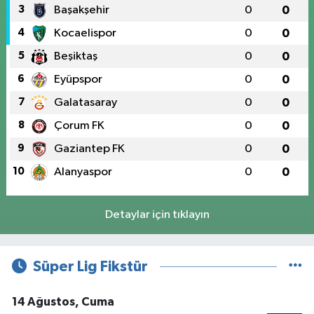
3
Başakşehir
0
0
4
Kocaelispor
0
0
5
Beşiktaş
0
0
6
Eyüpspor
0
0
7
Galatasaray
0
0
8
Çorum FK
0
0
9
Gaziantep FK
0
0
10
Alanyaspor
0
0
Detaylar için tıklayın
Süper Lig Fikstür
14 Ağustos, Cuma