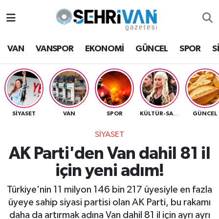
Van Nöbetçi Eczaneler
VAN
VANSPOR
EKONOMİ
GÜNCEL
SPOR
S
Van Hava Durumu
VAN Namaz Vakitleri
Van Trafik Yoğunluk Haritası
SİYASET
VAN
SPOR
GÜNCEL
KÜLTÜR-SANAT
SİYASET
Süper Lig Puan Durumu ve Fikstür
AK Parti'den Van dahil 81 il
Tüm Manşetler
için yeni adım!
Son Dakika Haberleri
Türkiye'nin 11 milyon 146 bin 217 üyesiyle en fazla
üyeye sahip siyasi partisi olan AK Parti, bu rakamı
Haber Arşivi
daha da artırmak adına Van dahil 81 il için ayrı ayrı