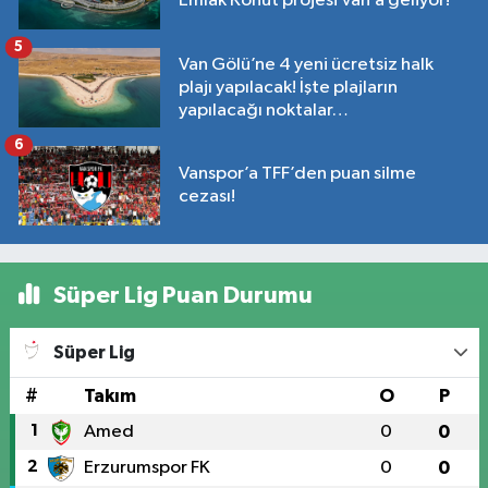
Emlak Konut projesi Van’a geliyor!
5
Van Gölü’ne 4 yeni ücretsiz halk
plajı yapılacak! İşte plajların
yapılacağı noktalar…
6
Vanspor’a TFF’den puan silme
cezası!
Süper Lig Puan Durumu
Süper Lig
#
Takım
O
P
1
Amed
0
0
2
Erzurumspor FK
0
0