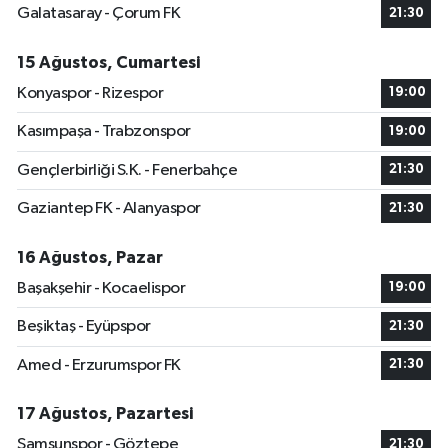
Galatasaray - Çorum FK
21:30
15 Ağustos, Cumartesi
Konyaspor - Rizespor
19:00
Kasımpaşa - Trabzonspor
19:00
Gençlerbirliği S.K. - Fenerbahçe
21:30
Gaziantep FK - Alanyaspor
21:30
16 Ağustos, Pazar
Başakşehir - Kocaelispor
19:00
Beşiktaş - Eyüpspor
21:30
Amed - Erzurumspor FK
21:30
17 Ağustos, Pazartesi
Samsunspor - Göztepe
21:30