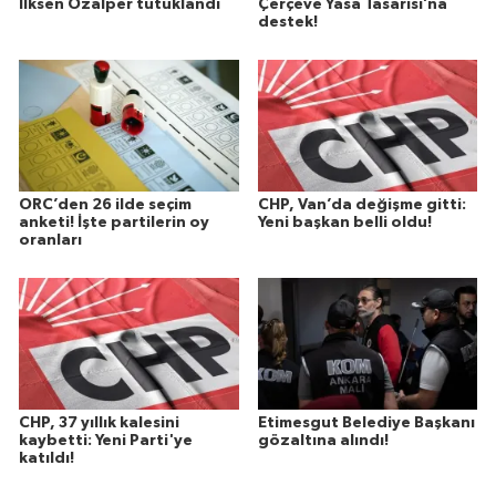
İlksen Özalper tutuklandı
Çerçeve Yasa Tasarısı’na
destek!
ORC’den 26 ilde seçim
CHP, Van’da değişme gitti:
anketi! İşte partilerin oy
Yeni başkan belli oldu!
oranları
CHP, 37 yıllık kalesini
Etimesgut Belediye Başkanı
kaybetti: Yeni Parti'ye
gözaltına alındı!
katıldı!