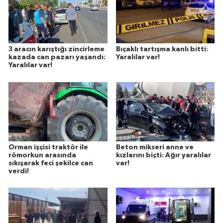
3 aracın karıştığı zincirleme
Bıçaklı tartışma kanlı bitti:
kazada can pazarı yaşandı:
Yaralılar var!
Yaralılar var!
Orman işçisi traktör ile
Beton mikseri anne ve
römorkun arasında
kızlarını biçti: Ağır yaralılar
sıkışarak feci şekilce can
var!
verdi!