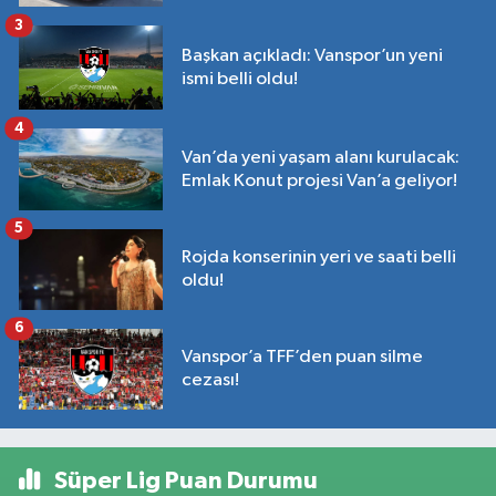
3
Başkan açıkladı: Vanspor’un yeni
ismi belli oldu!
4
Van’da yeni yaşam alanı kurulacak:
Emlak Konut projesi Van’a geliyor!
5
Rojda konserinin yeri ve saati belli
oldu!
6
Vanspor’a TFF’den puan silme
cezası!
Süper Lig Puan Durumu