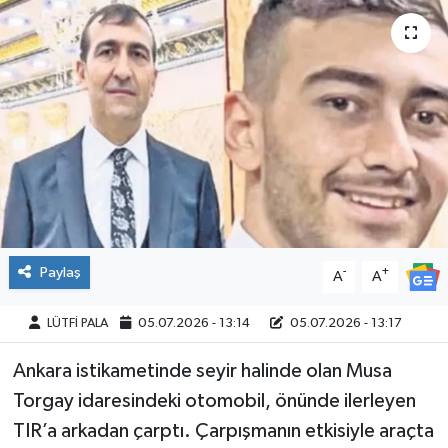
Paylaş
-
+
A
A
LÜTFİ PALA
05.07.2026 - 13:14
05.07.2026 - 13:17
Ankara istikametinde seyir halinde olan Musa
Torgay idaresindeki otomobil, önünde ilerleyen
TIR’a arkadan çarptı. Çarpışmanın etkisiyle araçta