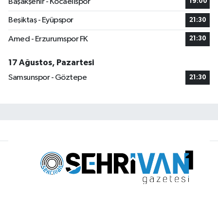
Başakşehir - Kocaelispor
19:00
Beşiktaş - Eyüpspor
21:30
Amed - Erzurumspor FK
21:30
17 Ağustos, Pazartesi
Samsunspor - Göztepe
21:30