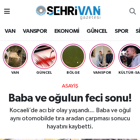
Van Nöbetçi Eczaneler
VAN
VANSPOR
EKONOMİ
GÜNCEL
SPOR
S
Van Hava Durumu
VAN Namaz Vakitleri
Van Trafik Yoğunluk Haritası
VAN
GÜNCEL
BÖLGE
VANSPOR
K
ASAYİŞ
Süper Lig Puan Durumu ve Fikstür
Baba ve oğulun feci sonu!
Tüm Manşetler
Kocaeli’de acı bir olay yaşandı… Baba ve oğul
aynı otomobilde tıra aradan çarpması sonucu
Son Dakika Haberleri
hayatını kaybetti.
Haber Arşivi