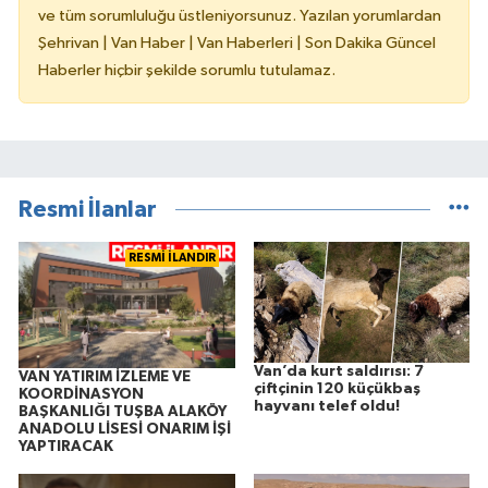
ve tüm sorumluluğu üstleniyorsunuz. Yazılan yorumlardan
Şehrivan | Van Haber | Van Haberleri | Son Dakika Güncel
Haberler hiçbir şekilde sorumlu tutulamaz.
Resmi İlanlar
RESMİ İLANDIR
Van’da kurt saldırısı: 7
VAN YATIRIM İZLEME VE
çiftçinin 120 küçükbaş
KOORDİNASYON
hayvanı telef oldu!
BAŞKANLIĞI TUŞBA ALAKÖY
ANADOLU LİSESİ ONARIM İŞİ
YAPTIRACAK