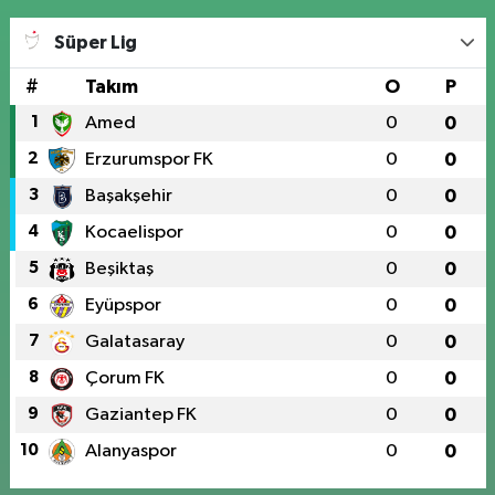
Süper Lig
#
Takım
O
P
1
Amed
0
0
2
Erzurumspor FK
0
0
3
Başakşehir
0
0
4
Kocaelispor
0
0
5
Beşiktaş
0
0
6
Eyüpspor
0
0
7
Galatasaray
0
0
8
Çorum FK
0
0
9
Gaziantep FK
0
0
10
Alanyaspor
0
0