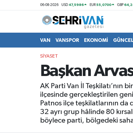
47,5986
55,0700
64,2
06-08-2026
USD
EUR
GBP
Van Nöbetçi Eczaneler
Van Hava Durumu
VAN
VANSPOR
EKONOMİ
GÜNCE
VAN Namaz Vakitleri
SİYASET
Başkan Arvas E
Van Trafik Yoğunluk Haritası
Süper Lig Puan Durumu ve Fikstür
AK Parti Van İl Teşkilatı’nın b
ilçesinde gerçekleştirilen gen
Tüm Manşetler
Patnos ilçe teşkilatlarının d
32 ayrı grup hâlinde 80 kırsa
Son Dakika Haberleri
böylece parti, bölgedeki saha 
Haber Arşivi