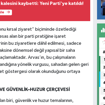
k kalesini kaybetti: Yeni Parti'ye katıldı!
üle
onu kırsal ziyaret” biçiminde özetlediği
esas alan bir parti pratiğine işaret
nin bu ziyaretlere dâhil edilmesi, sadece
 aksine dönemsel değil yapısal bir saha
maçlamaktadır. Arvas’ın, bu çalışmaların
landığına yönelik vurgusu, sahadan gelen geri
iyet göstergesi olarak okunduğunu ortaya
VE GÜVENLİK–HUZUR ÇERÇEVESİ
n biri, güvenlik ve huzur temalarının,