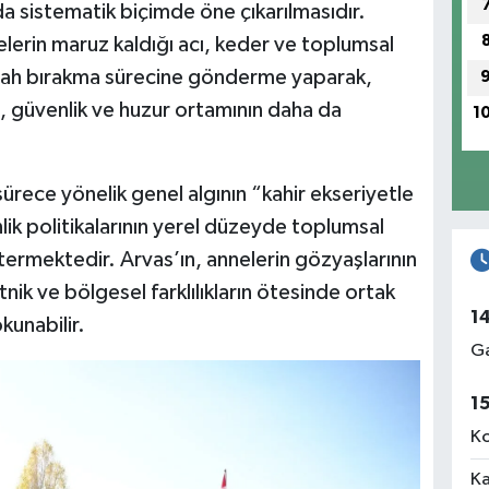
a sistematik biçimde öne çıkarılmasıdır.
ilelerin maruz kaldığı acı, keder ve toplumsal
silah bırakma sürecine gönderme yaparak,
, güvenlik ve huzur ortamının daha da
1
rece yönelik genel algının “kahir ekseriyetle
ik politikalarının yerel düzeyde toplumsal
göstermektedir. Arvas’ın, annelerin gözyaşlarının
nik ve bölgesel farklılıkların ötesinde ortak
1
kunabilir.
Ga
1
Ko
Ka