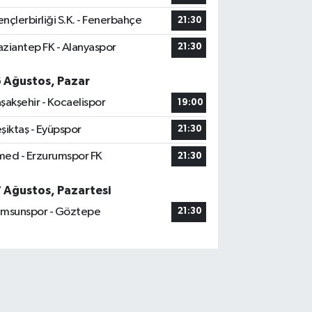
nçlerbirliği S.K. - Fenerbahçe
21:30
ziantep FK - Alanyaspor
21:30
6 Ağustos, Pazar
şakşehir - Kocaelispor
19:00
şiktaş - Eyüpspor
21:30
ed - Erzurumspor FK
21:30
7 Ağustos, Pazartesi
msunspor - Göztepe
21:30