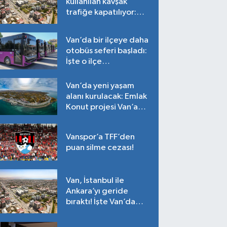
kullanılan kavşak
trafiğe kapatılıyor:
Tarih belli oldu!
Van’da bir ilçeye daha
otobüs seferi başladı:
İşte o ilçe…
Van’da yeni yaşam
alanı kurulacak: Emlak
Konut projesi Van’a
geliyor!
Vanspor’a TFF’den
puan silme cezası!
Van, İstanbul ile
Ankara’yı geride
bıraktı! İşte Van’da
ortalama fiyatlar…