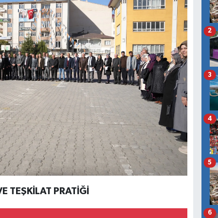
2
3
4
5
E TEŞKİLAT PRATİĞİ
6