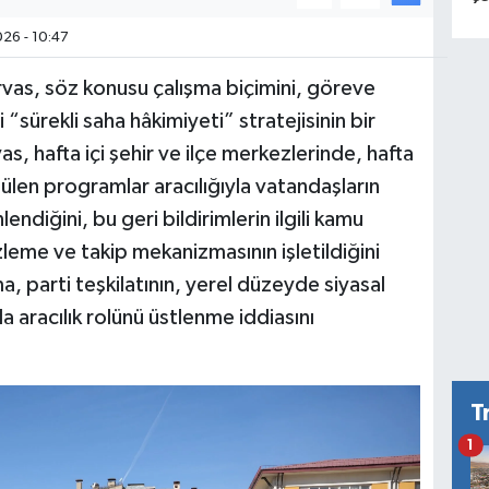
26 - 10:47
rvas, söz konusu çalışma biçimini, göreve
i “sürekli saha hâkimiyeti” stratejisinin bir
s, hafta içi şehir ve ilçe merkezlerinde, hafta
tülen programlar aracılığıyla vatandaşların
endiğini, bu geri bildirimlerin ilgili kamu
zleme ve takip mekanizmasının işletildiğini
, parti teşkilatının, yerel düzeyde siyasal
a aracılık rolünü üstlenme iddiasını
T
1