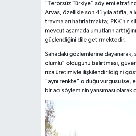
“Terörsüz Türkiye” söylemi etrafınd
Arvas, özellikle son 41 yıla atıfla, a
travmaları hatırlatmakta; PKK’nın 
mevcut aşamada umutların arttığını
güçlendiğini dile getirmektedir.
Sahadaki gözlemlerine dayanarak, sü
olumlu” olduğunu belirtmesi, güvenl
rıza üretimiyle ilişkilendirildiğini 
“aynı renkte” olduğu vurgusu ise, et
bir acı söyleminin yansıması olarak o