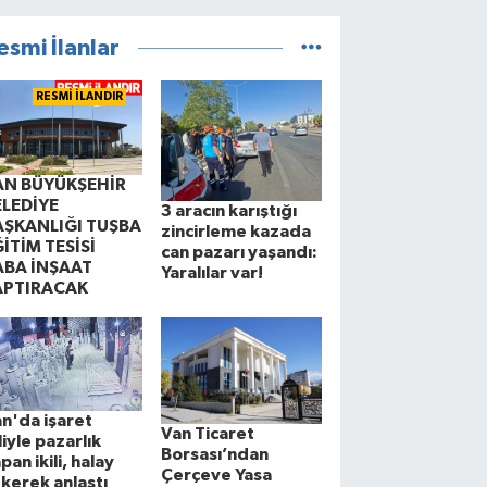
esmi İlanlar
RESMİ İLANDIR
AN BÜYÜKŞEHİR
ELEDİYE
3 aracın karıştığı
AŞKANLIĞI TUŞBA
zincirleme kazada
İTİM TESİSİ
can pazarı yaşandı:
ABA İNŞAAT
Yaralılar var!
APTIRACAK
n'da işaret
Van Ticaret
liyle pazarlık
Borsası’ndan
pan ikili, halay
Çerçeve Yasa
kerek anlaştı