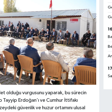
Ge
Ga
1
Ba
Be
Am
1
Sa
vlet olduğu vurgusunu yaparak, bu sürecin
 Tayyip Erdoğan’ı ve Cumhur İttifakı
üzeydeki güvenlik ve huzur ortamını ulusal