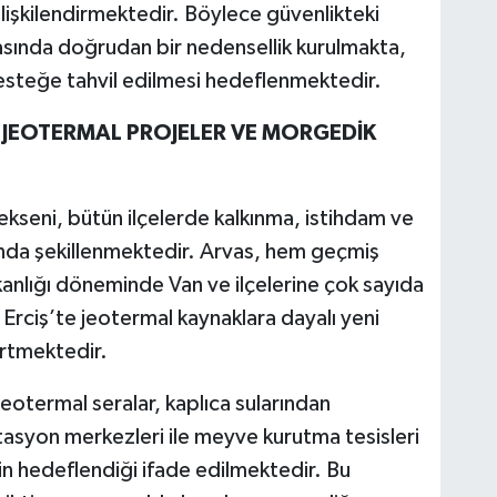
e ilişkilendirmektedir. Böylece güvenlikteki
rasında doğrudan bir nedensellik kurulmakta,
desteğe tahvil edilmesi hedeflenmektedir.
: JEOTERMAL PROJELER VE MORGEDİK
 ekseni, bütün ilçelerde kalkınma, istihdam ve
ında şekillenmektedir. Arvas, hem geçmiş
kanlığı döneminde Van ve ilçelerine çok sayıda
, Erciş’te jeotermal kaynaklara dayalı yeni
rtmektedir.
 jeotermal seralar, kaplıca sularından
itasyon merkezleri ile meyve kurutma tesisleri
nin hedeflendiği ifade edilmektedir. Bu