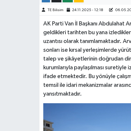
TE Bilisim
24.11.2025 - 12:18
06.05.20
AK Parti Van İl Başkanı Abdulahat A
geldikleri tarihten bu yana izledikler
uzantısı olarak tanımlamaktadır. Arva
sonları ise kırsal yerleşimlerde yürü
talep ve şikâyetlerinin doğrudan dinl
kurumlarıyla paylaşılması suretiyle i
ifade etmektedir. Bu yönüyle çalışma
temsil ile idari mekanizmalar arasınd
yansıtmaktadır.