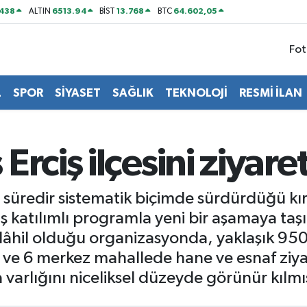
438
6513.94
13.768
64.602,05
ALTIN
BİST
BTC
Fot
L
SPOR
SİYASET
SAĞLIK
TEKNOLOJİ
RESMİ İLAN
rciş ilçesini ziyaret
ir süredir sistematik biçimde sürdürdüğü kır
iş katılımlı programla yeni bir aşamaya taşı
a dâhil olduğu organizasyonda, yaklaşık 950
l ve 6 merkez mahallede hane ve esnaf ziyar
varlığını niceliksel düzeyde görünür kılmış