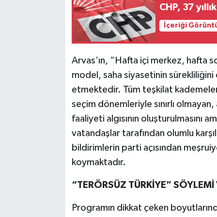
CHP, 37 yıllı
İçeriği Görünt
Arvas’ın, “Hafta içi merkez, hafta s
model, saha siyasetinin sürekliliğini 
etmektedir. Tüm teşkilat kademeleri
seçim dönemleriyle sınırlı olmayan,
faaliyeti algısının oluşturulmasını a
vatandaşlar tarafından olumlu karşı
bildirimlerin parti açısından meşru
koymaktadır.
“TERÖRSÜZ TÜRKİYE” SÖYLEMİ 
Programın dikkat çeken boyutlarında