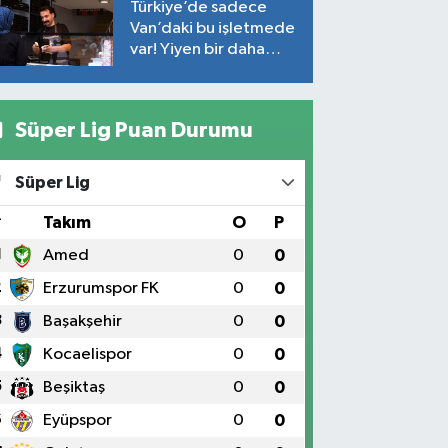
Türkiye’de sadece
Van’daki bu işletmede
var! Yiyen bir daha
yiyor
Süper Lig Puan Durumu
Süper Lig
#
Takım
O
P
1
Amed
0
0
2
Erzurumspor FK
0
0
3
Başakşehir
0
0
4
Kocaelispor
0
0
5
Beşiktaş
0
0
6
Eyüpspor
0
0