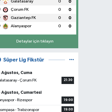
7
Galatasaray
0
0
8
Çorum FK
0
0
9
Gaziantep FK
0
0
0
Alanyaspor
0
0
Detaylar için tıklayın
Süper Lig Fikstür
4 Ağustos, Cuma
latasaray - Çorum FK
21:30
5 Ağustos, Cumartesi
nyaspor - Rizespor
19:00
sımpaşa - Trabzonspor
19:00