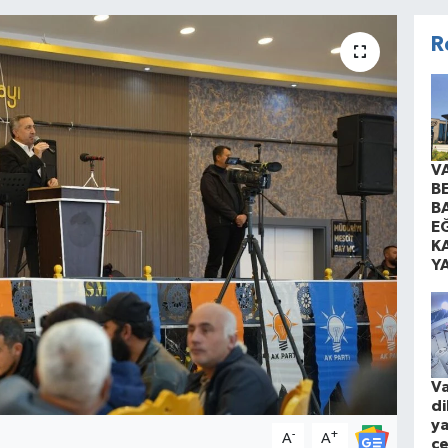
R
V
B
B
EĞ
K
Y
Va
di
ya
-
+
A
A
çe