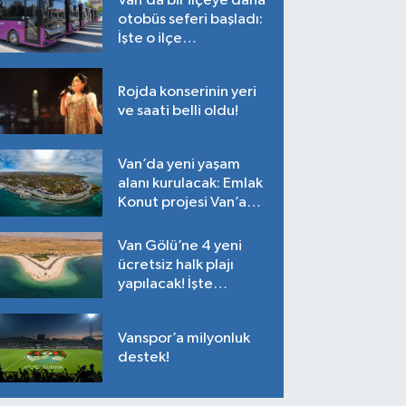
Van’da bir ilçeye daha
otobüs seferi başladı:
İşte o ilçe…
Rojda konserinin yeri
ve saati belli oldu!
Van’da yeni yaşam
alanı kurulacak: Emlak
Konut projesi Van’a
geliyor!
Van Gölü’ne 4 yeni
ücretsiz halk plajı
yapılacak! İşte
plajların yapılacağı
noktalar…
Vanspor’a milyonluk
destek!