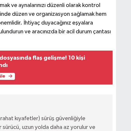
k ve aynalarınızı düzenli olarak kontrol
içinde düzen ve organizasyon sağlamak hem
önemlidir. İhtiyaç duyacağınız eşyalara
ulundurun ve aracınızda bir acil durum çantası
dosyasında flaş gelişme! 10 kişi
ndı
üle
rahat kıyafetler) sürüş güvenliğiyle
bir sürücü, uzun yolda daha az yorulur ve