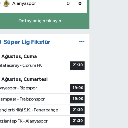
0
Alanyaspor
0
0
Detaylar için tıklayın
Süper Lig Fikstür
4 Ağustos, Cuma
latasaray - Çorum FK
21:30
5 Ağustos, Cumartesi
nyaspor - Rizespor
19:00
sımpaşa - Trabzonspor
19:00
nçlerbirliği S.K. - Fenerbahçe
21:30
ziantep FK - Alanyaspor
21:30