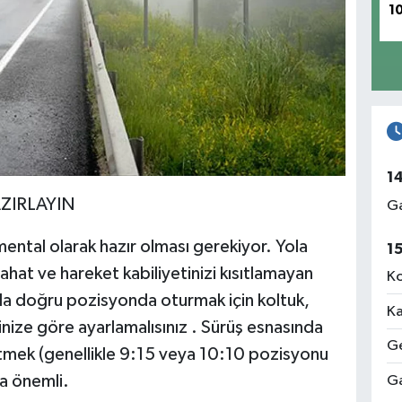
1
1
ZIRLAYIN
Ga
mental olarak hazır olması gerekiyor. Yola
1
at ve hareket kabiliyetinizi kısıtlamayan
Ko
ında doğru pozisyonda oturmak için koltuk,
Ka
nize göre ayarlamalısınız . Sürüş esnasında
Ge
tmek (genellikle 9:15 veya 10:10 pozisyonu
ça önemli.
Ga