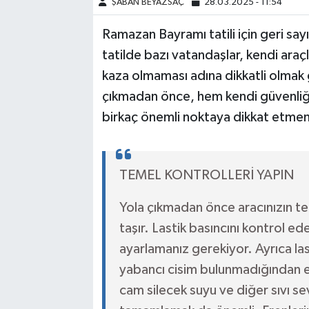
ŞABAN BEYAZSAÇ
28.03.2025 - 11:54
Ramazan Bayramı tatili için geri say
tatilde bazı vatandaşlar, kendi araç
kaza olmaması adına dikkatli olmak g
çıkmadan önce, hem kendi güvenliğin
birkaç önemli noktaya dikkat etmen
TEMEL KONTROLLERİ YAPIN
Yola çıkmadan önce aracınızın t
taşır. Lastik basıncını kontrol ed
ayarlamanız gerekiyor. Ayrıca las
yabancı cisim bulunmadığından 
cam silecek suyu ve diğer sıvı se