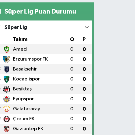
Süper Lig Puan Durumu
Süper Lig
#
Takım
O
P
1
Amed
0
0
2
Erzurumspor FK
0
0
3
Başakşehir
0
0
4
Kocaelispor
0
0
5
Beşiktaş
0
0
6
Eyüpspor
0
0
7
Galatasaray
0
0
8
Çorum FK
0
0
9
Gaziantep FK
0
0