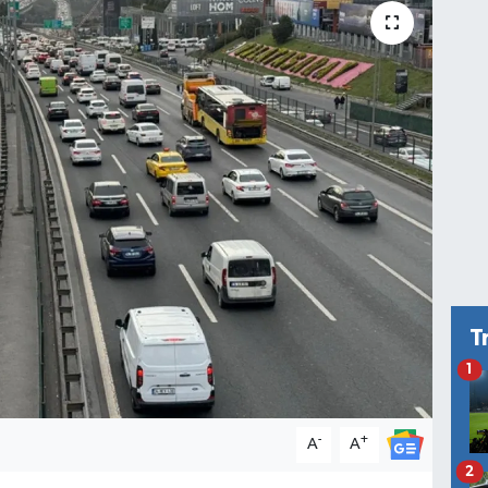
T
1
-
+
A
A
2