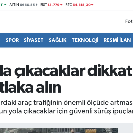
11
6660.55
13.779
64.815,30
ALTIN
BİST
BTC
Fot
L
SPOR
SİYASET
SAĞLIK
TEKNOLOJİ
RESMİ İLAN
a çıkacaklar dikkat
laka alın
daki araç trafiğinin önemli ölçüde artmasıyl
n yola çıkacaklar için güvenli sürüş ipuçlar