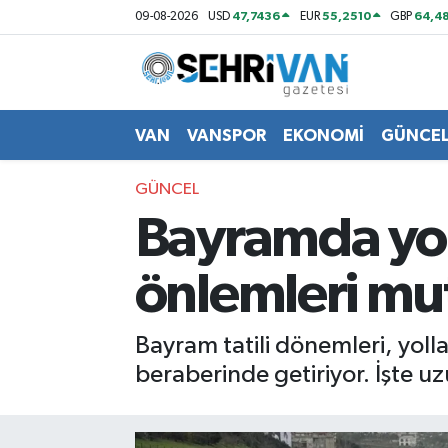
47,7436
55,2510
64,48
09-08-2026
USD
EUR
GBP
Van Nöbetçi Eczaneler
Van Hava Durumu
VAN
VANSPOR
EKONOMİ
GÜNCE
VAN Namaz Vakitleri
GÜNCEL
Bayramda yol
Van Trafik Yoğunluk Haritası
önlemleri mut
Süper Lig Puan Durumu ve Fikstür
Tüm Manşetler
Bayram tatili dönemleri, yollar
beraberinde getiriyor. İşte uzu
Son Dakika Haberleri
Haber Arşivi