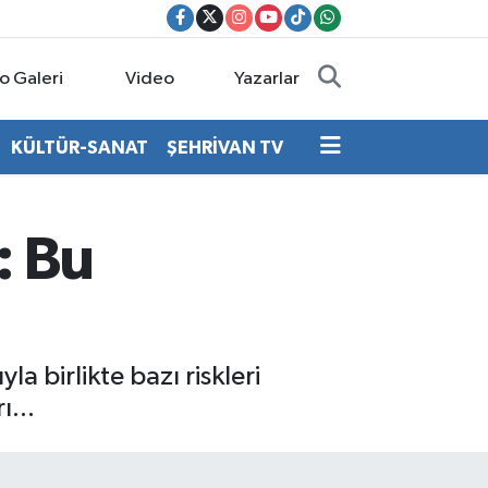
o Galeri
Video
Yazarlar
KÜLTÜR-SANAT
ŞEHRİVAN TV
: Bu
a birlikte bazı riskleri
ı...