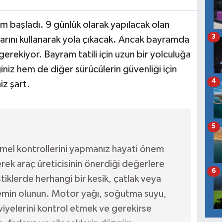
ım başladı. 9 günlük olarak yapılacak olan
3
larını kullanarak yola çıkacak. Ancak bayramda
erekiyor. Bayram tatili için uzun bir yolculuğa
iz hem de diğer sürücülerin güvenliği için
4
iz şart.
5
emel kontrollerini yapmanız hayati önem
erek araç üreticisinin önerdiği değerlere
6
tiklerde herhangi bir kesik, çatlak veya
emin olunun. Motor yağı, soğutma suyu,
viyelerini kontrol etmek ve gerekirse