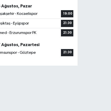
6 Ağustos, Pazar
şakşehir - Kocaelispor
19:00
şiktaş - Eyüpspor
21:30
ed - Erzurumspor FK
21:30
7 Ağustos, Pazartesi
msunspor - Göztepe
21:30