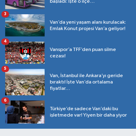
başladı: İşte o ilçe…
3
Van’da yeni yaşam alanı kurulacak:
Emlak Konut projesi Van’a geliyor!
4
Vanspor’a TFF’den puan silme
cezası!
5
Van, İstanbul ile Ankara’yı geride
bıraktı! İşte Van’da ortalama
fiyatlar…
6
Türkiye’de sadece Van’daki bu
işletmede var! Yiyen bir daha yiyor