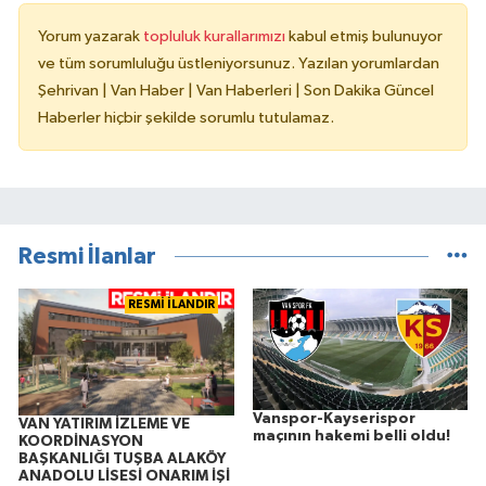
Yorum yazarak
topluluk kurallarımızı
kabul etmiş bulunuyor
ve tüm sorumluluğu üstleniyorsunuz. Yazılan yorumlardan
Şehrivan | Van Haber | Van Haberleri | Son Dakika Güncel
Haberler hiçbir şekilde sorumlu tutulamaz.
Resmi İlanlar
RESMİ İLANDIR
Vanspor-Kayserispor
VAN YATIRIM İZLEME VE
maçının hakemi belli oldu!
KOORDİNASYON
BAŞKANLIĞI TUŞBA ALAKÖY
ANADOLU LİSESİ ONARIM İŞİ