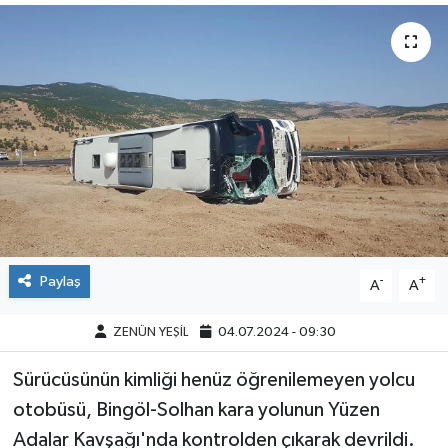
Paylaş
-
+
A
A
ZENÜN YEŞİL
04.07.2024 - 09:30
Sürücüsünün kimliği henüz öğrenilemeyen yolcu
otobüsü, Bingöl-Solhan kara yolunun Yüzen
Adalar Kavşağı'nda kontrolden çıkarak devrildi.