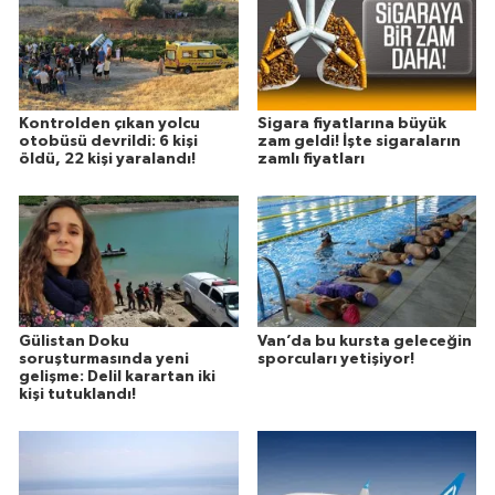
Kontrolden çıkan yolcu
Sigara fiyatlarına büyük
otobüsü devrildi: 6 kişi
zam geldi! İşte sigaraların
öldü, 22 kişi yaralandı!
zamlı fiyatları
Gülistan Doku
Van’da bu kursta geleceğin
soruşturmasında yeni
sporcuları yetişiyor!
gelişme: Delil karartan iki
kişi tutuklandı!