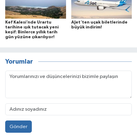
Kef Kalesi’nde Urartu
AJet'ten uçak biletlerinde
tarihine ışık tutacak yeni
büyük indirim!
keşif: Binlerce yıllık tarih
gün yüzüne çıkarılıyor!
Yorumlar
Gönder