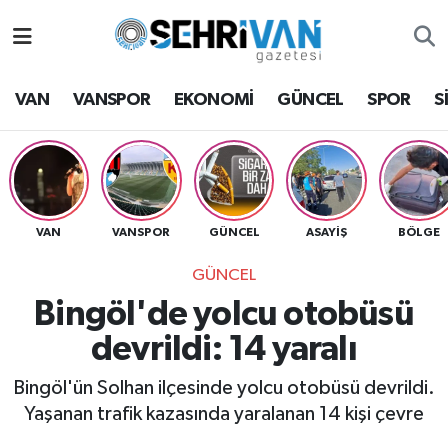
Van Nöbetçi Eczaneler
VAN
VANSPOR
EKONOMİ
GÜNCEL
SPOR
S
Van Hava Durumu
VAN Namaz Vakitleri
Van Trafik Yoğunluk Haritası
VAN
VANSPOR
GÜNCEL
ASAYİŞ
BÖLGE
GÜNCEL
Süper Lig Puan Durumu ve Fikstür
Bingöl'de yolcu otobüsü
Tüm Manşetler
devrildi: 14 yaralı
Son Dakika Haberleri
Bingöl'ün Solhan ilçesinde yolcu otobüsü devrildi.
Yaşanan trafik kazasında yaralanan 14 kişi çevre
Haber Arşivi