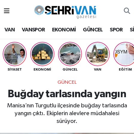
Van Nöbetçi Eczaneler
VAN
VANSPOR
EKONOMİ
GÜNCEL
SPOR
S
Van Hava Durumu
VAN Namaz Vakitleri
Van Trafik Yoğunluk Haritası
SİYASET
EKONOMİ
GÜNCEL
VAN
EĞİTİM
GÜNCEL
Süper Lig Puan Durumu ve Fikstür
Buğday tarlasında yangın
Tüm Manşetler
Manisa’nın Turgutlu ilçesinde buğday tarlasında
yangın çıktı. Ekiplerin alevlere müdahalesi
Son Dakika Haberleri
sürüyor.
Haber Arşivi