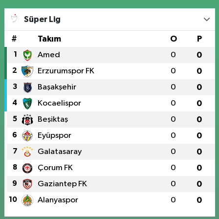
Süper Lig
#
Takım
O
P
1
Amed
0
0
2
Erzurumspor FK
0
0
3
Başakşehir
0
0
4
Kocaelispor
0
0
5
Beşiktaş
0
0
6
Eyüpspor
0
0
7
Galatasaray
0
0
8
Çorum FK
0
0
9
Gaziantep FK
0
0
10
Alanyaspor
0
0