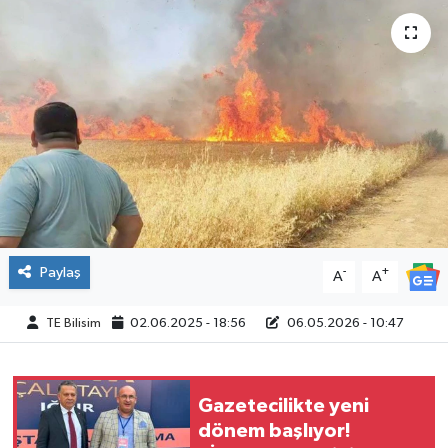
Paylaş
-
+
A
A
TE Bilisim
02.06.2025 - 18:56
06.05.2026 - 10:47
Gazetecilikte yeni
dönem başlıyor!