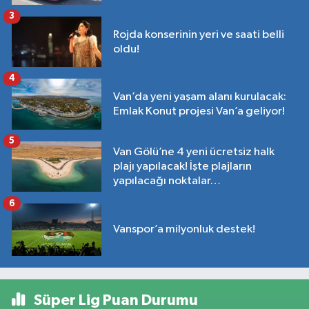
3
Rojda konserinin yeri ve saati belli
oldu!
4
Van’da yeni yaşam alanı kurulacak:
Emlak Konut projesi Van’a geliyor!
5
Van Gölü’ne 4 yeni ücretsiz halk
plajı yapılacak! İşte plajların
yapılacağı noktalar…
6
Vanspor’a milyonluk destek!
Süper Lig Puan Durumu