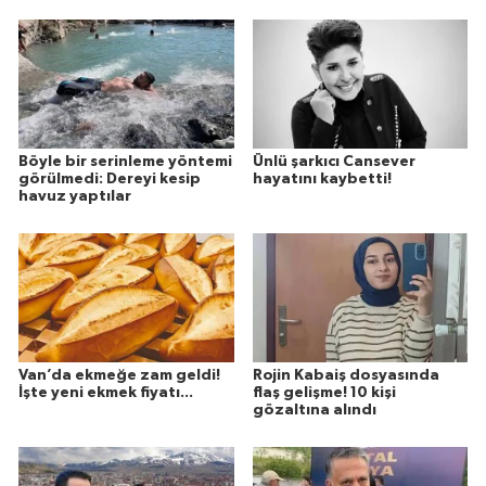
Böyle bir serinleme yöntemi
Ünlü şarkıcı Cansever
görülmedi: Dereyi kesip
hayatını kaybetti!
havuz yaptılar
Van’da ekmeğe zam geldi!
Rojin Kabaiş dosyasında
İşte yeni ekmek fiyatı...
flaş gelişme! 10 kişi
gözaltına alındı