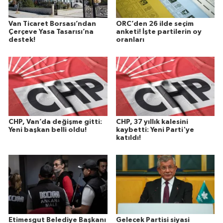
Van Ticaret Borsası’ndan
ORC’den 26 ilde seçim
Çerçeve Yasa Tasarısı’na
anketi! İşte partilerin oy
destek!
oranları
CHP, Van’da değişme gitti:
CHP, 37 yıllık kalesini
Yeni başkan belli oldu!
kaybetti: Yeni Parti'ye
katıldı!
Etimesgut Belediye Başkanı
Gelecek Partisi siyasi