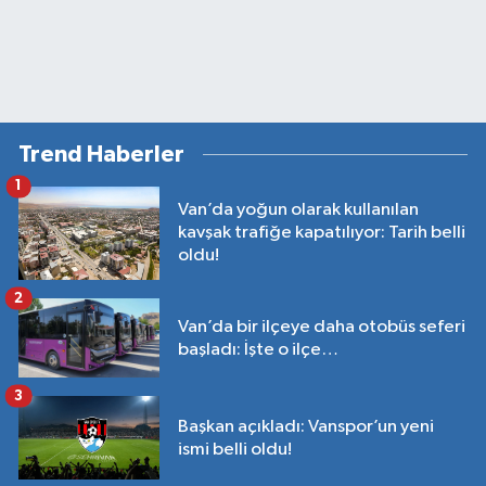
Trend Haberler
1
Van’da yoğun olarak kullanılan
kavşak trafiğe kapatılıyor: Tarih belli
oldu!
2
Van’da bir ilçeye daha otobüs seferi
başladı: İşte o ilçe…
3
Başkan açıkladı: Vanspor’un yeni
ismi belli oldu!