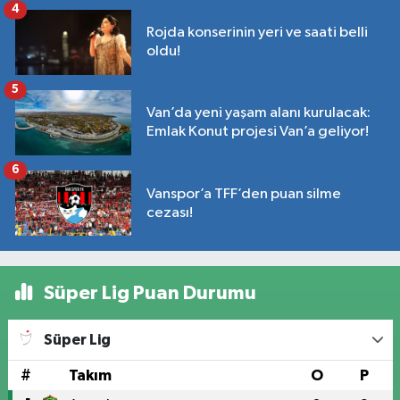
4
Rojda konserinin yeri ve saati belli
oldu!
5
Van’da yeni yaşam alanı kurulacak:
Emlak Konut projesi Van’a geliyor!
6
Vanspor’a TFF’den puan silme
cezası!
Süper Lig Puan Durumu
Süper Lig
#
Takım
O
P