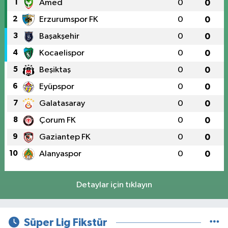
1
Amed
0
0
2
Erzurumspor FK
0
0
3
Başakşehir
0
0
4
Kocaelispor
0
0
5
Beşiktaş
0
0
6
Eyüpspor
0
0
7
Galatasaray
0
0
8
Çorum FK
0
0
9
Gaziantep FK
0
0
10
Alanyaspor
0
0
Detaylar için tıklayın
Süper Lig Fikstür