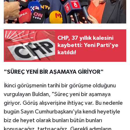
CHP, 37 yıllık kalesini
kaybetti: Yeni Parti'ye
katıldı!
"SÜREÇ YENİ BİR AŞAMAYA GİRİYOR"
İkinci görüşmenin tarihi bir görüşme olduğunu
vurgulayan Buldan, "Süreç yeni bir aşamaya
giriyor. Görüş alışverişine ihtiyaç var. Bu nedenle
bugün Sayın Cumhurbaşkanı'yla kendi heyetiyle
biz de heyet olarak bunları bütün bunları
konuşacağız, tartışacağız. Gerekli adımların