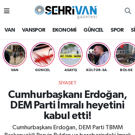
Van Nöbetçi Eczaneler
VAN
VANSPOR
EKONOMİ
GÜNCEL
SPOR
S
Van Hava Durumu
VAN Namaz Vakitleri
Van Trafik Yoğunluk Haritası
VAN
GÜNCEL
ASAYİŞ
BÖLGE
KÜLTÜR-SANAT
SİYASET
Süper Lig Puan Durumu ve Fikstür
Cumhurbaşkanı Erdoğan,
Tüm Manşetler
DEM Parti İmralı heyetini
kabul etti!
Son Dakika Haberleri
Cumhurbaşkanı Erdoğan, DEM Parti TBMM
Haber Arşivi