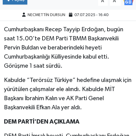
A
A
NECMETTİN DURSUN
07.07.2025 - 16:40
Cumhurbaşkanı Recep Tayyip Erdoğan, bugün
saat 15.00’te DEM Parti TBMM Başkanvekili
Pervin Buldan ve beraberindeki heyeti
Cumhurbaşkanlığı Külliyesinde kabul etti.
Görüşme 1 saat sürdü.
Kabulde “Terörsüz Türkiye” hedefine ulaşmak için
yürütülen çalışmalar ele alındı. Kabulde MİT
Başkanı İbrahim Kalın ve AK Parti Genel
Başkanvekili Efkan Ala yer aldı.
DEM PARTİ'DEN AÇIKLAMA
DEM Parti İmralı heyeti, Cumhurbaşkanı Erdoğan