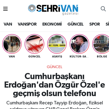
Van Nöbetçi Eczaneler
VAN
VANSPOR
EKONOMİ
GÜNCEL
SPOR
S
Van Hava Durumu
VAN Namaz Vakitleri
Van Trafik Yoğunluk Haritası
VAN
GÜNCEL
ASAYİŞ
BÖLGE
KÜLTÜR-SANAT
GÜNCEL
Süper Lig Puan Durumu ve Fikstür
Cumhurbaşkanı
Tüm Manşetler
Erdoğan'dan Özgür Özel'e
geçmiş olsun telefonu
Son Dakika Haberleri
Cumhurbaşkanı Recep Tayyip Erdoğan, fiziksel
Haber Arşivi