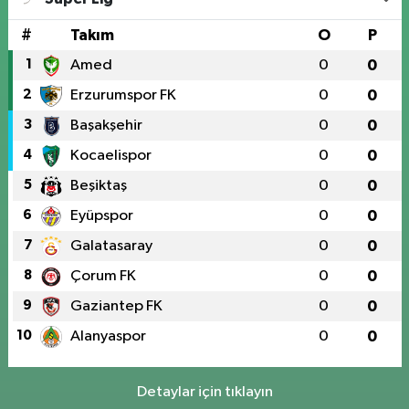
#
Takım
O
P
1
Amed
0
0
2
Erzurumspor FK
0
0
3
Başakşehir
0
0
4
Kocaelispor
0
0
5
Beşiktaş
0
0
6
Eyüpspor
0
0
7
Galatasaray
0
0
8
Çorum FK
0
0
9
Gaziantep FK
0
0
10
Alanyaspor
0
0
Detaylar için tıklayın