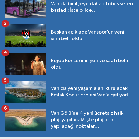
Van’da bir ilçeye daha otobüs seferi
başladı: İşte o ilçe…
3
Başkan açıkladı: Vanspor’un yeni
ismi belli oldu!
4
Rojda konserinin yeri ve saati belli
oldu!
5
Van’da yeni yaşam alanı kurulacak:
Emlak Konut projesi Van’a geliyor!
6
Van Gölü’ne 4 yeni ücretsiz halk
plajı yapılacak! İşte plajların
yapılacağı noktalar…