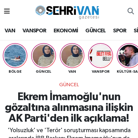
Van Nöbetçi Eczaneler
VAN
VANSPOR
EKONOMİ
GÜNCEL
SPOR
S
Van Hava Durumu
VAN Namaz Vakitleri
Van Trafik Yoğunluk Haritası
BÖLGE
GÜNCEL
VAN
VANSPOR
K
GÜNCEL
Süper Lig Puan Durumu ve Fikstür
Ekrem İmamoğlu'nun
Tüm Manşetler
gözaltına alınmasına ilişkin
AK Parti'den ilk açıklama!
Son Dakika Haberleri
'Yolsuzluk' ve 'Terör' soruşturması kapsamında
Haber Arşivi