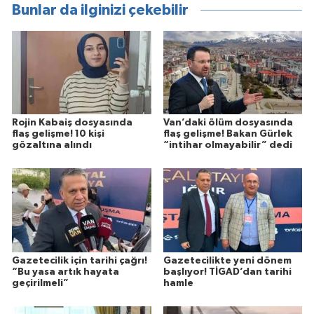
Bunlar da ilginizi çekebilir
Rojin Kabaiş dosyasında
Van’daki ölüm dosyasında
flaş gelişme! 10 kişi
flaş gelişme! Bakan Gürlek
gözaltına alındı
“intihar olmayabilir” dedi
Gazetecilik için tarihi çağrı!
Gazetecilikte yeni dönem
“Bu yasa artık hayata
başlıyor! TİGAD’dan tarihi
geçirilmeli”
hamle