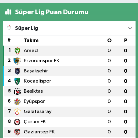
Süper Lig Puan Durumu
Süper Lig
#
Takım
O
P
1
Amed
0
0
2
Erzurumspor FK
0
0
3
Başakşehir
0
0
4
Kocaelispor
0
0
5
Beşiktaş
0
0
6
Eyüpspor
0
0
7
Galatasaray
0
0
8
Çorum FK
0
0
9
Gaziantep FK
0
0