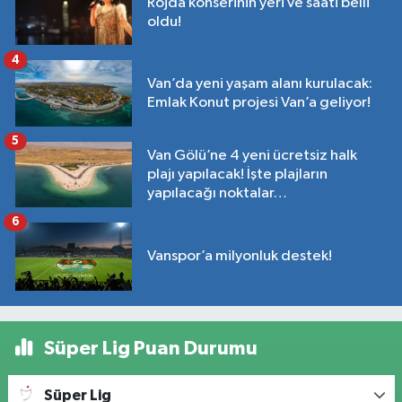
Rojda konserinin yeri ve saati belli
oldu!
4
Van’da yeni yaşam alanı kurulacak:
Emlak Konut projesi Van’a geliyor!
5
Van Gölü’ne 4 yeni ücretsiz halk
plajı yapılacak! İşte plajların
yapılacağı noktalar…
6
Vanspor’a milyonluk destek!
Süper Lig Puan Durumu
Süper Lig