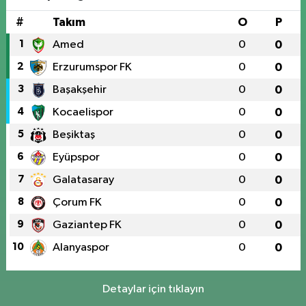
#
Takım
O
P
1
Amed
0
0
2
Erzurumspor FK
0
0
3
Başakşehir
0
0
4
Kocaelispor
0
0
5
Beşiktaş
0
0
6
Eyüpspor
0
0
7
Galatasaray
0
0
8
Çorum FK
0
0
9
Gaziantep FK
0
0
10
Alanyaspor
0
0
Detaylar için tıklayın