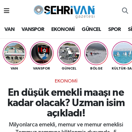
Van Nöbetçi Eczaneler
VAN
VANSPOR
EKONOMİ
GÜNCEL
SPOR
S
Van Hava Durumu
VAN Namaz Vakitleri
Van Trafik Yoğunluk Haritası
VAN
VANSPOR
GÜNCEL
BÖLGE
K
EKONOMİ
Süper Lig Puan Durumu ve Fikstür
En düşük emekli maaşı ne
Tüm Manşetler
kadar olacak? Uzman isim
açıkladı!
Son Dakika Haberleri
Milyonlarca emekli, memur ve memur emeklisi
Haber Arşivi