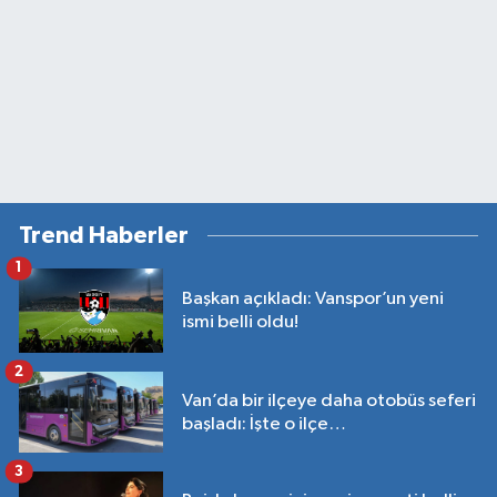
Trend Haberler
1
Başkan açıkladı: Vanspor’un yeni
ismi belli oldu!
2
Van’da bir ilçeye daha otobüs seferi
başladı: İşte o ilçe…
3