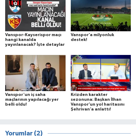
Vanspor-Kayserispor maçı
Vanspor’a milyonluk
hangi kanalda
destek!
yayınlanacak? İşte detaylar
Vanspor'un iç saha
Krizden karakter
maçlarının yapılacağı yer
sezonuna: Başkan İlhan
belli oldu!
Vanspor’un yol haritasını
Şehrivan’a anlattı!
Yorumlar (2)