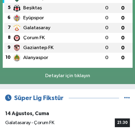
5
Beşiktaş
0
0
6
Eyüpspor
0
0
7
Galatasaray
0
0
8
Çorum FK
0
0
9
Gaziantep FK
0
0
10
Alanyaspor
0
0
Detaylar için tıklayın
Süper Lig Fikstür
14 Ağustos, Cuma
Galatasaray - Çorum FK
21:30