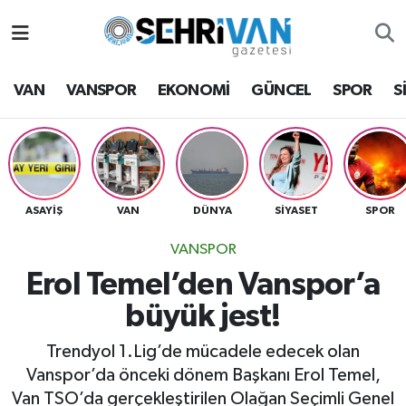
Van Nöbetçi Eczaneler
VAN
VANSPOR
EKONOMİ
GÜNCEL
SPOR
S
Van Hava Durumu
VAN Namaz Vakitleri
Van Trafik Yoğunluk Haritası
ASAYİŞ
VAN
DÜNYA
SİYASET
SPOR
VANSPOR
Süper Lig Puan Durumu ve Fikstür
Erol Temel’den Vanspor’a
Tüm Manşetler
büyük jest!
Son Dakika Haberleri
Trendyol 1.Lig’de mücadele edecek olan
Vanspor’da önceki dönem Başkanı Erol Temel,
Haber Arşivi
Van TSO’da gerçekleştirilen Olağan Seçimli Genel