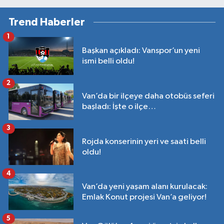
Trend Haberler
1
Başkan açıkladı: Vanspor’un yeni
ismi belli oldu!
2
Van’da bir ilçeye daha otobüs seferi
başladı: İşte o ilçe…
3
Rojda konserinin yeri ve saati belli
oldu!
4
Van’da yeni yaşam alanı kurulacak:
Emlak Konut projesi Van’a geliyor!
5