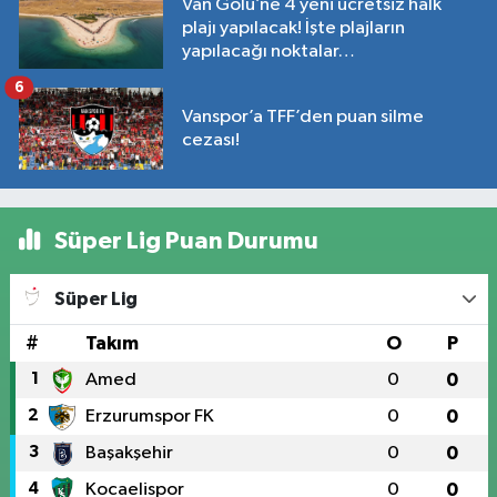
Van Gölü’ne 4 yeni ücretsiz halk
plajı yapılacak! İşte plajların
yapılacağı noktalar…
6
Vanspor’a TFF’den puan silme
cezası!
Süper Lig Puan Durumu
Süper Lig
#
Takım
O
P
1
Amed
0
0
2
Erzurumspor FK
0
0
3
Başakşehir
0
0
4
Kocaelispor
0
0