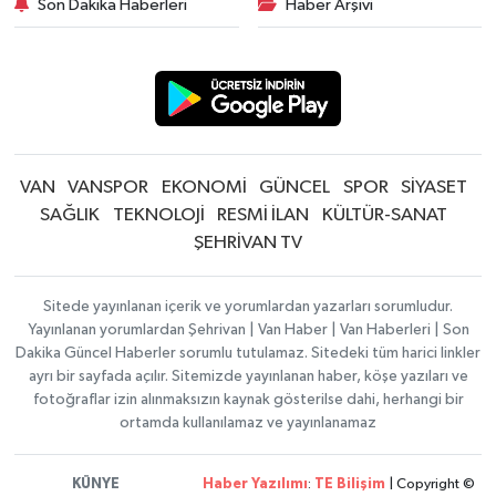
Son Dakika Haberleri
Haber Arşivi
VAN
VANSPOR
EKONOMİ
GÜNCEL
SPOR
SİYASET
SAĞLIK
TEKNOLOJİ
RESMİ İLAN
KÜLTÜR-SANAT
ŞEHRİVAN TV
Sitede yayınlanan içerik ve yorumlardan yazarları sorumludur.
Yayınlanan yorumlardan Şehrivan | Van Haber | Van Haberleri | Son
Dakika Güncel Haberler sorumlu tutulamaz. Sitedeki tüm harici linkler
ayrı bir sayfada açılır. Sitemizde yayınlanan haber, köşe yazıları ve
fotoğraflar izin alınmaksızın kaynak gösterilse dahi, herhangi bir
ortamda kullanılamaz ve yayınlanamaz
KÜNYE
Haber Yazılımı
:
TE Bilişim
| Copyright ©