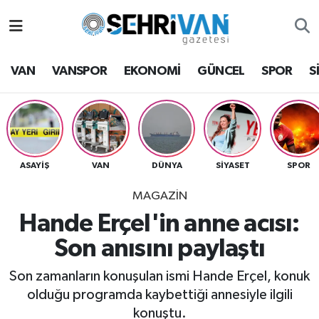
Van Nöbetçi Eczaneler
VAN
VANSPOR
EKONOMİ
GÜNCEL
SPOR
S
Van Hava Durumu
VAN Namaz Vakitleri
Van Trafik Yoğunluk Haritası
ASAYİŞ
VAN
DÜNYA
SİYASET
SPOR
MAGAZİN
Süper Lig Puan Durumu ve Fikstür
Hande Erçel'in anne acısı:
Tüm Manşetler
Son anısını paylaştı
Son Dakika Haberleri
Son zamanların konuşulan ismi Hande Erçel, konuk
olduğu programda kaybettiği annesiyle ilgili
Haber Arşivi
konuştu.