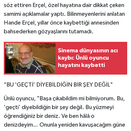
söz ettiren Erçel, özel hayatına dair dikkat çeken
samimi açıklamalar yaptı. Bilinmeyenlerini anlatan
Hande Erçel, yıllar önce kaybettiği annesinden
bahsederken gözyaşlarını tutamadı.
Sinema dünyasının acı
kaybı: Ünlü oyuncu
hayatını kaybetti
"BU 'GEÇTİ' DİYEBİLDİĞİN BİR ŞEY DEĞİL"
Ünlü oyuncu, "Başa çıkabildim mi bilmiyorum. Bu,
'geçti' diyebildiğin bir şey değil. Bu yüzmeyi
öğrendiğiniz bir deniz. Ve ben hâlâ o
denizdeyim… Onunla yeniden kavuşacağım güne