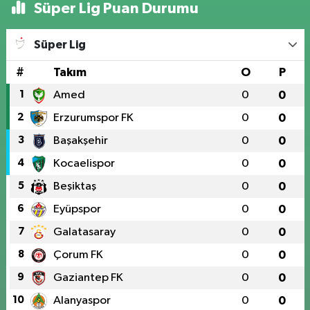
Süper Lig Puan Durumu
Süper Lig
#
Takım
O
P
1
Amed
0
0
2
Erzurumspor FK
0
0
3
Başakşehir
0
0
4
Kocaelispor
0
0
5
Beşiktaş
0
0
6
Eyüpspor
0
0
7
Galatasaray
0
0
8
Çorum FK
0
0
9
Gaziantep FK
0
0
10
Alanyaspor
0
0