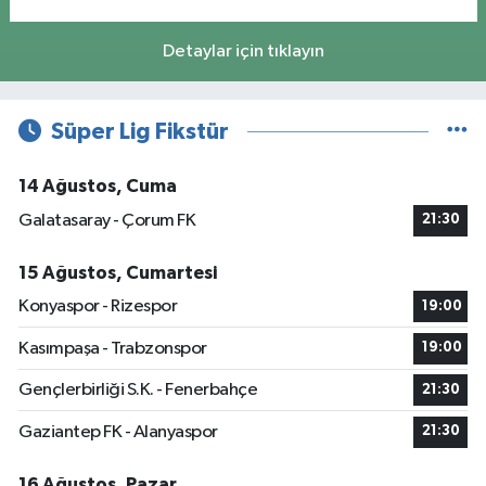
Detaylar için tıklayın
Süper Lig Fikstür
14 Ağustos, Cuma
Galatasaray - Çorum FK
21:30
15 Ağustos, Cumartesi
Konyaspor - Rizespor
19:00
Kasımpaşa - Trabzonspor
19:00
Gençlerbirliği S.K. - Fenerbahçe
21:30
Gaziantep FK - Alanyaspor
21:30
16 Ağustos, Pazar