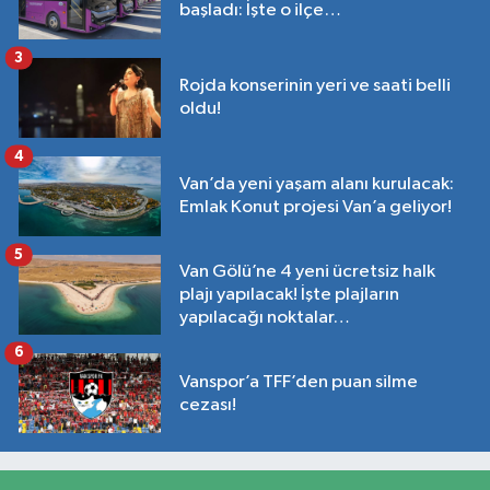
başladı: İşte o ilçe…
3
Rojda konserinin yeri ve saati belli
oldu!
4
Van’da yeni yaşam alanı kurulacak:
Emlak Konut projesi Van’a geliyor!
5
Van Gölü’ne 4 yeni ücretsiz halk
plajı yapılacak! İşte plajların
yapılacağı noktalar…
6
Vanspor’a TFF’den puan silme
cezası!