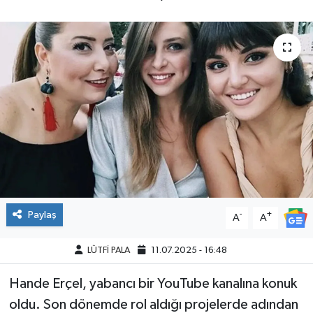
Paylaş
-
+
A
A
LÜTFİ PALA
11.07.2025 - 16:48
Hande Erçel, yabancı bir YouTube kanalına konuk
oldu. Son dönemde rol aldığı projelerde adından