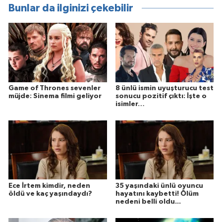
Bunlar da ilginizi çekebilir
Game of Thrones sevenler
8 ünlü ismin uyuşturucu test
müjde: Sinema filmi geliyor
sonucu pozitif çıktı: İşte o
isimler…
Ece İrtem kimdir, neden
35 yaşındaki ünlü oyuncu
öldü ve kaç yaşındaydı?
hayatını kaybetti! Ölüm
nedeni belli oldu...