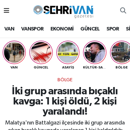
Van Nöbetçi Eczaneler
VAN
VANSPOR
EKONOMİ
GÜNCEL
SPOR
S
Van Hava Durumu
VAN Namaz Vakitleri
Van Trafik Yoğunluk Haritası
VAN
GÜNCEL
ASAYİŞ
BÖLGE
KÜLTÜR-SANAT
BÖLGE
Süper Lig Puan Durumu ve Fikstür
İki grup arasında bıçaklı
Tüm Manşetler
kavga: 1 kişi öldü, 2 kişi
yaralandı!
Son Dakika Haberleri
Malatya'nın Battalgazi ilçesinde iki grup arasında
Haber Arşivi