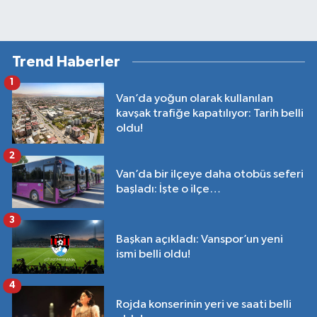
Trend Haberler
1
Van’da yoğun olarak kullanılan
kavşak trafiğe kapatılıyor: Tarih belli
oldu!
2
Van’da bir ilçeye daha otobüs seferi
başladı: İşte o ilçe…
3
Başkan açıkladı: Vanspor’un yeni
ismi belli oldu!
4
Rojda konserinin yeri ve saati belli