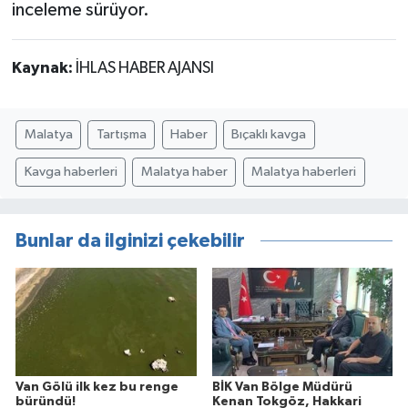
inceleme sürüyor.
Kaynak:
İHLAS HABER AJANSI
Malatya
Tartışma
Haber
Bıçaklı kavga
Kavga haberleri
Malatya haber
Malatya haberleri
Bunlar da ilginizi çekebilir
Van Gölü ilk kez bu renge
BİK Van Bölge Müdürü
büründü!
Kenan Tokgöz, Hakkari