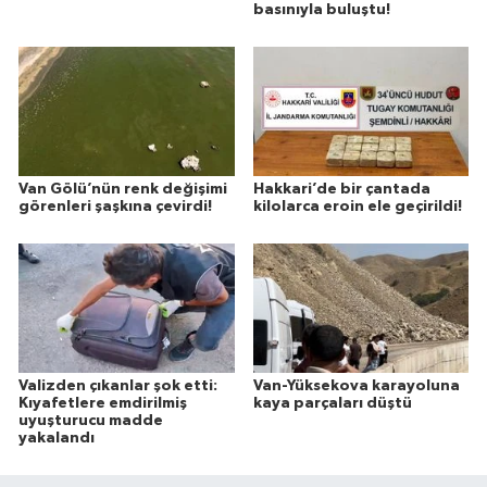
basınıyla buluştu!
Van Gölü’nün renk değişimi
Hakkari’de bir çantada
görenleri şaşkına çevirdi!
kilolarca eroin ele geçirildi!
Valizden çıkanlar şok etti:
Van-Yüksekova karayoluna
Kıyafetlere emdirilmiş
kaya parçaları düştü
uyuşturucu madde
yakalandı