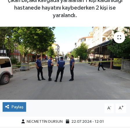
çıkan bıçaklı kavgada yaralanan 1 kişi kaldırıldığı
hastanede hayatını kaybederken 2 kişi ise
yaralandı.
Paylaş
-
+
A
A
NECMETTİN DURSUN
22.07.2024 - 12:01