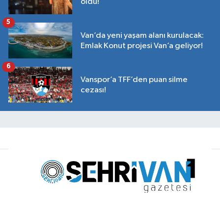
oldu!
5
Van’da yeni yaşam alanı kurulacak:
Emlak Konut projesi Van’a geliyor!
6
Vanspor’a TFF’den puan silme
cezası!