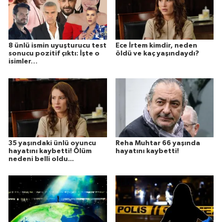
8 ünlü ismin uyuşturucu test
Ece İrtem kimdir, neden
sonucu pozitif çıktı: İşte o
öldü ve kaç yaşındaydı?
isimler…
35 yaşındaki ünlü oyuncu
Reha Muhtar 66 yaşında
hayatını kaybetti! Ölüm
hayatını kaybetti!
nedeni belli oldu...