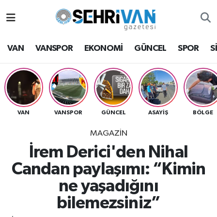
Van Nöbetçi Eczaneler
VAN
VANSPOR
EKONOMİ
GÜNCEL
SPOR
S
Van Hava Durumu
VAN Namaz Vakitleri
Van Trafik Yoğunluk Haritası
VAN
VANSPOR
GÜNCEL
ASAYİŞ
BÖLGE
MAGAZİN
Süper Lig Puan Durumu ve Fikstür
İrem Derici'den Nihal
Tüm Manşetler
Candan paylaşımı: “Kimin
ne yaşadığını
Son Dakika Haberleri
bilemezsiniz”
Haber Arşivi