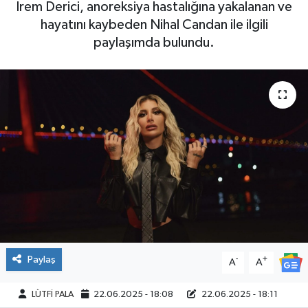
İrem Derici, anoreksiya hastalığına yakalanan ve
hayatını kaybeden Nihal Candan ile ilgili
paylaşımda bulundu.
Paylaş
-
+
A
A
LÜTFİ PALA
22.06.2025 - 18:08
22.06.2025 - 18:11