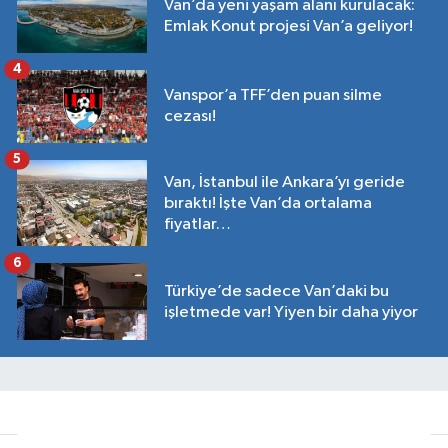
Van’da yeni yaşam alanı kurulacak:
Emlak Konut projesi Van’a geliyor!
4
Vanspor’a TFF’den puan silme
cezası!
5
Van, İstanbul ile Ankara’yı geride
bıraktı! İşte Van’da ortalama
fiyatlar…
6
Türkiye’de sadece Van’daki bu
işletmede var! Yiyen bir daha yiyor