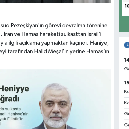
1
sud Pezeşkiyan'ın görevi devralma törenine
 İran ve Hamas hareketi suikasttan İsrail’i
layla ilgili açıklama yapmaktan kaçındı. Haniye,
i tarafından Halid Meşal'in yerine Hamas'ın
1
Ga
1
Ko
Ka
Ge
Ga