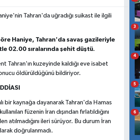
ye'nin Tahran'da uğradığı suikast ile ilgili
3
göre Haniye, Tahran'da savaş gazileriyle
atle 02.00 sıralarında şehit düştü.
4
nt Tahran'ın kuzeyinde kaldığı eve isabet
onucu öldürüldüğünü bildiriyor.
5
İDDİASI
anlı bir kaynağa dayanarak Tahran'da Hamas
ullanılan füzenin İran dışından fırlatıldığını
6
den atılmadığını ileri sürüyor. Bu durum İran
olarak doğrulanmadı.