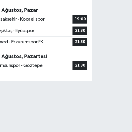
6 Ağustos, Pazar
şakşehir - Kocaelispor
19:00
şiktaş - Eyüpspor
21:30
ed - Erzurumspor FK
21:30
7 Ağustos, Pazartesi
msunspor - Göztepe
21:30