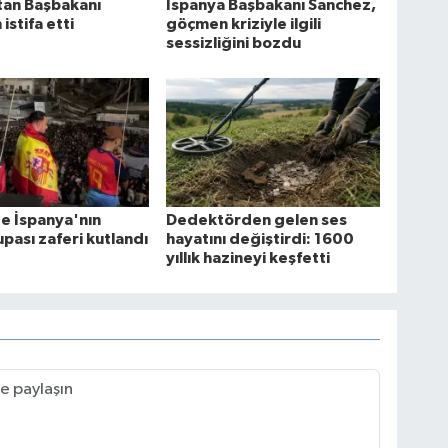
tan Başbakanı
İspanya Başbakanı Sanchez,
istifa etti
göçmen kriziyle ilgili
sessizliğini bozdu
e İspanya'nın
Dedektörden gelen ses
pası zaferi kutlandı
hayatını değiştirdi: 1600
yıllık hazineyi keşfetti