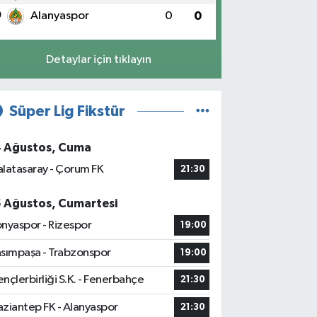
0
Alanyaspor
0
0
Detaylar için tıklayın
Süper Lig Fikstür
4 Ağustos, Cuma
latasaray - Çorum FK
21:30
5 Ağustos, Cumartesi
nyaspor - Rizespor
19:00
sımpaşa - Trabzonspor
19:00
nçlerbirliği S.K. - Fenerbahçe
21:30
ziantep FK - Alanyaspor
21:30