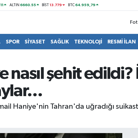
11
6660.55
13.779
64.959,79
ALTIN
BİST
BTC
Fot
L
SPOR
SİYASET
SAĞLIK
TEKNOLOJİ
RESMİ İLAN
 nasıl şehit edildi? 
ylar...
il Haniye'nin Tahran'da uğradığı suikast il