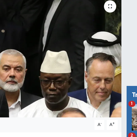
T
1
-
+
A
A
2