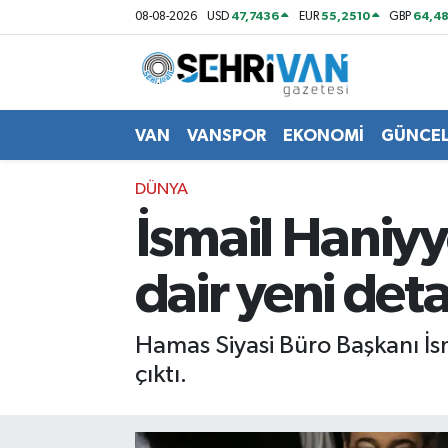
47,7436
55,2510
64,48
08-08-2026
USD
EUR
GBP
Van Nöbetçi Eczaneler
Van Hava Durumu
VAN
VANSPOR
EKONOMİ
GÜNCE
VAN Namaz Vakitleri
DÜNYA
İsmail Haniyye
Van Trafik Yoğunluk Haritası
dair yeni deta
Süper Lig Puan Durumu ve Fikstür
Tüm Manşetler
Hamas Siyasi Büro Başkanı İsma
çıktı.
Son Dakika Haberleri
Haber Arşivi