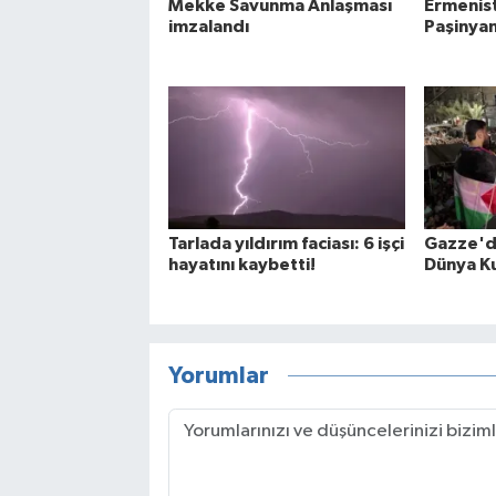
Mekke Savunma Anlaşması
Ermenis
imzalandı
Paşinyan 
Tarlada yıldırım faciası: 6 işçi
Gazze'd
hayatını kaybetti!
Dünya Ku
Yorumlar