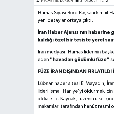
NECMETTİN DURSUN
31.07.2024 - 12:12
Hamas Siyasi Büro Başkanı İsmail Hani
yeni detaylar ortaya çıktı.
İran Haber Ajansı'nın haberine 
kaldığı özel bir tesiste yerel sa
İran medyası, Hamas liderinin başke
eden
"havadan güdümlü füze"
s
FÜZE İRAN DIŞINDAN FIRLATILDI 
Lübnan haber sitesi El Mayadin, İr
lideri İsmail Haniye'yi öldürmek için k
iddia etti. Kaynak, füzenin ülke için
makamları tarafından henüz resmi 