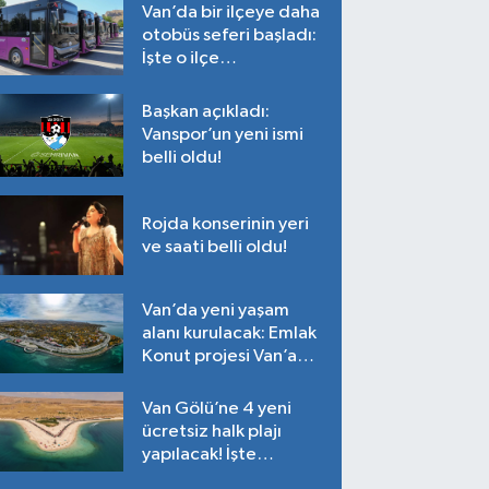
Van’da bir ilçeye daha
otobüs seferi başladı:
İşte o ilçe…
Başkan açıkladı:
Vanspor’un yeni ismi
belli oldu!
Rojda konserinin yeri
ve saati belli oldu!
Van’da yeni yaşam
alanı kurulacak: Emlak
Konut projesi Van’a
geliyor!
Van Gölü’ne 4 yeni
ücretsiz halk plajı
yapılacak! İşte
plajların yapılacağı