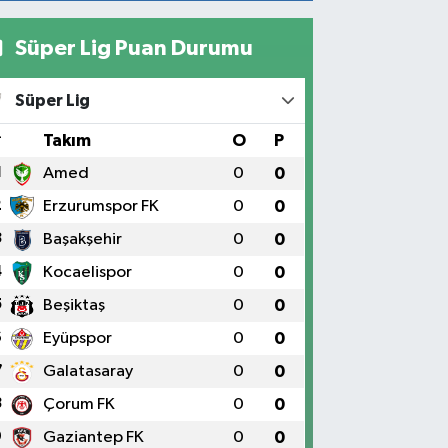
noktalar…
Süper Lig Puan Durumu
Süper Lig
#
Takım
O
P
1
Amed
0
0
2
Erzurumspor FK
0
0
3
Başakşehir
0
0
4
Kocaelispor
0
0
5
Beşiktaş
0
0
6
Eyüpspor
0
0
7
Galatasaray
0
0
8
Çorum FK
0
0
9
Gaziantep FK
0
0