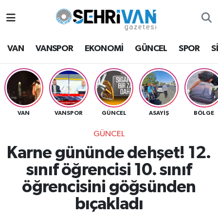
Van Nöbetçi Eczaneler
VAN
VANSPOR
EKONOMİ
GÜNCEL
SPOR
S
Van Hava Durumu
VAN Namaz Vakitleri
Van Trafik Yoğunluk Haritası
VAN
VANSPOR
GÜNCEL
ASAYİŞ
BÖLGE
GÜNCEL
Süper Lig Puan Durumu ve Fikstür
Karne gününde dehşet! 12.
Tüm Manşetler
sınıf öğrencisi 10. sınıf
öğrencisini göğsünden
Son Dakika Haberleri
bıçakladı
Haber Arşivi