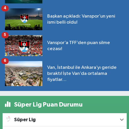
4
Başkan açıkladı: Vanspor’un yeni
ismi belli oldu!
5
Vanspor’a TFF’den puan silme
cezası!
6
Van, İstanbul ile Ankara’yı geride
bıraktı! İşte Van’da ortalama
fiyatlar…
Süper Lig Puan Durumu
Süper Lig