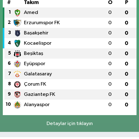
#
Takım
O
P
1
Amed
0
0
2
Erzurumspor FK
0
0
3
Başakşehir
0
0
4
Kocaelispor
0
0
5
Beşiktaş
0
0
6
Eyüpspor
0
0
7
Galatasaray
0
0
8
Çorum FK
0
0
9
Gaziantep FK
0
0
10
Alanyaspor
0
0
Detaylar için tıklayın