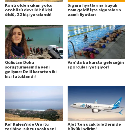
Kontrolden çıkan yolcu
Sigara fiyatlarına büyük
otobüsü devrildi: 6 kişi
zam geldi! İşte sigaraların
öldü, 22 kişi yaralandı!
zamlı fiyatları
Gülistan Doku
Van’da bu kursta geleceğin
soruşturmasında yeni
sporcuları yetişiyor!
gelişme: Delil karartan iki
kişi tutuklandı!
Kef Kalesi’nde Urartu
AJet'ten uçak biletlerinde
tarihine ışık tutacak yeni
büyük indirim!