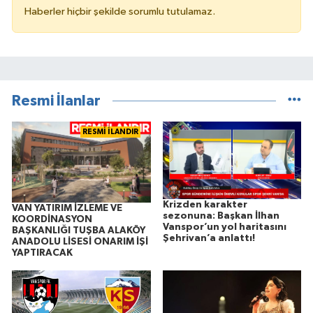
Haberler hiçbir şekilde sorumlu tutulamaz.
Resmi İlanlar
RESMİ İLANDIR
Krizden karakter
VAN YATIRIM İZLEME VE
sezonuna: Başkan İlhan
KOORDİNASYON
Vanspor’un yol haritasını
BAŞKANLIĞI TUŞBA ALAKÖY
Şehrivan’a anlattı!
ANADOLU LİSESİ ONARIM İŞİ
YAPTIRACAK