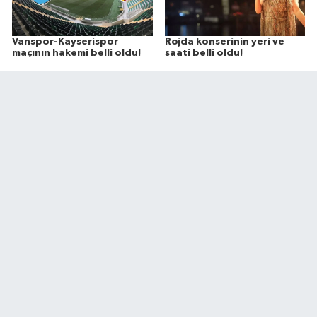
Vanspor-Kayserispor
Rojda konserinin yeri ve
maçının hakemi belli oldu!
saati belli oldu!