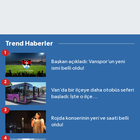
Trend Haberler
1
Başkan açıkladı: Vanspor’un yeni
ismi belli oldu!
2
Van’da bir ilçeye daha otobüs seferi
başladı: İşte o ilçe…
3
Rojda konserinin yeri ve saati belli
oldu!
4