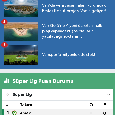
Van’da yeni yaşam alanı kurulacak:
Emlak Konut projesi Van’a geliyor!
5
Van Gölü’ne 4 yeni ücretsiz halk
plajı yapılacak! İşte plajların
yapılacağı noktalar…
6
Vanspor’a milyonluk destek!
Süper Lig Puan Durumu
Süper Lig
#
Takım
O
P
1
Amed
0
0