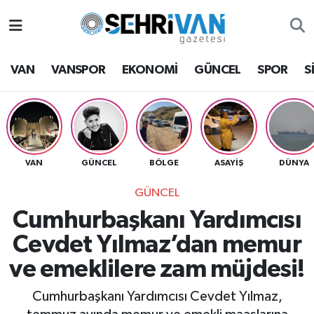
Van Nöbetçi Eczaneler
VAN
VANSPOR
EKONOMİ
GÜNCEL
SPOR
S
Van Hava Durumu
VAN Namaz Vakitleri
Van Trafik Yoğunluk Haritası
VAN
GÜNCEL
BÖLGE
ASAYİŞ
DÜNYA
GÜNCEL
Süper Lig Puan Durumu ve Fikstür
Cumhurbaşkanı Yardımcısı
Tüm Manşetler
Cevdet Yılmaz’dan memur
ve emeklilere zam müjdesi!
Son Dakika Haberleri
Cumhurbaşkanı Yardımcısı Cevdet Yılmaz,
Haber Arşivi