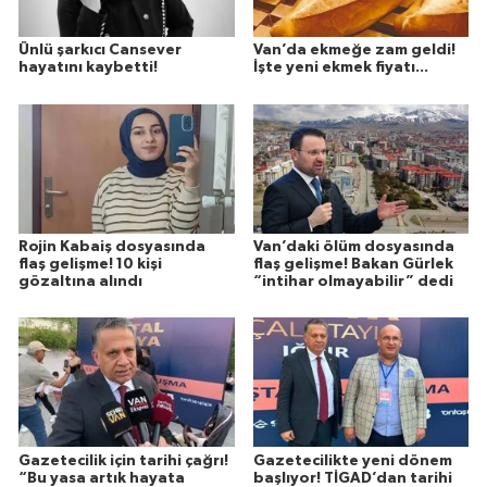
Ünlü şarkıcı Cansever
Van’da ekmeğe zam geldi!
hayatını kaybetti!
İşte yeni ekmek fiyatı...
Rojin Kabaiş dosyasında
Van’daki ölüm dosyasında
flaş gelişme! 10 kişi
flaş gelişme! Bakan Gürlek
gözaltına alındı
“intihar olmayabilir” dedi
Gazetecilik için tarihi çağrı!
Gazetecilikte yeni dönem
“Bu yasa artık hayata
başlıyor! TİGAD’dan tarihi