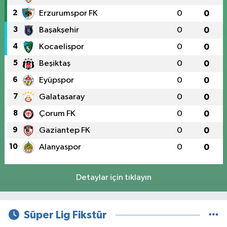
2
Erzurumspor FK
0
0
3
Başakşehir
0
0
4
Kocaelispor
0
0
5
Beşiktaş
0
0
6
Eyüpspor
0
0
7
Galatasaray
0
0
8
Çorum FK
0
0
9
Gaziantep FK
0
0
10
Alanyaspor
0
0
Detaylar için tıklayın
Süper Lig Fikstür