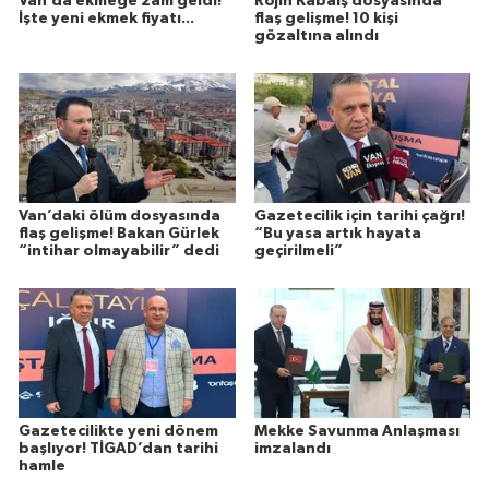
Van’da ekmeğe zam geldi!
Rojin Kabaiş dosyasında
İşte yeni ekmek fiyatı...
flaş gelişme! 10 kişi
gözaltına alındı
Van’daki ölüm dosyasında
Gazetecilik için tarihi çağrı!
flaş gelişme! Bakan Gürlek
“Bu yasa artık hayata
“intihar olmayabilir” dedi
geçirilmeli”
Gazetecilikte yeni dönem
Mekke Savunma Anlaşması
başlıyor! TİGAD’dan tarihi
imzalandı
hamle