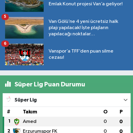
Emlak Konut projesi Van’a geliyor!
5
Van Gölü’ne 4 yeni ücretsiz halk
plajı yapılacak! İşte plajların
yapılacağı noktalar…
6
Vanspor’a TFF’den puan silme
cezası!
Süper Lig Puan Durumu
Süper Lig
#
Takım
O
P
1
Amed
0
0
2
Erzurumspor FK
0
0