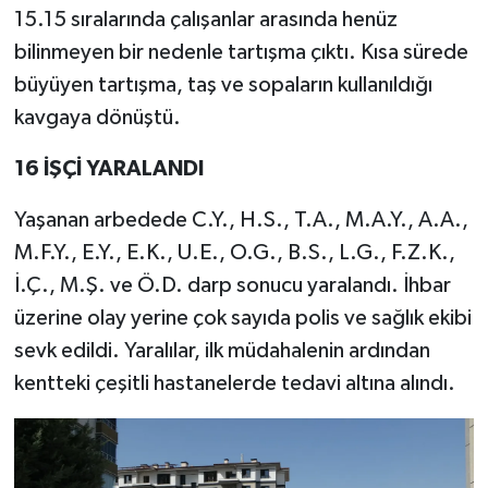
15.15 sıralarında çalışanlar arasında henüz
bilinmeyen bir nedenle tartışma çıktı. Kısa sürede
büyüyen tartışma, taş ve sopaların kullanıldığı
kavgaya dönüştü.
16 İŞÇİ YARALANDI
Yaşanan arbedede C.Y., H.S., T.A., M.A.Y., A.A.,
M.F.Y., E.Y., E.K., U.E., O.G., B.S., L.G., F.Z.K.,
İ.Ç., M.Ş. ve Ö.D. darp sonucu yaralandı. İhbar
üzerine olay yerine çok sayıda polis ve sağlık ekibi
sevk edildi. Yaralılar, ilk müdahalenin ardından
kentteki çeşitli hastanelerde tedavi altına alındı.