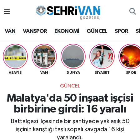
Van Nöbetçi Eczaneler
VAN
VANSPOR
EKONOMİ
GÜNCEL
SPOR
S
Van Hava Durumu
VAN Namaz Vakitleri
Van Trafik Yoğunluk Haritası
ASAYİŞ
VAN
DÜNYA
SİYASET
SPOR
GÜNCEL
Süper Lig Puan Durumu ve Fikstür
Malatya'da 50 inşaat işçisi
Tüm Manşetler
birbirine girdi: 16 yaralı
Son Dakika Haberleri
Battalgazi ilçesinde bir şantiyede yaklaşık 50
işçinin karıştığı taşlı sopalı kavgada 16 kişi
Haber Arşivi
yaralandı.