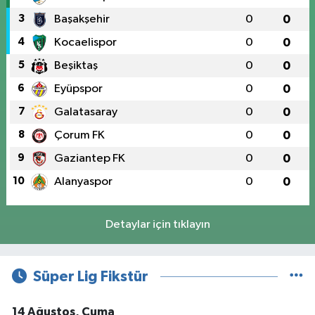
3
Başakşehir
0
0
4
Kocaelispor
0
0
5
Beşiktaş
0
0
6
Eyüpspor
0
0
7
Galatasaray
0
0
8
Çorum FK
0
0
9
Gaziantep FK
0
0
10
Alanyaspor
0
0
Detaylar için tıklayın
Süper Lig Fikstür
14 Ağustos, Cuma