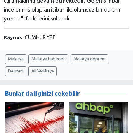
taramalarına devam etmektedir. Gelen 3 ihbar
incelenmiş olup an itibari ile olumsuz bir durum
yoktur" ifadelerini kullandı.
Kaynak:
CUMHURİYET
Malatya
Malatya haberleri
Malatya deprem
Deprem
Ali Yerlikaya
Bunlar da ilginizi çekebilir