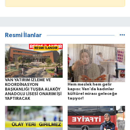
Resmi İlanlar
RESMİ İLANDIR
VAN YATIRIM İZLEME VE
Hem meslek hem gelir
KOORDİNASYON
kapısı: Van’da kadınlar
BAŞKANLIĞI TUŞBA ALAKÖY
kültürel mirası geleceğe
ANADOLU LİSESİ ONARIM İŞİ
taşıyor!
YAPTIRACAK