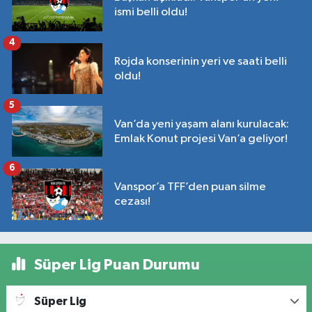
ismi belli oldu!
4
Rojda konserinin yeri ve saati belli
oldu!
5
Van’da yeni yaşam alanı kurulacak:
Emlak Konut projesi Van’a geliyor!
6
Vanspor’a TFF’den puan silme
cezası!
Süper Lig Puan Durumu
Süper Lig