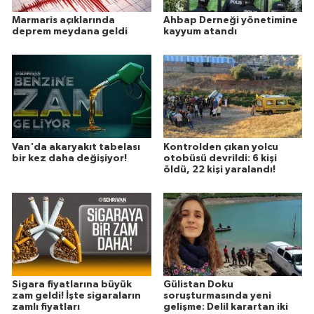
Marmaris açıklarında
Ahbap Derneği yönetimine
deprem meydana geldi
kayyum atandı
Van'da akaryakıt tabelası
Kontrolden çıkan yolcu
bir kez daha değişiyor!
otobüsü devrildi: 6 kişi
öldü, 22 kişi yaralandı!
Sigara fiyatlarına büyük
Gülistan Doku
zam geldi! İşte sigaraların
soruşturmasında yeni
zamlı fiyatları
gelişme: Delil karartan iki