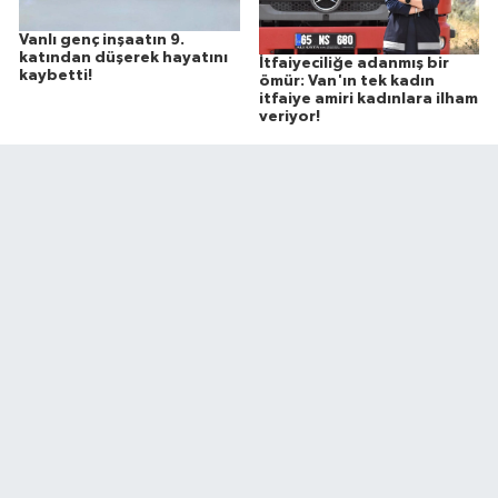
Vanlı genç inşaatın 9.
katından düşerek hayatını
İtfaiyeciliğe adanmış bir
kaybetti!
ömür: Van'ın tek kadın
itfaiye amiri kadınlara ilham
veriyor!