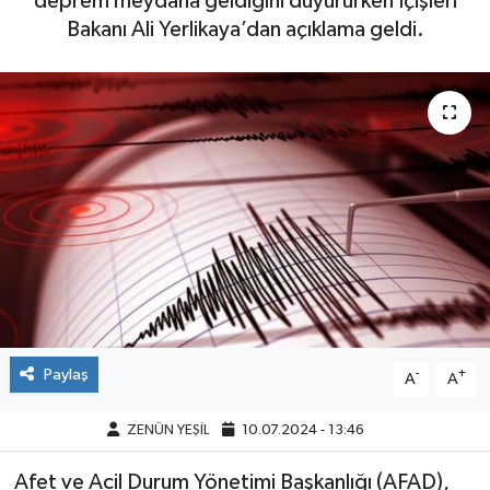
deprem meydana geldiğini duyururken İçişleri
Bakanı Ali Yerlikaya’dan açıklama geldi.
Paylaş
-
+
A
A
ZENÜN YEŞİL
10.07.2024 - 13:46
Afet ve Acil Durum Yönetimi Başkanlığı (AFAD),