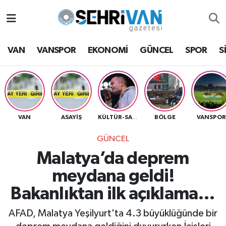
Van Nöbetçi Eczaneler
VAN
VANSPOR
EKONOMİ
GÜNCEL
SPOR
S
Van Hava Durumu
VAN Namaz Vakitleri
Van Trafik Yoğunluk Haritası
VAN
ASAYİŞ
BÖLGE
VANSPO
KÜLTÜR-SANAT
GÜNCEL
Süper Lig Puan Durumu ve Fikstür
Malatya’da deprem
Tüm Manşetler
meydana geldi!
Bakanlıktan ilk açıklama…
Son Dakika Haberleri
AFAD, Malatya Yeşilyurt'ta 4.3 büyüklüğünde bir
Haber Arşivi