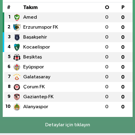
#
Takım
O
P
1
Amed
0
0
2
Erzurumspor FK
0
0
3
Başakşehir
0
0
4
Kocaelispor
0
0
5
Beşiktaş
0
0
6
Eyüpspor
0
0
7
Galatasaray
0
0
8
Çorum FK
0
0
9
Gaziantep FK
0
0
10
Alanyaspor
0
0
Detaylar için tıklayın