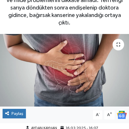
ve mide problemlerini dikkate almadı. Ten rengi
sarıya döndükten sonra endişelenip doktora
gidince, bağırsak kanserine yakalandığı ortaya
çıktı.
Paylaş
-
+
A
A
AYDAN KAYHAN
16.03.2025 - 16:07