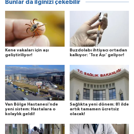
Bunlar da ilginizi çekebilir
Kene vakaları için aşı
Buzdolabı ihtiyacı ortadan
geliştiriliyor!
kalkıyor: 'Toz Aşı' geliyor!
Van Bölge Hastanesi’nde
Sağlıkta yeni dönem: 81 ilde
yeni sistem: Hastalara o
artık tamamen ücretsiz
kolaylık geldi!
olacak!