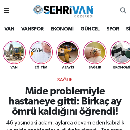
Van Nöbetçi Eczaneler
VAN
VANSPOR
EKONOMİ
GÜNCEL
SPOR
S
Van Hava Durumu
VAN Namaz Vakitleri
Van Trafik Yoğunluk Haritası
VAN
EĞİTİM
ASAYİŞ
SAĞLIK
EKONOM
SAĞLIK
Süper Lig Puan Durumu ve Fikstür
Mide problemiyle
Tüm Manşetler
hastaneye gitti: Birkaç ay
ömrü kaldığını öğrendi!
Son Dakika Haberleri
46 yaşındaki adam, aylarca devam eden kabızlık
Haber Arşivi