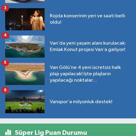
3
Rojda konserinin yeri ve saati belli
oldu!
4
Van’da yeni yaşam alanı kurulacak:
Emlak Konut projesi Van’a geliyor!
5
Van Gölü’ne 4 yeni ücretsiz halk
plajı yapılacak! İşte plajların
yapılacağı noktalar…
6
Vanspor’a milyonluk destek!
Süper Lig Puan Durumu