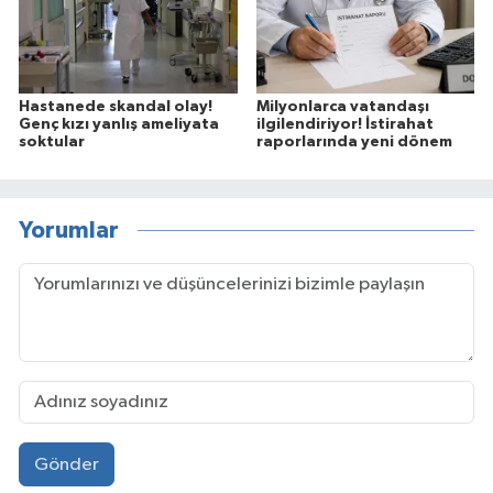
Hastanede skandal olay!
Milyonlarca vatandaşı
Genç kızı yanlış ameliyata
ilgilendiriyor! İstirahat
soktular
raporlarında yeni dönem
Yorumlar
Gönder