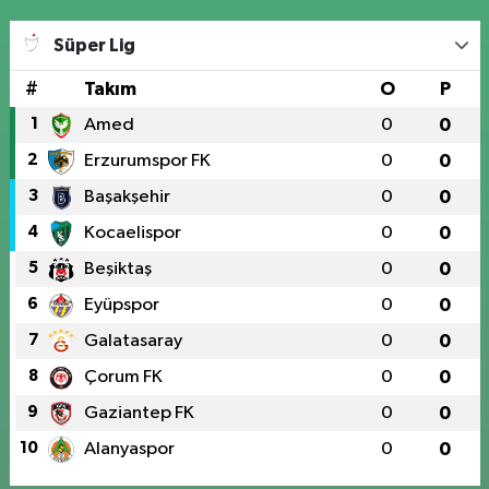
Süper Lig
#
Takım
O
P
1
Amed
0
0
2
Erzurumspor FK
0
0
3
Başakşehir
0
0
4
Kocaelispor
0
0
5
Beşiktaş
0
0
6
Eyüpspor
0
0
7
Galatasaray
0
0
8
Çorum FK
0
0
9
Gaziantep FK
0
0
10
Alanyaspor
0
0