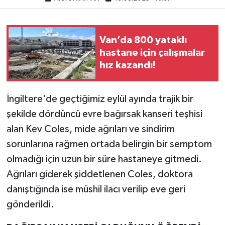
Van’da 800 yataklı
hastane için çalışmalar
hız kazandı!
İngiltere'de geçtiğimiz eylül ayında trajik bir
şekilde dördüncü evre bağırsak kanseri teşhisi
alan Kev Coles, mide ağrıları ve sindirim
sorunlarına rağmen ortada belirgin bir semptom
olmadığı için uzun bir süre hastaneye gitmedi.
Ağrıları giderek şiddetlenen Coles, doktora
danıştığında ise müshil ilacı verilip eve geri
gönderildi.