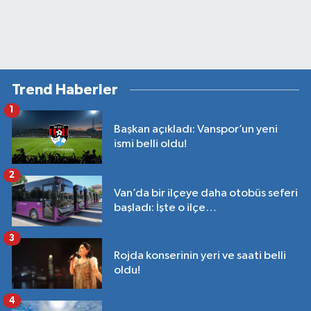
Trend Haberler
1
Başkan açıkladı: Vanspor’un yeni
ismi belli oldu!
2
Van’da bir ilçeye daha otobüs seferi
başladı: İşte o ilçe…
3
Rojda konserinin yeri ve saati belli
oldu!
4