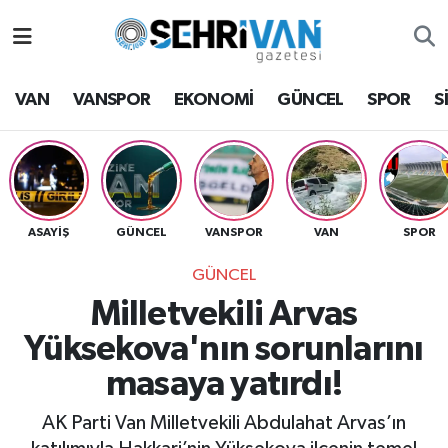
Van Nöbetçi Eczaneler
VAN
VANSPOR
EKONOMİ
GÜNCEL
SPOR
S
Van Hava Durumu
VAN Namaz Vakitleri
Van Trafik Yoğunluk Haritası
ASAYİŞ
GÜNCEL
VANSPOR
VAN
SPOR
GÜNCEL
Süper Lig Puan Durumu ve Fikstür
Milletvekili Arvas
Tüm Manşetler
Yüksekova'nın sorunlarını
masaya yatırdı!
Son Dakika Haberleri
AK Parti Van Milletvekili Abdulahat Arvas’ın
Haber Arşivi