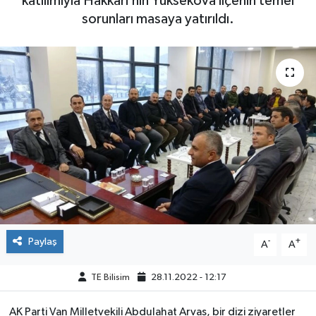
katılımıyla Hakkari’nin Yüksekova ilçenin temel
sorunları masaya yatırıldı.
Paylaş
-
+
A
A
TE Bilisim
28.11.2022 - 12:17
AK Parti Van Milletvekili Abdulahat Arvas, bir dizi ziyaretler