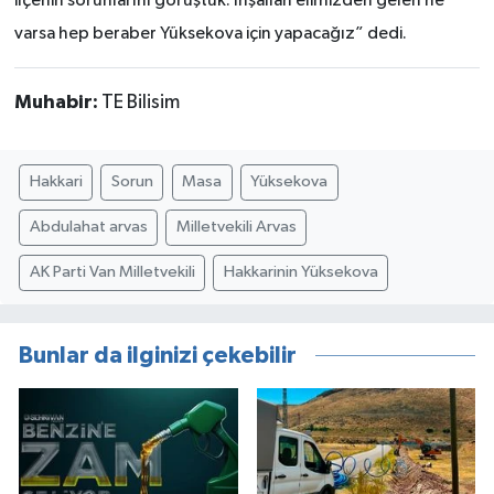
ilçenin sorunlarını görüştük. İnşallah elimizden gelen ne
varsa hep beraber Yüksekova için yapacağız” dedi.
Muhabir:
TE Bilisim
Hakkari
Sorun
Masa
Yüksekova
Abdulahat arvas
Milletvekili Arvas
AK Parti Van Milletvekili
Hakkarinin Yüksekova
Bunlar da ilginizi çekebilir