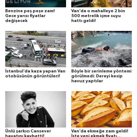
Benzine peş peşe zam!
Van’da o mahalleye 2 bin
Gece yarısı fiyatlar
500 metrelik içme suyu
değişecek
hattı geldi!
İstanbul’da kaza yapan Van
Böyle bir serinleme yöntemi
otobüsünün görüntüleri!
görülmedi: Dereyi kesip
havuz yaptılar
Ünlü şarkıcı Cansever
Van’da ekmeğe zam geldi!
hayatını kaybetti!
İşte yeni ekmek fiyatı...