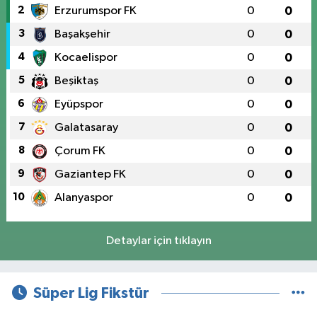
2
Erzurumspor FK
0
0
3
Başakşehir
0
0
4
Kocaelispor
0
0
5
Beşiktaş
0
0
6
Eyüpspor
0
0
7
Galatasaray
0
0
8
Çorum FK
0
0
9
Gaziantep FK
0
0
10
Alanyaspor
0
0
Detaylar için tıklayın
Süper Lig Fikstür