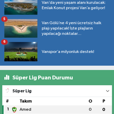
Van’da yeni yaşam alanı kurulacak:
Emlak Konut projesi Van’a geliyor!
5
Van Gölü’ne 4 yeni ücretsiz halk
plajı yapılacak! İşte plajların
yapılacağı noktalar…
6
Vanspor’a milyonluk destek!
Süper Lig Puan Durumu
Süper Lig
#
Takım
O
P
1
Amed
0
0