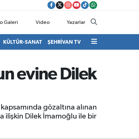
o Galeri
Video
Yazarlar
KÜLTÜR-SANAT
ŞEHRİVAN TV
n evine Dilek
ı kapsamında gözaltına alınan
lişkin Dilek İmamoğlu ile bir