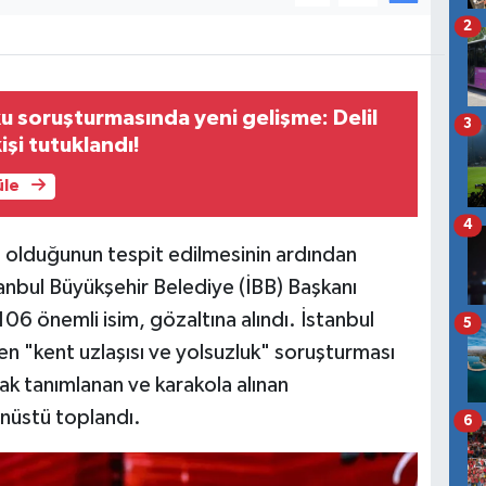
2
u soruşturmasında yeni gelişme: Delil
3
kişi tutuklandı!
üle
4
z olduğunun tespit edilmesinin ardından
tanbul Büyükşehir Belediye (İBB) Başkanı
6 önemli isim, gözaltına alındı. İstanbul
5
n "kent uzlaşısı ve yolsuzluk" soruşturması
ak tanımlanan ve karakola alınan
nüstü toplandı.
6