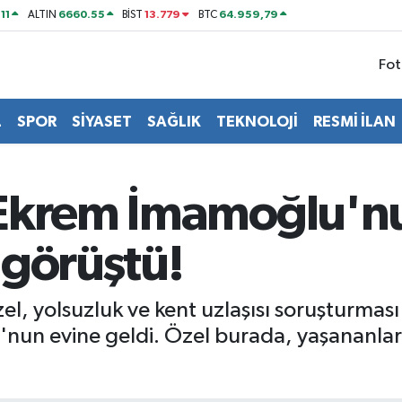
11
6660.55
13.779
64.959,79
ALTIN
BİST
BTC
Fot
L
SPOR
SİYASET
SAĞLIK
TEKNOLOJİ
RESMİ İLAN
Ekrem İmamoğlu'nu
 görüştü!
, yolsuzluk ve kent uzlaşısı soruşturmas
un evine geldi. Özel burada, yaşananlara i