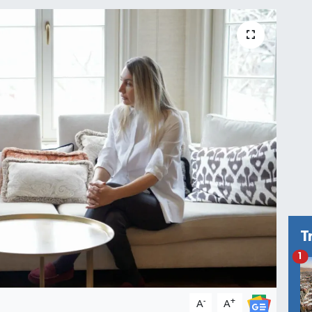
T
1
-
+
A
A