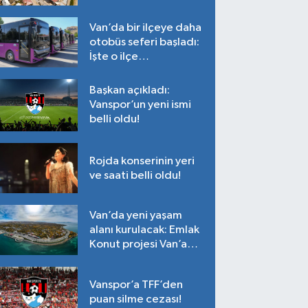
Tarih belli oldu!
Van’da bir ilçeye daha
otobüs seferi başladı:
İşte o ilçe…
Başkan açıkladı:
Vanspor’un yeni ismi
belli oldu!
Rojda konserinin yeri
ve saati belli oldu!
Van’da yeni yaşam
alanı kurulacak: Emlak
Konut projesi Van’a
geliyor!
Vanspor’a TFF’den
puan silme cezası!