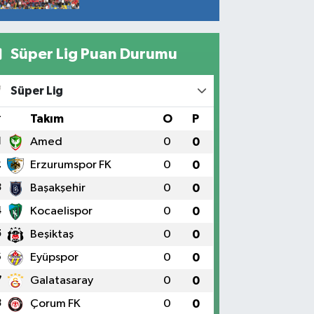
Süper Lig Puan Durumu
Süper Lig
#
Takım
O
P
1
Amed
0
0
2
Erzurumspor FK
0
0
3
Başakşehir
0
0
4
Kocaelispor
0
0
5
Beşiktaş
0
0
6
Eyüpspor
0
0
7
Galatasaray
0
0
8
Çorum FK
0
0