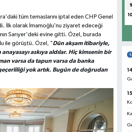
1
ra'daki tüm temaslarını iptal eden CHP Genel
i. İlk olarak İmamoğlu'nu ziyaret edeceği
ın Sarıyer'deki evine gitti. Özel, burada
u ile görüştü. Özel, "
Dün akşam itibariyle,
anayasayı askıya aldılar. Hiç kimsenin bir
oman varsa da tapun varsa da banka
 geçerliliği yok artık. Bugün de doğrudan
1
Ga
1
Ko
Ka
Ge