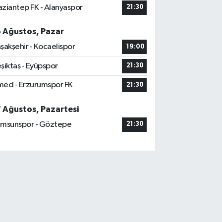
ziantep FK - Alanyaspor
21:30
6 Ağustos, Pazar
şakşehir - Kocaelispor
19:00
şiktaş - Eyüpspor
21:30
ed - Erzurumspor FK
21:30
7 Ağustos, Pazartesi
msunspor - Göztepe
21:30