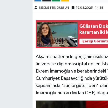
NECMETTİN DURSUN
19.03.2025 - 14:38
Gülistan Dok
karartan iki 
İçeriği Görünt
Akşam saatlerinde geçişinin usulsü
üniversite diploması iptal edilen İs
Ekrem İmamoğlu ve beraberindeki 10
Cumhuriyet Başsavcılığında yürütüle
kapsamında "suç örgütü lideri" olar
İmamoğlu'nun ardından CHP, olağa