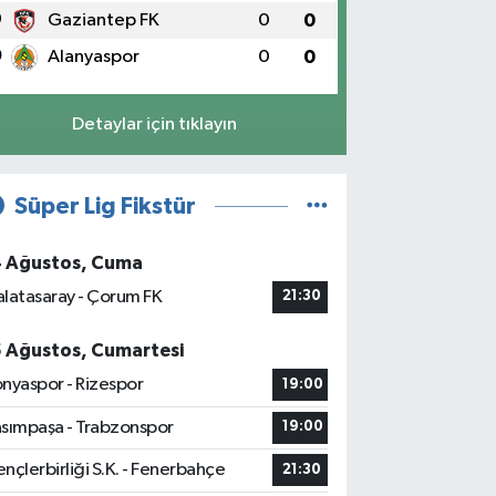
9
Gaziantep FK
0
0
0
Alanyaspor
0
0
Detaylar için tıklayın
Süper Lig Fikstür
4 Ağustos, Cuma
latasaray - Çorum FK
21:30
5 Ağustos, Cumartesi
nyaspor - Rizespor
19:00
sımpaşa - Trabzonspor
19:00
nçlerbirliği S.K. - Fenerbahçe
21:30