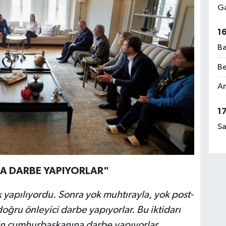
Ga
1
Ba
Be
Am
1
Sa
A DARBE YAPIYORLAR"
k yapılıyordu. Sonra yok muhtırayla, yok post-
ru önleyici darbe yapıyorlar. Bu iktidarı
in cumhurbaşkanına darbe yapıyorlar.