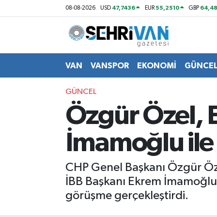
47,7436
55,2510
64,48
08-08-2026
USD
EUR
GBP
Van Nöbetçi Eczaneler
Van Hava Durumu
VAN
VANSPOR
EKONOMİ
GÜNCE
VAN Namaz Vakitleri
GÜNCEL
Özgür Özel, 
Van Trafik Yoğunluk Haritası
İmamoğlu ile
Süper Lig Puan Durumu ve Fikstür
Tüm Manşetler
CHP Genel Başkanı Özgür Özel
İBB Başkanı Ekrem İmamoğlu'n
Son Dakika Haberleri
görüşme gerçekleştirdi.
Haber Arşivi