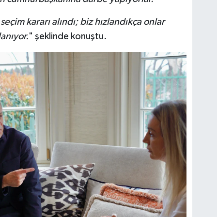
çim kararı alındı; biz hızlandıkça onlar
lanıyor.
" şeklinde konuştu.