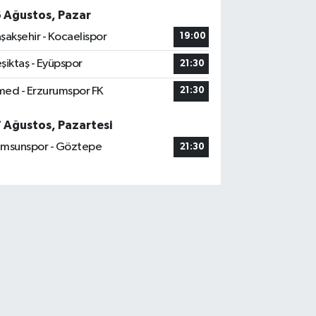
6 Ağustos, Pazar
şakşehir - Kocaelispor
19:00
şiktaş - Eyüpspor
21:30
ed - Erzurumspor FK
21:30
7 Ağustos, Pazartesi
msunspor - Göztepe
21:30