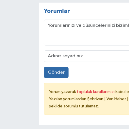
Yorumlar
Gönder
Yorum yazarak
topluluk kurallarımızı
kabul e
Yazılan yorumlardan Şehrivan | Van Haber |
şekilde sorumlu tutulamaz.