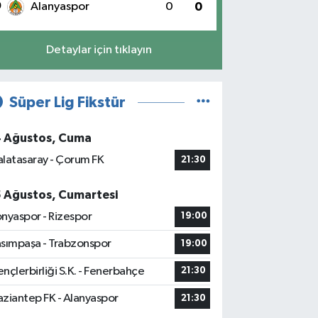
0
Alanyaspor
0
0
Detaylar için tıklayın
Süper Lig Fikstür
4 Ağustos, Cuma
latasaray - Çorum FK
21:30
5 Ağustos, Cumartesi
nyaspor - Rizespor
19:00
sımpaşa - Trabzonspor
19:00
nçlerbirliği S.K. - Fenerbahçe
21:30
ziantep FK - Alanyaspor
21:30