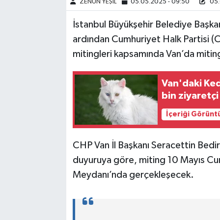
ZENÜN YEŞİL
05.05.2025 - 09:50
05.
İstanbul Büyükşehir Belediye Başk
ardından Cumhuriyet Halk Partisi 
mitingleri kapsamında Van’da miti
Van'daki Kedi
bin ziyaretçi
İçeriği Görünt
CHP Van İl Başkanı Seracettin Bedi
duyuruya göre, miting 10 Mayıs Cu
Meydanı’nda gerçekleşecek.