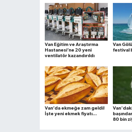
Van Eğitim ve Araştırma
Van Göl
Hastanesi’ne 20 yeni
festival 
ventilatör kazandırıldı
Van’da ekmeğe zam geldi!
Van'daki 
İşte yeni ekmek fiyatı...
başından
80 bin zi