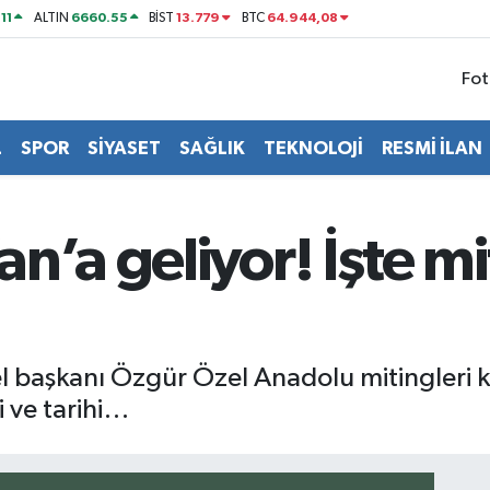
11
6660.55
13.779
64.944,08
ALTIN
BİST
BTC
Fot
L
SPOR
SİYASET
SAĞLIK
TEKNOLOJİ
RESMİ İLAN
n’a geliyor! İşte mi
el başkanı Özgür Özel Anadolu mitingleri
i ve tarihi…