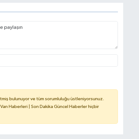
tmiş bulunuyor ve tüm sorumluluğu üstleniyorsunuz.
 Van Haberleri | Son Dakika Güncel Haberler hiçbir