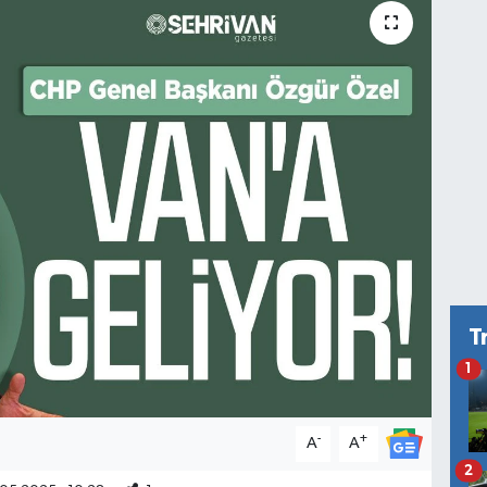
T
1
-
+
A
A
2