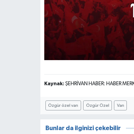
Kaynak:
ŞEHRİVAN HABER: HABER MER
Özgür özel van
Özgür Özel
Van
Bunlar da ilginizi çekebilir