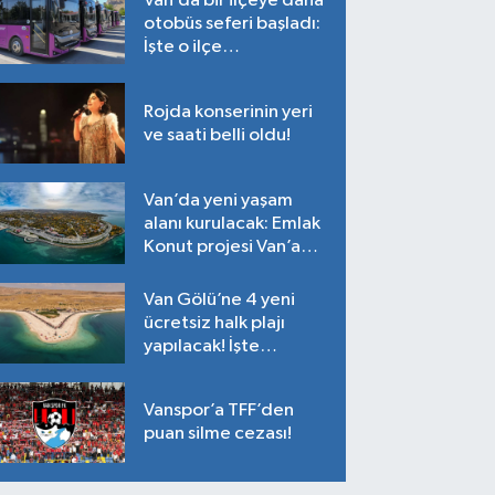
Van’da bir ilçeye daha
otobüs seferi başladı:
İşte o ilçe…
Rojda konserinin yeri
ve saati belli oldu!
Van’da yeni yaşam
alanı kurulacak: Emlak
Konut projesi Van’a
geliyor!
Van Gölü’ne 4 yeni
ücretsiz halk plajı
yapılacak! İşte
plajların yapılacağı
noktalar…
Vanspor’a TFF’den
puan silme cezası!