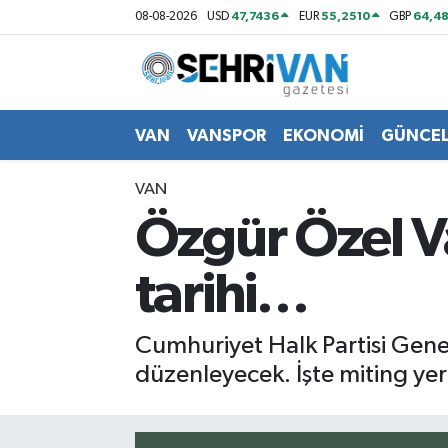
47,7436
55,2510
64,48
08-08-2026
USD
EUR
GBP
Van Nöbetçi Eczaneler
Van Hava Durumu
VAN
VANSPOR
EKONOMİ
GÜNCE
VAN Namaz Vakitleri
VAN
Özgür Özel Va
Van Trafik Yoğunluk Haritası
tarihi…
Süper Lig Puan Durumu ve Fikstür
Tüm Manşetler
Cumhuriyet Halk Partisi Gen
düzenleyecek. İşte miting yer
Son Dakika Haberleri
Haber Arşivi