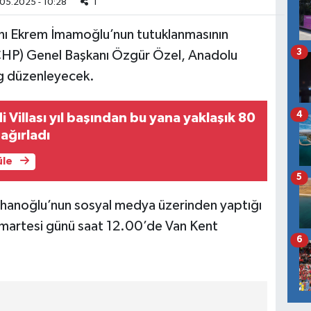
05.2025 - 10:28
1
anı Ekrem İmamoğlu’nun tutuklanmasının
3
(CHP) Genel Başkanı Özgür Özel, Anadolu
ng düzenleyecek.
4
 Villası yıl başından bu yana yaklaşık 80
 ağırladı
üle
5
rhanoğlu’nun sosyal medya üzerinden yaptığı
martesi günü saat 12.00’de Van Kent
6