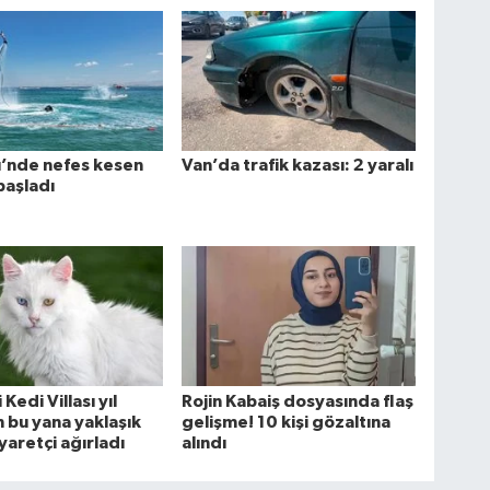
ü’nde nefes kesen
Van’da trafik kazası: 2 yaralı
başladı
Kedi Villası yıl
Rojin Kabaiş dosyasında flaş
 bu yana yaklaşık
gelişme! 10 kişi gözaltına
yaretçi ağırladı
alındı