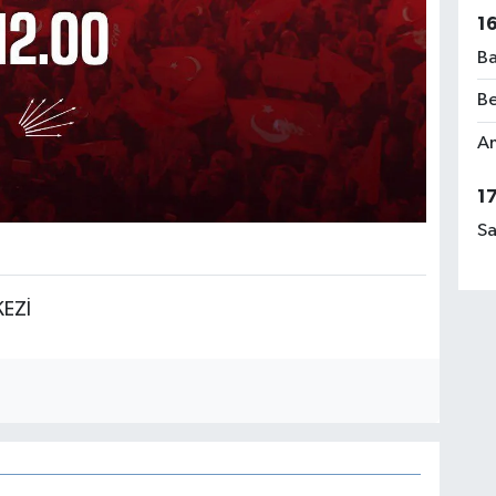
1
Ba
Be
Am
1
Sa
KEZİ