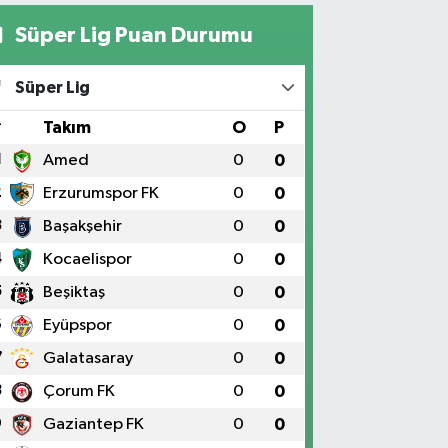
Süper Lig Puan Durumu
Süper Lig
#
Takım
O
P
1
Amed
0
0
2
Erzurumspor FK
0
0
3
Başakşehir
0
0
4
Kocaelispor
0
0
5
Beşiktaş
0
0
6
Eyüpspor
0
0
7
Galatasaray
0
0
8
Çorum FK
0
0
9
Gaziantep FK
0
0