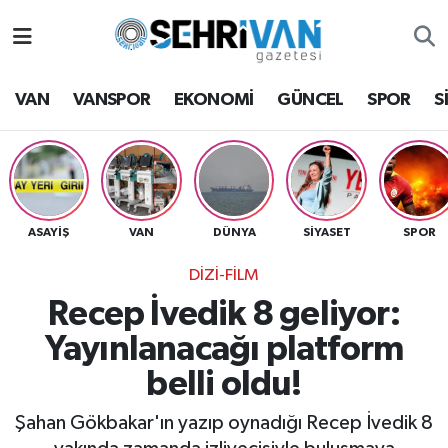
Van Nöbetçi Eczaneler
VAN
VANSPOR
EKONOMİ
GÜNCEL
SPOR
S
Van Hava Durumu
VAN Namaz Vakitleri
Van Trafik Yoğunluk Haritası
ASAYİŞ
VAN
DÜNYA
SİYASET
SPOR
DİZİ-FİLM
Süper Lig Puan Durumu ve Fikstür
Recep İvedik 8 geliyor:
Tüm Manşetler
Yayınlanacağı platform
belli oldu!
Son Dakika Haberleri
Şahan Gökbakar'ın yazıp oynadığı Recep İvedik 8
Haber Arşivi