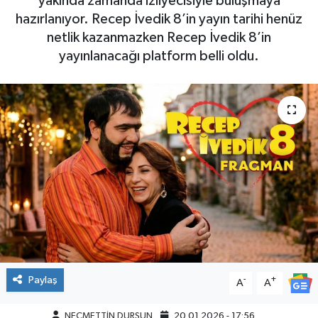
yakında zamanda izliyecisiyle buluşmaya
hazırlanıyor. Recep İvedik 8’in yayın tarihi henüz
netlik kazanmazken Recep İvedik 8’in
yayınlanacağı platform belli oldu.
Paylaş
-
+
A
A
NECMETTİN DURSUN
20.01.2026 - 17:56