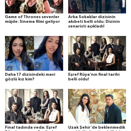
Game of Thrones sevenler
Arka Sokaklar dizisinin
müjde: Sinema filmi geliyor
akıbeti belli oldu: Dizinin
senaristi açıkladı!
Daha 17 dizisindeki mavi
Eşref Rüya’nın final tarihi
gözlü kız kim?
belli oldu!
Final tadında veda: Eşref
Uzak Şehir'de beklenmedik