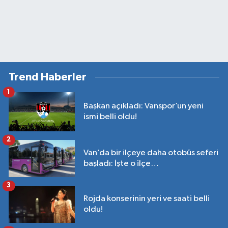
Trend Haberler
1
Başkan açıkladı: Vanspor’un yeni
ismi belli oldu!
2
Van’da bir ilçeye daha otobüs seferi
başladı: İşte o ilçe…
3
Rojda konserinin yeri ve saati belli
oldu!