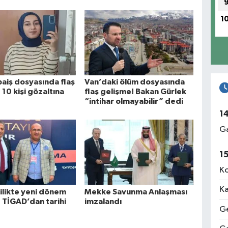
1
baiş dosyasında flaş
Van’daki ölüm dosyasında
 10 kişi gözaltına
flaş gelişme! Bakan Gürlek
“intihar olmayabilir” dedi
1
Ga
1
Ko
Ka
likte yeni dönem
Mekke Savunma Anlaşması
! TİGAD’dan tarihi
imzalandı
Ge