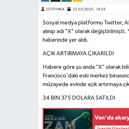
LÜTFİ PALA
23.03.2025 - 14:55
Sosyal medya platformu Twitter, AB
alınıp adı "X" olarak değiştirilmişt
haberinde yer aldı.
AÇIK ARTIRMAYA ÇIKARILDI
Habere göre şu anda "X" olarak bil
Francisco'daki eski merkez binasınd
müzayede evinde açık artırmaya çıka
34 BİN 375 DOLARA SATILDI
Van'da akary
İçeriği Görünt