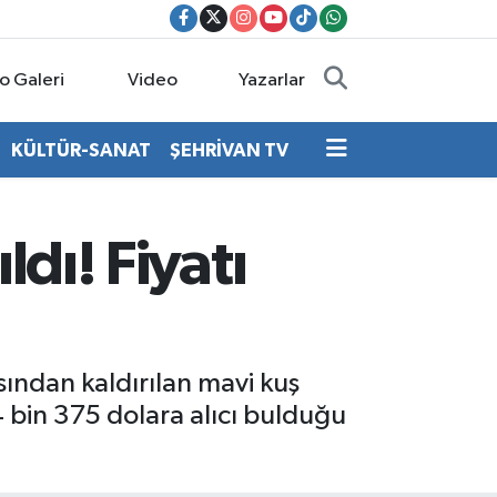
o Galeri
Video
Yazarlar
KÜLTÜR-SANAT
ŞEHRİVAN TV
ldı! Fiyatı
ından kaldırılan mavi kuş
 bin 375 dolara alıcı bulduğu