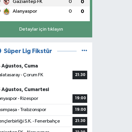
9
Gaziantep FK
0
0
0
Alanyaspor
0
0
Detaylar için tıklayın
Süper Lig Fikstür
4 Ağustos, Cuma
latasaray - Çorum FK
21:30
5 Ağustos, Cumartesi
nyaspor - Rizespor
19:00
sımpaşa - Trabzonspor
19:00
nçlerbirliği S.K. - Fenerbahçe
21:30