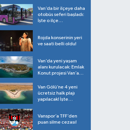
Van’da bir ilçeye daha
otobüs seferi başladı:
İşte o ilçe…
Rojda konserinin yeri
ve saati belli oldu!
Van’da yeni yaşam
alanı kurulacak: Emlak
Konut projesi Van’a
geliyor!
Van Gölü’ne 4 yeni
ücretsiz halk plajı
yapılacak! İşte
plajların yapılacağı
noktalar…
Vanspor’a TFF’den
puan silme cezası!