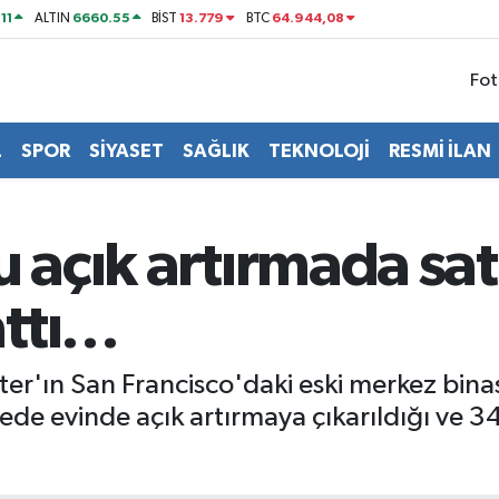
11
6660.55
13.779
64.944,08
ALTIN
BİST
BTC
Fot
L
SPOR
SİYASET
SAĞLIK
TEKNOLOJİ
RESMİ İLAN
 açık artırmada satı
attı…
er'ın San Francisco'daki eski merkez binas
e evinde açık artırmaya çıkarıldığı ve 34