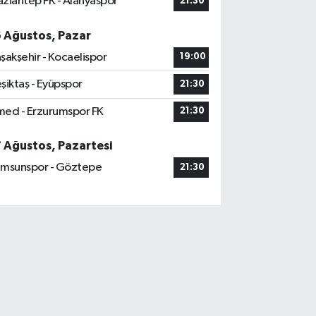
ziantep FK - Alanyaspor
21:30
6 Ağustos, Pazar
şakşehir - Kocaelispor
19:00
şiktaş - Eyüpspor
21:30
ed - Erzurumspor FK
21:30
7 Ağustos, Pazartesi
msunspor - Göztepe
21:30