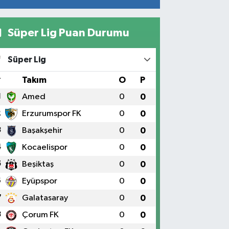
Süper Lig Puan Durumu
Süper Lig
#
Takım
O
P
1
Amed
0
0
2
Erzurumspor FK
0
0
3
Başakşehir
0
0
4
Kocaelispor
0
0
5
Beşiktaş
0
0
6
Eyüpspor
0
0
7
Galatasaray
0
0
8
Çorum FK
0
0