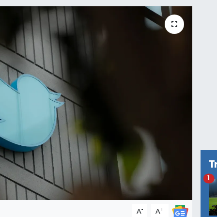
T
1
-
+
A
A