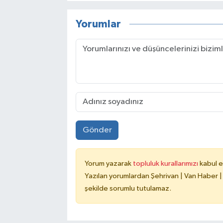
Yorumlar
Gönder
Yorum yazarak
topluluk kurallarımızı
kabul e
Yazılan yorumlardan Şehrivan | Van Haber |
şekilde sorumlu tutulamaz.