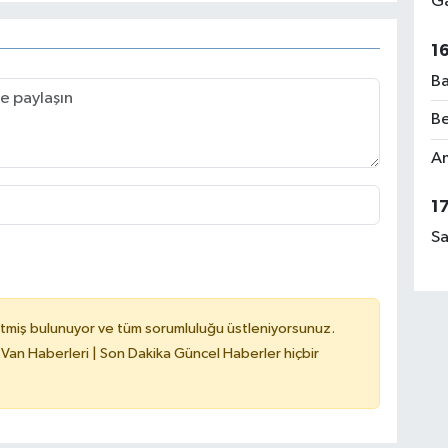
Ga
1
Ba
Be
Am
1
Sa
tmiş bulunuyor ve tüm sorumluluğu üstleniyorsunuz.
 Van Haberleri | Son Dakika Güncel Haberler hiçbir