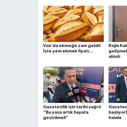
Van’da ekmeğe zam geldi!
Rojin Ka
İşte yeni ekmek fiyatı...
gelişme!
alındı
Gazetecilik için tarihi çağrı!
Gazeteci
“Bu yasa artık hayata
başlıyor
geçirilmeli”
hamle