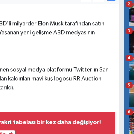
2
D'li milyarder Elon Musk tarafından satın
3
i. Yaşanan yeni gelişme ABD medyasının
4
inen sosyal medya platformu Twitter'ın San
an kaldırılan mavi kuş logosu RR Auction
5
rıldı.
6
akıt tabelası bir kez daha değişiyor!
üle