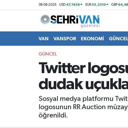
47,7436
55,2510
64,48
08-08-2026
USD
EUR
GBP
Van Nöbetçi Eczaneler
Van Hava Durumu
VAN
VANSPOR
EKONOMİ
GÜNCE
VAN Namaz Vakitleri
GÜNCEL
Twitter logosu
Van Trafik Yoğunluk Haritası
dudak uçukl
Süper Lig Puan Durumu ve Fikstür
Tüm Manşetler
Sosyal medya platformu Twitt
logosunun RR Auction müzayed
Son Dakika Haberleri
öğrenildi.
Haber Arşivi