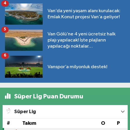
4
Van’da yeni yaşam alanı kurulacak:
Emlak Konut projesi Van’a geliyor!
5
Van Gölü’ne 4 yeni ücretsiz halk
plajı yapılacak! İşte plajların
yapılacağı noktalar…
6
Vanspor’a milyonluk destek!
Süper Lig Puan Durumu
Süper Lig
#
Takım
O
P