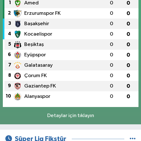
1
Amed
0
0
2
Erzurumspor FK
0
0
3
Başakşehir
0
0
4
Kocaelispor
0
0
5
Beşiktaş
0
0
6
Eyüpspor
0
0
7
Galatasaray
0
0
8
Çorum FK
0
0
9
Gaziantep FK
0
0
10
Alanyaspor
0
0
Detaylar için tıklayın
Süper Lig Fikstür