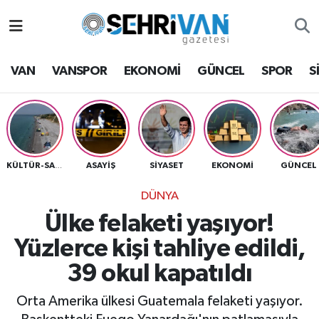
Van Nöbetçi Eczaneler
VAN
VANSPOR
EKONOMİ
GÜNCEL
SPOR
S
Van Hava Durumu
VAN Namaz Vakitleri
Van Trafik Yoğunluk Haritası
ASAYİŞ
SİYASET
EKONOMİ
GÜNCEL
KÜLTÜR-SANAT
DÜNYA
Süper Lig Puan Durumu ve Fikstür
Ülke felaketi yaşıyor!
Tüm Manşetler
Yüzlerce kişi tahliye edildi,
39 okul kapatıldı
Son Dakika Haberleri
Orta Amerika ülkesi Guatemala felaketi yaşıyor.
Haber Arşivi