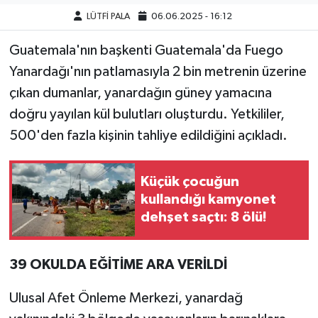
LÜTFİ PALA
06.06.2025 - 16:12
Guatemala'nın başkenti Guatemala'da Fuego
Yanardağı'nın patlamasıyla 2 bin metrenin üzerine
çıkan dumanlar, yanardağın güney yamacına
doğru yayılan kül bulutları oluşturdu. Yetkililer,
500'den fazla kişinin tahliye edildiğini açıkladı.
Küçük çocuğun
kullandığı kamyonet
dehşet saçtı: 8 ölü!
39 OKULDA EĞİTİME ARA VERİLDİ
Ulusal Afet Önleme Merkezi, yanardağ