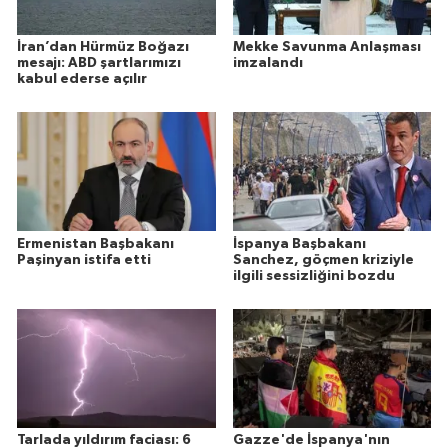
İran’dan Hürmüz Boğazı
Mekke Savunma Anlaşması
mesajı: ABD şartlarımızı
imzalandı
kabul ederse açılır
Ermenistan Başbakanı
İspanya Başbakanı
Paşinyan istifa etti
Sanchez, göçmen kriziyle
ilgili sessizliğini bozdu
Tarlada yıldırım faciası: 6
Gazze'de İspanya'nın