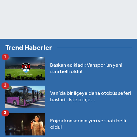
Trend Haberler
1
Başkan açıkladı: Vanspor’un yeni
ismi belli oldu!
2
Van’da bir ilçeye daha otobüs seferi
başladı: İşte o ilçe…
3
Rojda konserinin yeri ve saati belli
oldu!