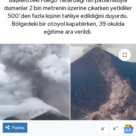
Başkentteki Fuego Yanardağı'nın patlamasıyla
dumanlar 2 bin metrenin üzerine çıkarken yetkililer
500'den fazla kişinin tahliye edildiğini duyurdu.
Bölgedeki bir otoyol kapatılırken, 39 okulda
eğitime ara verildi.
Paylaş
-
+
A
A