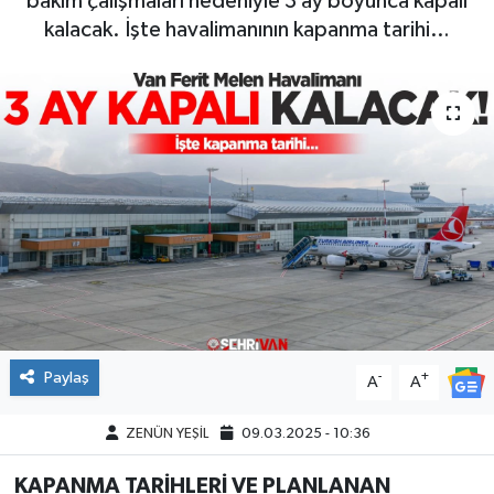
bakım çalışmaları nedeniyle 3 ay boyunca kapalı
kalacak. İşte havalimanının kapanma tarihi…
Paylaş
-
+
A
A
ZENÜN YEŞİL
09.03.2025 - 10:36
KAPANMA TARİHLERİ VE PLANLANAN