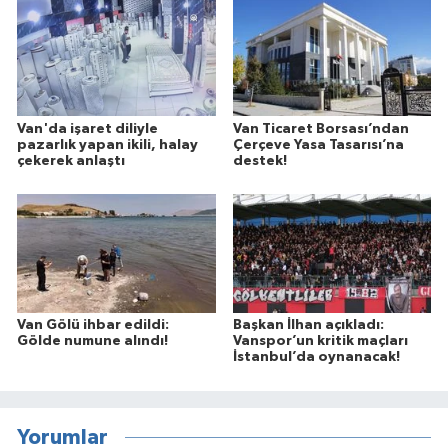
Van'da işaret diliyle
Van Ticaret Borsası’ndan
pazarlık yapan ikili, halay
Çerçeve Yasa Tasarısı’na
çekerek anlaştı
destek!
Van Gölü ihbar edildi:
Başkan İlhan açıkladı:
Gölde numune alındı!
Vanspor’un kritik maçları
İstanbul’da oynanacak!
Yorumlar