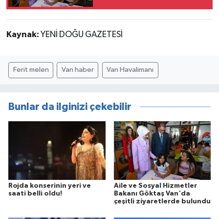
ziyaretlerde bulundu
Kaynak:
YENİ DOĞU GAZETESİ
Ferit melen
Van haber
Van Havalimanı
Bunlar da ilginizi çekebilir
Rojda konserinin yeri ve
Aile ve Sosyal Hizmetler
saati belli oldu!
Bakanı Göktaş Van'da
çeşitli ziyaretlerde bulundu