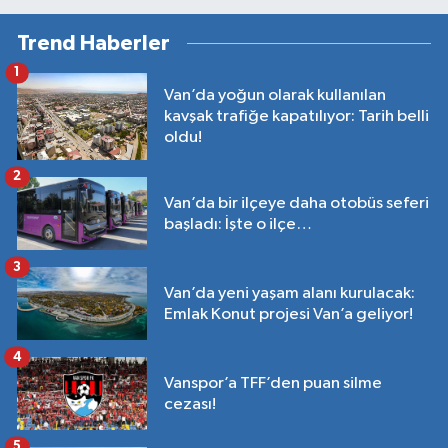
Trend Haberler
1
Van’da yoğun olarak kullanılan
kavşak trafiğe kapatılıyor: Tarih belli
oldu!
2
Van’da bir ilçeye daha otobüs seferi
başladı: İşte o ilçe…
3
Van’da yeni yaşam alanı kurulacak:
Emlak Konut projesi Van’a geliyor!
4
Vanspor’a TFF’den puan silme
cezası!
5