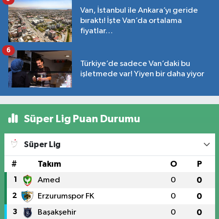
Van, İstanbul ile Ankara’yı geride
bıraktı! İşte Van’da ortalama
fiyatlar…
6
Türkiye’de sadece Van’daki bu
işletmede var! Yiyen bir daha yiyor
Süper Lig Puan Durumu
Süper Lig
#
Takım
O
P
1
Amed
0
0
2
Erzurumspor FK
0
0
3
Başakşehir
0
0