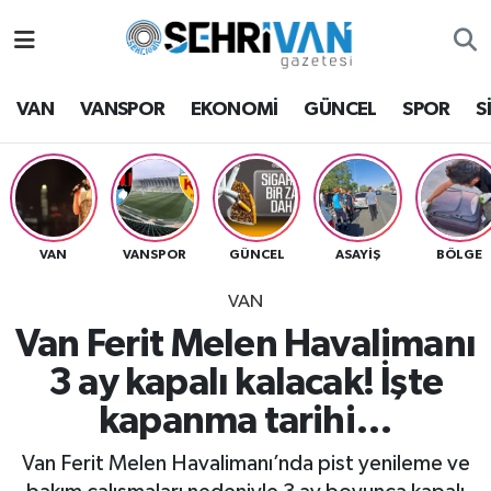
Van Nöbetçi Eczaneler
VAN
VANSPOR
EKONOMİ
GÜNCEL
SPOR
S
Van Hava Durumu
VAN Namaz Vakitleri
Van Trafik Yoğunluk Haritası
VAN
VANSPOR
GÜNCEL
ASAYİŞ
BÖLGE
VAN
Süper Lig Puan Durumu ve Fikstür
Van Ferit Melen Havalimanı
Tüm Manşetler
3 ay kapalı kalacak! İşte
kapanma tarihi…
Son Dakika Haberleri
Van Ferit Melen Havalimanı’nda pist yenileme ve
Haber Arşivi