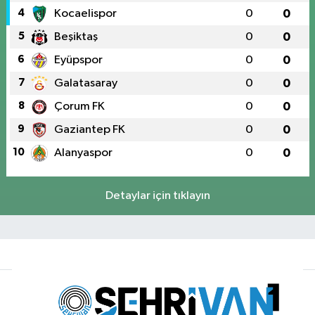
4
Kocaelispor
0
0
5
Beşiktaş
0
0
6
Eyüpspor
0
0
7
Galatasaray
0
0
8
Çorum FK
0
0
9
Gaziantep FK
0
0
10
Alanyaspor
0
0
Detaylar için tıklayın