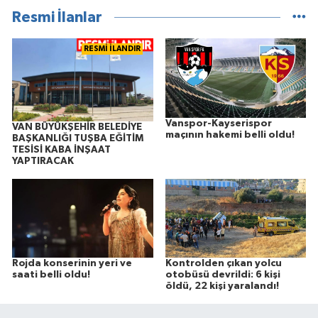
Resmi İlanlar
RESMİ İLANDIR
Vanspor-Kayserispor
VAN BÜYÜKŞEHİR BELEDİYE
maçının hakemi belli oldu!
BAŞKANLIĞI TUŞBA EĞİTİM
TESİSİ KABA İNŞAAT
YAPTIRACAK
Rojda konserinin yeri ve
Kontrolden çıkan yolcu
saati belli oldu!
otobüsü devrildi: 6 kişi
öldü, 22 kişi yaralandı!