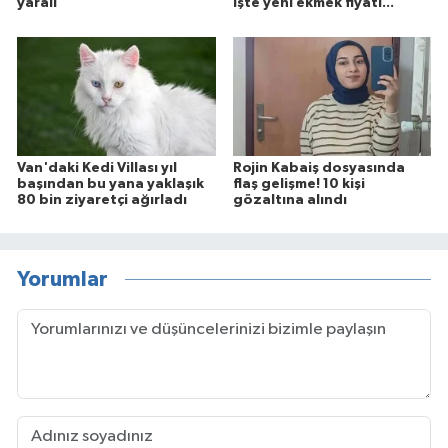
yaralı
İşte yeni ekmek fiyatı...
Van'daki Kedi Villası yıl
Rojin Kabaiş dosyasında
başından bu yana yaklaşık
flaş gelişme! 10 kişi
80 bin ziyaretçi ağırladı
gözaltına alındı
Yorumlar