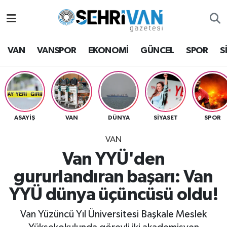
Van Nöbetçi Eczaneler
VAN
VANSPOR
EKONOMİ
GÜNCEL
SPOR
S
Van Hava Durumu
VAN Namaz Vakitleri
Van Trafik Yoğunluk Haritası
ASAYİŞ
VAN
DÜNYA
SİYASET
SPOR
VAN
Süper Lig Puan Durumu ve Fikstür
Van YYÜ'den
Tüm Manşetler
gururlandıran başarı: Van
YYÜ dünya üçüncüsü oldu!
Son Dakika Haberleri
Van Yüzüncü Yıl Üniversitesi Başkale Meslek
Haber Arşivi