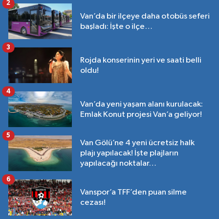
2
Van’da bir ilçeye daha otobüs seferi
başladı: İşte o ilçe…
3
Rojda konserinin yeri ve saati belli
oldu!
4
Van’da yeni yaşam alanı kurulacak:
Emlak Konut projesi Van’a geliyor!
5
Van Gölü’ne 4 yeni ücretsiz halk
plajı yapılacak! İşte plajların
yapılacağı noktalar…
6
Vanspor’a TFF’den puan silme
cezası!