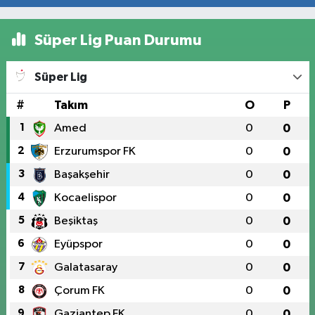
Süper Lig Puan Durumu
Süper Lig
#
Takım
O
P
1
Amed
0
0
2
Erzurumspor FK
0
0
3
Başakşehir
0
0
4
Kocaelispor
0
0
5
Beşiktaş
0
0
6
Eyüpspor
0
0
7
Galatasaray
0
0
8
Çorum FK
0
0
9
Gaziantep FK
0
0