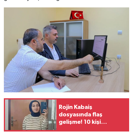
Rojin Kabaiş
dosyasında flaş
gelişme! 10 kişi
gözaltına alındı