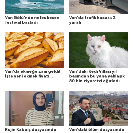
Van Gölü’nde nefes kesen
Van’da trafik kazası: 2
festival başladı
yaralı
Van’da ekmeğe zam geldi!
Van'daki Kedi Villası yıl
İşte yeni ekmek fiyatı...
başından bu yana yaklaşık
80 bin ziyaretçi ağırladı
Rojin Kabaiş dosyasında
Van’daki ölüm dosyasında