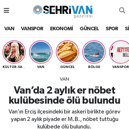
Van Nöbetçi Eczaneler
VAN
VANSPOR
EKONOMİ
GÜNCEL
SPOR
S
Van Hava Durumu
VAN Namaz Vakitleri
Van Trafik Yoğunluk Haritası
VAN
GÜNCEL
BÖLGE
VANSPO
KÜLTÜR-SANAT
VAN
Süper Lig Puan Durumu ve Fikstür
Van’da 2 aylık er nöbet
Tüm Manşetler
kulübesinde ölü bulundu
Son Dakika Haberleri
Van'ın Erciş ilçesindeki bir askeri birlikte görev
yapan 2 aylık piyade er M.B., nöbet tuttuğu
Haber Arşivi
kulübede ölü bulundu.