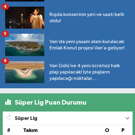
4
Rojda konserinin yeri ve saati belli
oldu!
5
Van’da yeni yaşam alanı kurulacak:
Emlak Konut projesi Van’a geliyor!
6
Van Gölü’ne 4 yeni ücretsiz halk
plajı yapılacak! İşte plajların
yapılacağı noktalar…
Süper Lig Puan Durumu
Süper Lig
#
Takım
O
P