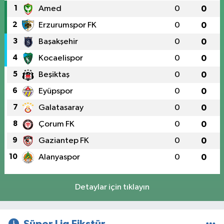
1
Amed
0
0
2
Erzurumspor FK
0
0
3
Başakşehir
0
0
4
Kocaelispor
0
0
5
Beşiktaş
0
0
6
Eyüpspor
0
0
7
Galatasaray
0
0
8
Çorum FK
0
0
9
Gaziantep FK
0
0
10
Alanyaspor
0
0
Detaylar için tıklayın