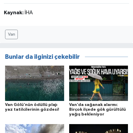
Kaynak:
İHA
Van
Bunlar da ilginizi çekebilir
Van Gölü’nün ödüllü plajı
Van’da sağanak alarmı:
yaz tatilcilerinin gözdesi!
Birçok ilçede gök gürültülü
yağış bekleniyor