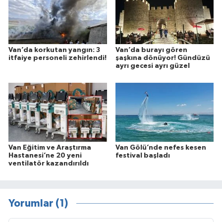
Van’da korkutan yangın: 3
Van’da burayı gören
itfaiye personeli zehirlendi!
şaşkına dönüyor! Gündüzü
ayrı gecesi ayrı güzel
Van Eğitim ve Araştırma
Van Gölü’nde nefes kesen
Hastanesi’ne 20 yeni
festival başladı
ventilatör kazandırıldı
Yorumlar (1)