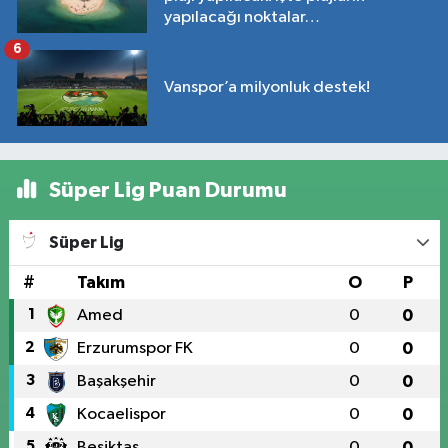
yapılacağı noktalar…
6
Vanspor’a milyonluk destek!
Süper Lig Puan Durumu
Süper Lig
#
Takım
O
P
1
Amed
0
0
2
Erzurumspor FK
0
0
3
Başakşehir
0
0
4
Kocaelispor
0
0
5
Beşiktaş
0
0