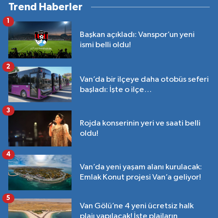
Trend Haberler
1
Başkan açıkladı: Vanspor’un yeni
ismi belli oldu!
2
Van’da bir ilçeye daha otobüs seferi
başladı: İşte o ilçe…
3
Rojda konserinin yeri ve saati belli
oldu!
4
Van’da yeni yaşam alanı kurulacak:
Emlak Konut projesi Van’a geliyor!
5
Van Gölü’ne 4 yeni ücretsiz halk
plajı yapılacak! İşte plajların