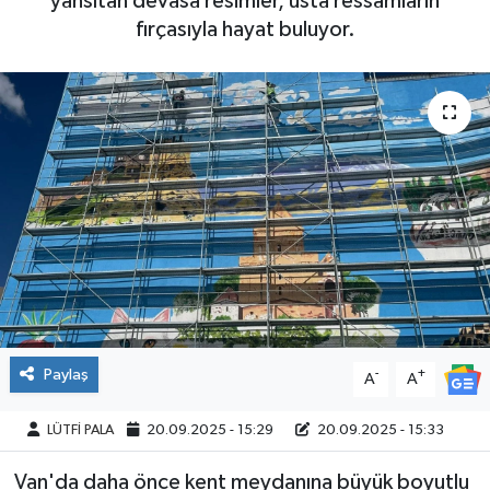
yansıtan devasa resimler, usta ressamların
fırçasıyla hayat buluyor.
Paylaş
-
+
A
A
LÜTFİ PALA
20.09.2025 - 15:29
20.09.2025 - 15:33
Van'da daha önce kent meydanına büyük boyutlu