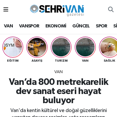
Van Nöbetçi Eczaneler
VAN
VANSPOR
EKONOMİ
GÜNCEL
SPOR
S
Van Hava Durumu
VAN Namaz Vakitleri
Van Trafik Yoğunluk Haritası
EĞİTİM
ASAYİŞ
TURİZM
VAN
SAĞLIK
VAN
Süper Lig Puan Durumu ve Fikstür
Van’da 800 metrekarelik
Tüm Manşetler
dev sanat eseri hayat
buluyor
Son Dakika Haberleri
Van'da kentin kültürel ve doğal güzelliklerini
Haber Arşivi