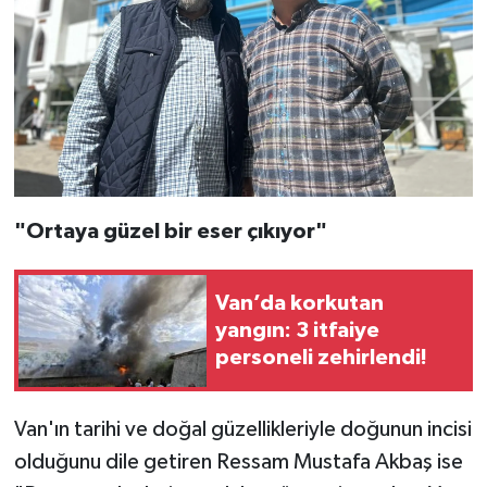
"Ortaya güzel bir eser çıkıyor"
Van’da korkutan
yangın: 3 itfaiye
personeli zehirlendi!
Van'ın tarihi ve doğal güzellikleriyle doğunun incisi
olduğunu dile getiren Ressam Mustafa Akbaş ise