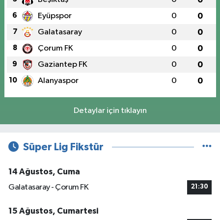
6
Eyüpspor
0
0
7
Galatasaray
0
0
8
Çorum FK
0
0
9
Gaziantep FK
0
0
10
Alanyaspor
0
0
Detaylar için tıklayın
Süper Lig Fikstür
14 Ağustos, Cuma
Galatasaray - Çorum FK
21:30
15 Ağustos, Cumartesi