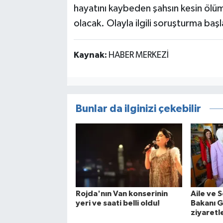
hayatını kaybeden şahsın kesin ölü
olacak. Olayla ilgili soruşturma başla
Kaynak:
HABER MERKEZİ
Bunlar da ilginizi çekebilir
Rojda'nın Van konserinin
Aile ve 
yeri ve saati belli oldu!
Bakanı G
ziyaretl