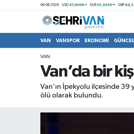
47,6006
55,0250
64,
06-08-2026
USD
EUR
GBP
Van Nöbetçi Eczaneler
Van Hava Durumu
VAN
VANSPOR
EKONOMİ
GÜNCE
VAN Namaz Vakitleri
VAN
Van’da bir ki
Van Trafik Yoğunluk Haritası
Süper Lig Puan Durumu ve Fikstür
Van’ın İpekyolu ilçesinde 39
ölü olarak bulundu.
Tüm Manşetler
Son Dakika Haberleri
Haber Arşivi