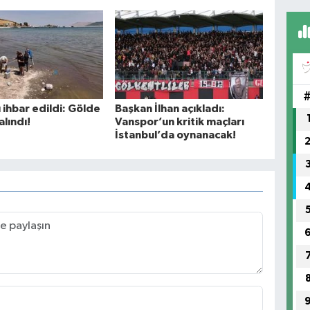
 ihbar edildi: Gölde
Başkan İlhan açıkladı:
lındı!
Vanspor’un kritik maçları
İstanbul’da oynanacak!