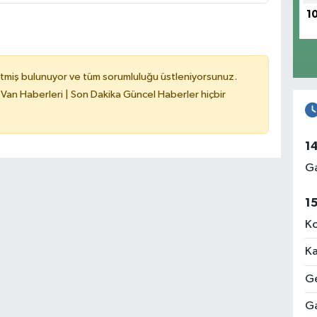
1
tmiş bulunuyor ve tüm sorumluluğu üstleniyorsunuz.
 Van Haberleri | Son Dakika Güncel Haberler hiçbir
1
Ga
1
Ko
Ka
Ge
Ga