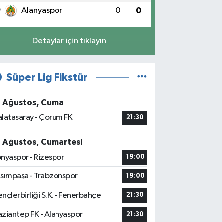
0
Alanyaspor
0
0
Detaylar için tıklayın
Süper Lig Fikstür
4 Ağustos, Cuma
latasaray - Çorum FK
21:30
5 Ağustos, Cumartesi
nyaspor - Rizespor
19:00
sımpaşa - Trabzonspor
19:00
nçlerbirliği S.K. - Fenerbahçe
21:30
ziantep FK - Alanyaspor
21:30