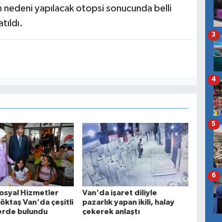
m nedeni yapılacak otopsi sonucunda belli
tıldı.
3
4
5
6
Sosyal Hizmetler
Van'da işaret diliyle
öktaş Van'da çeşitli
pazarlık yapan ikili, halay
erde bulundu
çekerek anlaştı