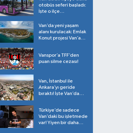
otobüs seferi başladı:
İşte o ilçe…
Van’da yeni yaşam
alanı kurulacak: Emlak
Konut projesi Van’a
geliyor!
Vanspor’a TFF’den
puan silme cezası!
Van, İstanbul ile
Ankara’yı geride
bıraktı! İşte Van’da
ortalama fiyatlar…
Türkiye’de sadece
Van’daki bu işletmede
var! Yiyen bir daha
yiyor