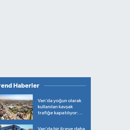
rend Haberler
Van’da yoğun olarak
kullanılan kavşak
trafiğe kapatılıyor:
Tarih belli oldu!
Van’da bir ilçeye daha