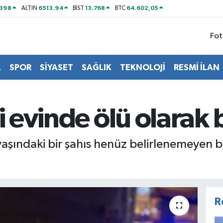
2398
6513.94
13.768
64.602,05
ALTIN
BİST
BTC
Fot
L
SPOR
SİYASET
SAĞLIK
TEKNOLOJİ
RESMİ İLAN
şi evinde ölü olarak
 yaşındaki bir şahıs henüz belirlenemeyen 
R