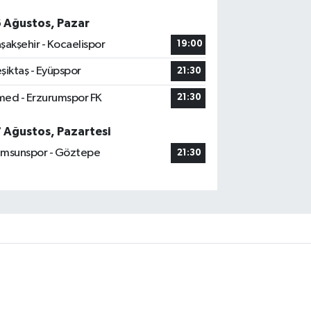
6 Ağustos, Pazar
şakşehir - Kocaelispor
19:00
şiktaş - Eyüpspor
21:30
ed - Erzurumspor FK
21:30
7 Ağustos, Pazartesi
msunspor - Göztepe
21:30