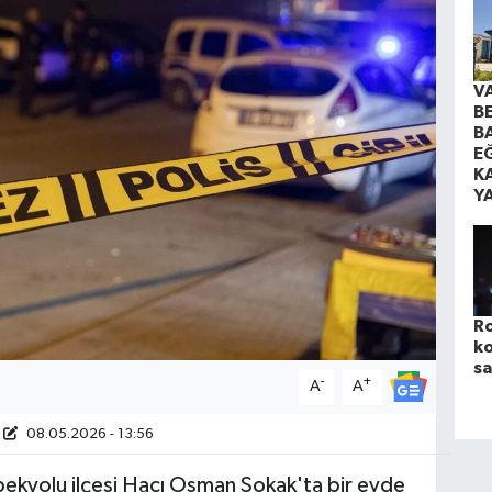
V
B
B
EĞ
K
Y
Ro
ko
sa
-
+
A
A
08.05.2026 - 13:56
 İpekyolu ilçesi Hacı Osman Sokak'ta bir evde