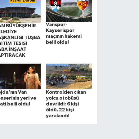
RESMİ İLANDIR
Vanspor-
AN BÜYÜKŞEHİR
Kayserispor
ELEDİYE
maçının hakemi
AŞKANLIĞI TUŞBA
belli oldu!
İTİM TESİSİ
ABA İNŞAAT
APTIRACAK
jda'nın Van
Kontrolden çıkan
nserinin yeri ve
yolcu otobüsü
ati belli oldu!
devrildi: 6 kişi
öldü, 22 kişi
yaralandı!