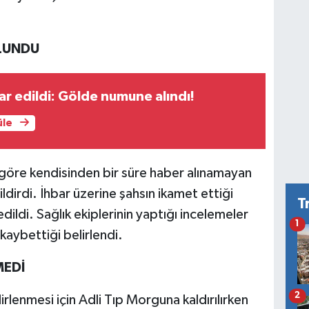
ULUNDU
ar edildi: Gölde numune alındı!
üle
 göre kendisinden bir süre haber alınamayan
ildirdi. İhbar üzerine şahsın ikamet ettiği
T
edildi. Sağlık ekiplerinin yaptığı incelemeler
1
kaybettiği belirlendi.
MEDİ
2
rlenmesi için Adli Tıp Morguna kaldırılırken