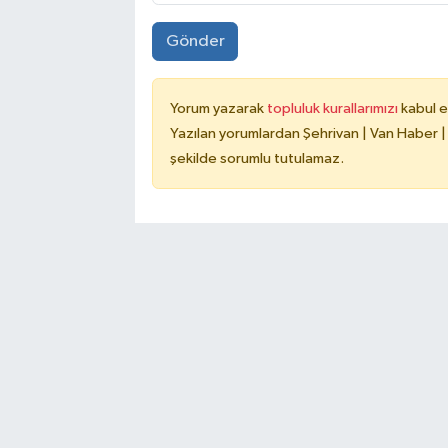
Gönder
Yorum yazarak
topluluk kurallarımızı
kabul e
Yazılan yorumlardan Şehrivan | Van Haber |
şekilde sorumlu tutulamaz.