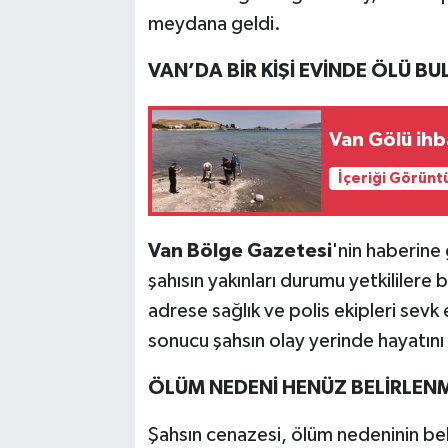
meydana geldi.
VAN’DA BİR KİŞİ EVİNDE ÖLÜ B
Van Gölü ihb
İçeriği Görünt
Van Bölge Gazetesi
'nin haberine
şahısın yakınları durumu yetkililere b
adrese sağlık ve polis ekipleri sevk 
sonucu şahsın olay yerinde hayatını 
ÖLÜM NEDENİ HENÜZ BELİRLEN
Şahsın cenazesi, ölüm nedeninin beli