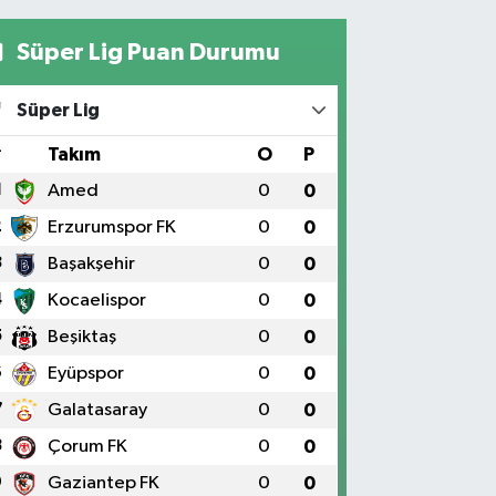
Süper Lig Puan Durumu
Süper Lig
#
Takım
O
P
1
Amed
0
0
2
Erzurumspor FK
0
0
3
Başakşehir
0
0
4
Kocaelispor
0
0
5
Beşiktaş
0
0
6
Eyüpspor
0
0
7
Galatasaray
0
0
8
Çorum FK
0
0
9
Gaziantep FK
0
0