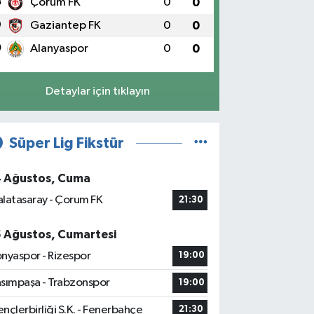
8
Çorum FK
0
0
9
Gaziantep FK
0
0
0
Alanyaspor
0
0
Detaylar için tıklayın
Süper Lig Fikstür
4 Ağustos, Cuma
latasaray - Çorum FK
21:30
5 Ağustos, Cumartesi
nyaspor - Rizespor
19:00
sımpaşa - Trabzonspor
19:00
nçlerbirliği S.K. - Fenerbahçe
21:30