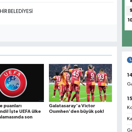
HİR BELEDİYESİ
1
1
Ga
1
e puanları
Galatasaray'a Victor
Ko
ndi! İşte UEFA ülke
Osımhen'den büyük şok!
alamasında son
Ka
Ge