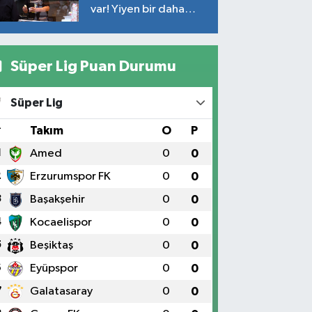
var! Yiyen bir daha
yiyor
Süper Lig Puan Durumu
Süper Lig
#
Takım
O
P
1
Amed
0
0
2
Erzurumspor FK
0
0
3
Başakşehir
0
0
4
Kocaelispor
0
0
5
Beşiktaş
0
0
6
Eyüpspor
0
0
7
Galatasaray
0
0