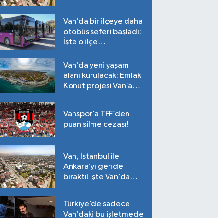
Tarih belli oldu!
Van’da bir ilçeye daha
otobüs seferi başladı:
İşte o ilçe…
Van’da yeni yaşam
alanı kurulacak: Emlak
Konut projesi Van’a
geliyor!
Vanspor’a TFF’den
puan silme cezası!
Van, İstanbul ile
Ankara’yı geride
bıraktı! İşte Van’da
ortalama fiyatlar…
Türkiye’de sadece
Van’daki bu işletmede