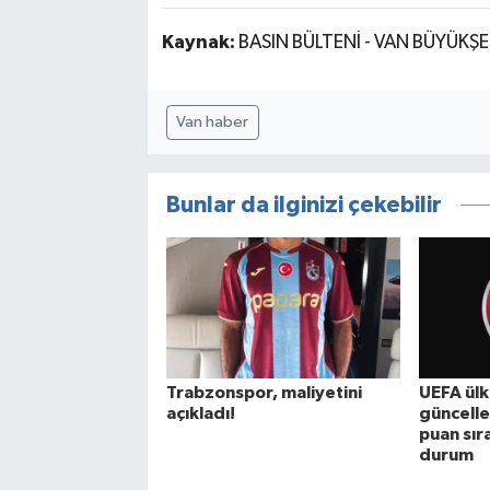
Kaynak:
BASIN BÜLTENİ - VAN BÜYÜKŞE
Van haber
Bunlar da ilginizi çekebilir
Trabzonspor, maliyetini
UEFA ülk
açıkladı!
güncelle
puan sır
durum