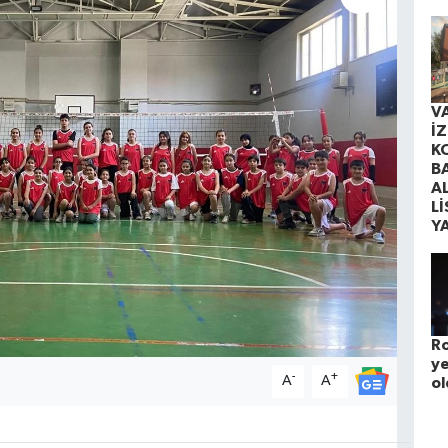
V
İ
K
B
A
Lİ
Y
Ro
ye
-
+
A
A
ol