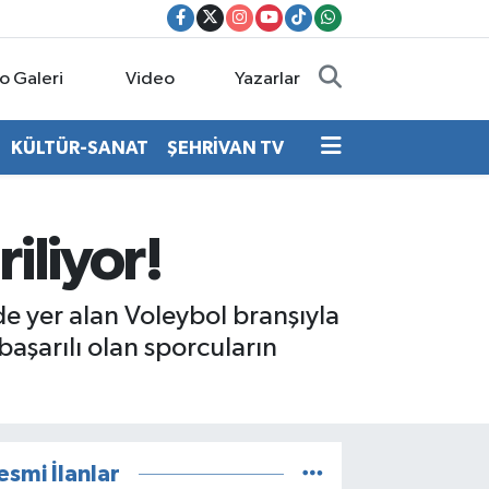
o Galeri
Video
Yazarlar
KÜLTÜR-SANAT
ŞEHRİVAN TV
riliyor!
e yer alan Voleybol branşıyla
aşarılı olan sporcuların
esmi İlanlar