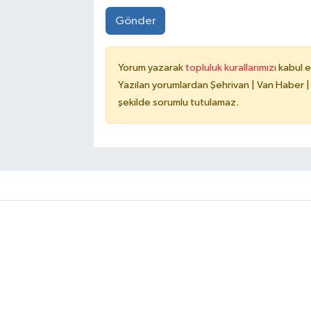
Gönder
Yorum yazarak
topluluk kurallarımızı
kabul e
Yazılan yorumlardan Şehrivan | Van Haber |
şekilde sorumlu tutulamaz.