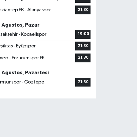
ziantep FK - Alanyaspor
21:30
6 Ağustos, Pazar
şakşehir - Kocaelispor
19:00
şiktaş - Eyüpspor
21:30
ed - Erzurumspor FK
21:30
7 Ağustos, Pazartesi
msunspor - Göztepe
21:30