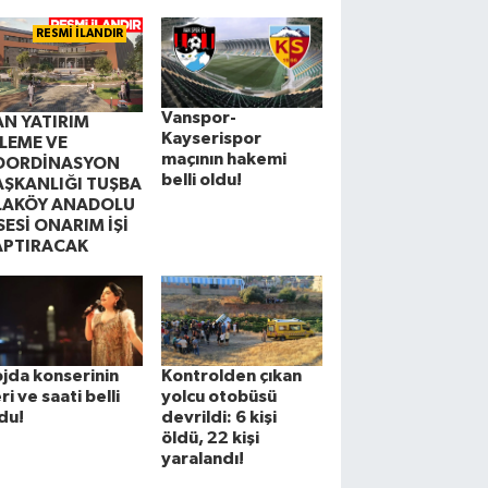
RESMİ İLANDIR
Vanspor-
AN YATIRIM
Kayserispor
ZLEME VE
maçının hakemi
OORDİNASYON
belli oldu!
AŞKANLIĞI TUŞBA
LAKÖY ANADOLU
SESİ ONARIM İŞİ
APTIRACAK
jda konserinin
Kontrolden çıkan
ri ve saati belli
yolcu otobüsü
du!
devrildi: 6 kişi
öldü, 22 kişi
yaralandı!