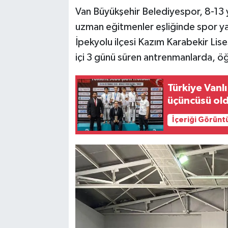
Van Büyükşehir Belediyespor, 8-13 y
uzman eğitmenler eşliğinde spor y
İpekyolu ilçesi Kazım Karabekir Lis
içi 3 günü süren antrenmanlarda, öğ
Türkiye Vanl
üçüncüsü old
İçeriği Görünt