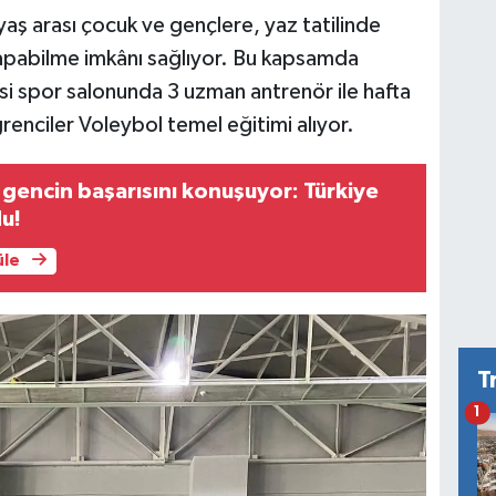
aş arası çocuk ve gençlere, yaz tatilinde
apabilme imkânı sağlıyor. Bu kapsamda
esi spor salonunda 3 uzman antrenör ile hafta
renciler Voleybol temel eğitimi alıyor.
ı gencin başarısını konuşuyor: Türkiye
u!
üle
T
1