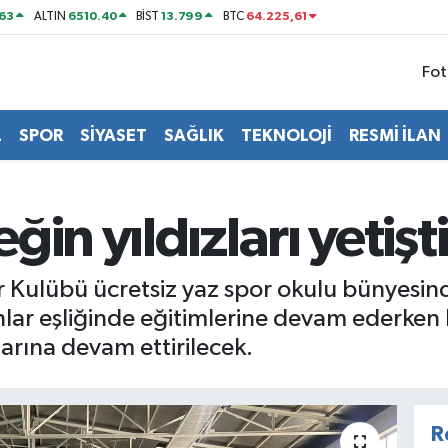
63
6510.40
13.799
64.225,61
ALTIN
BİST
BTC
Fot
L
SPOR
SİYASET
SAĞLIK
TEKNOLOJİ
RESMİ İLAN
in yıldızları yetişti
 Kulübü ücretsiz yaz spor okulu bünyesind
nlar eşliğinde eğitimlerine devam ederken b
tlarına devam ettirilecek.
R