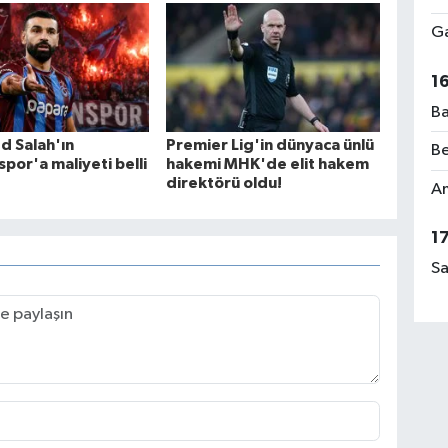
Ga
1
Ba
 Salah'ın
Premier Lig'in dünyaca ünlü
Be
por'a maliyeti belli
hakemi MHK'de elit hakem
direktörü oldu!
Am
1
Sa