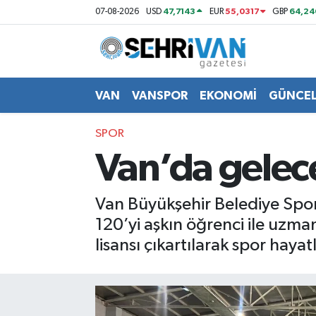
47,7143
55,0317
64,24
07-08-2026
USD
EUR
GBP
Van Nöbetçi Eczaneler
Van Hava Durumu
VAN
VANSPOR
EKONOMİ
GÜNCE
VAN Namaz Vakitleri
SPOR
Van’da geleceğ
Van Trafik Yoğunluk Haritası
Süper Lig Puan Durumu ve Fikstür
Van Büyükşehir Belediye Spor
120’yi aşkın öğrenci ile uzma
Tüm Manşetler
lisansı çıkartılarak spor haya
Son Dakika Haberleri
Haber Arşivi