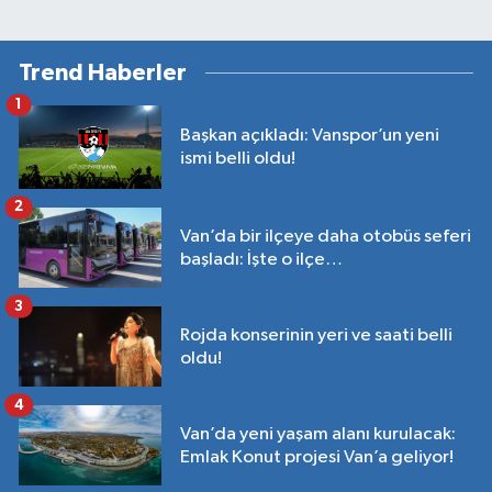
Trend Haberler
1
Başkan açıkladı: Vanspor’un yeni
ismi belli oldu!
2
Van’da bir ilçeye daha otobüs seferi
başladı: İşte o ilçe…
3
Rojda konserinin yeri ve saati belli
oldu!
4
Van’da yeni yaşam alanı kurulacak:
Emlak Konut projesi Van’a geliyor!