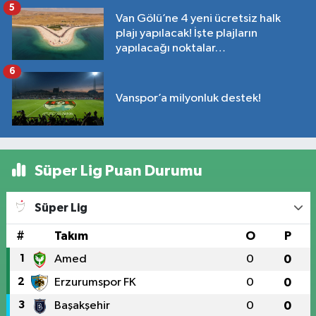
5
Van Gölü’ne 4 yeni ücretsiz halk
plajı yapılacak! İşte plajların
yapılacağı noktalar…
6
Vanspor’a milyonluk destek!
Süper Lig Puan Durumu
Süper Lig
#
Takım
O
P
1
Amed
0
0
2
Erzurumspor FK
0
0
3
Başakşehir
0
0