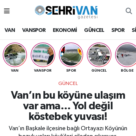
Van Nöbetçi Eczaneler
VAN
VANSPOR
EKONOMİ
GÜNCEL
SPOR
S
Van Hava Durumu
VAN Namaz Vakitleri
Van Trafik Yoğunluk Haritası
VAN
VANSPOR
SPOR
GÜNCEL
BÖLGE
GÜNCEL
Süper Lig Puan Durumu ve Fikstür
Van’ın bu köyüne ulaşım
Tüm Manşetler
var ama… Yol değil
köstebek yuvası!
Son Dakika Haberleri
Van’ın Başkale ilçesine bağlı Ortayazı Köyünün
Haber Arşivi