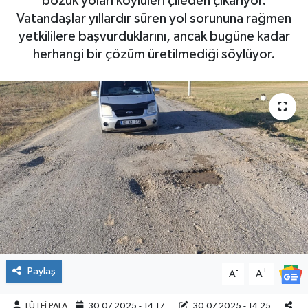
bozuk yoları köylüleri çileden çıkarıyor.
Vatandaşlar yıllardır süren yol sorununa rağmen
yetkililere başvurduklarını, ancak bugüne kadar
herhangi bir çözüm üretilmediği söylüyor.
Paylaş
-
+
A
A
LÜTFİ PALA
30.07.2025 - 14:17
30.07.2025 - 14:25