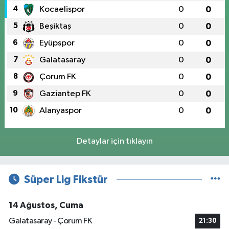
4
Kocaelispor
0
0
5
Beşiktaş
0
0
6
Eyüpspor
0
0
7
Galatasaray
0
0
8
Çorum FK
0
0
9
Gaziantep FK
0
0
10
Alanyaspor
0
0
Detaylar için tıklayın
Süper Lig Fikstür
14 Ağustos, Cuma
Galatasaray - Çorum FK
21:30