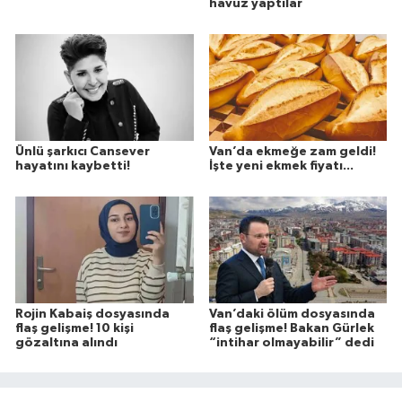
havuz yaptılar
Ünlü şarkıcı Cansever
Van’da ekmeğe zam geldi!
hayatını kaybetti!
İşte yeni ekmek fiyatı...
Rojin Kabaiş dosyasında
Van’daki ölüm dosyasında
flaş gelişme! 10 kişi
flaş gelişme! Bakan Gürlek
gözaltına alındı
“intihar olmayabilir” dedi