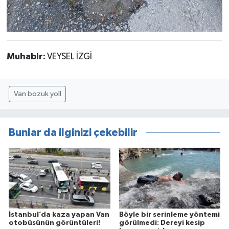
Muhabir:
VEYSEL İZGİ
Van bozuk yoll
Bunlar da ilginizi çekebilir
İstanbul’da kaza yapan Van
Böyle bir serinleme yöntemi
otobüsünün görüntüleri!
görülmedi: Dereyi kesip