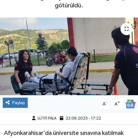
götürüldü.
Paylaş
-
+
A
A
LÜTFİ PALA
22.06.2025 - 17:22
Afyonkarahisar’da üniversite sınavına katılmak