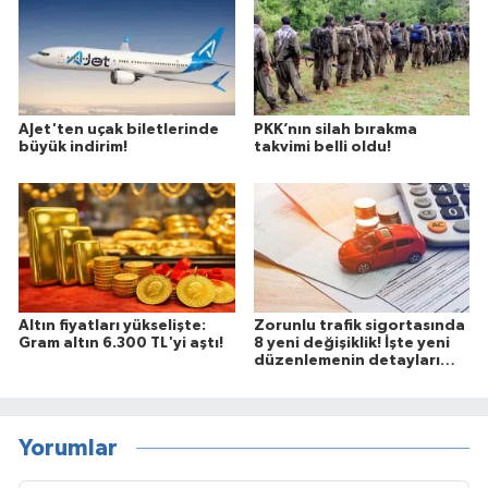
AJet'ten uçak biletlerinde
PKK’nın silah bırakma
büyük indirim!
takvimi belli oldu!
Altın fiyatları yükselişte:
Zorunlu trafik sigortasında
Gram altın 6.300 TL'yi aştı!
8 yeni değişiklik! İşte yeni
düzenlemenin detayları…
Yorumlar