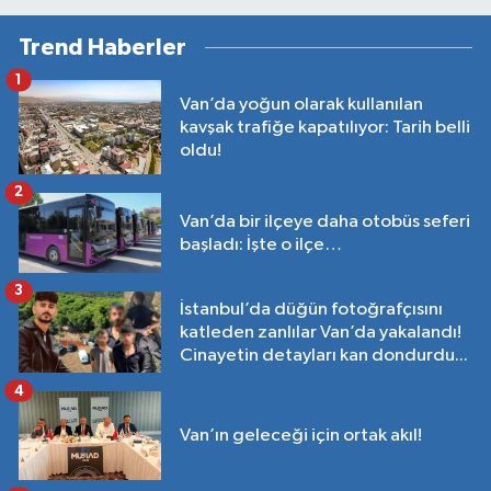
Trend Haberler
1
Van’da yoğun olarak kullanılan
kavşak trafiğe kapatılıyor: Tarih belli
oldu!
2
Van’da bir ilçeye daha otobüs seferi
başladı: İşte o ilçe…
3
İstanbul’da düğün fotoğrafçısını
katleden zanlılar Van’da yakalandı!
Cinayetin detayları kan dondurdu...
4
Van’ın geleceği için ortak akıl!