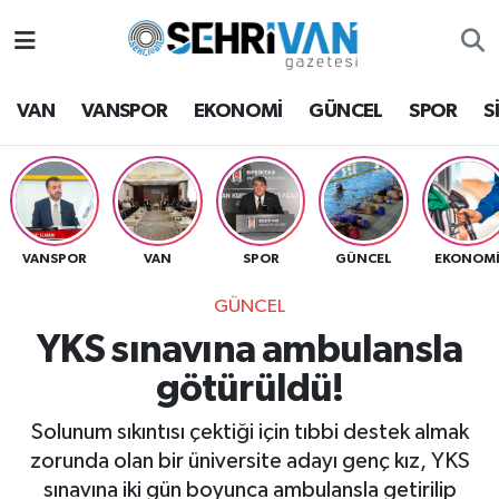
Van Nöbetçi Eczaneler
VAN
VANSPOR
EKONOMİ
GÜNCEL
SPOR
S
Van Hava Durumu
VAN Namaz Vakitleri
Van Trafik Yoğunluk Haritası
VANSPOR
VAN
SPOR
GÜNCEL
EKONOM
GÜNCEL
Süper Lig Puan Durumu ve Fikstür
YKS sınavına ambulansla
Tüm Manşetler
götürüldü!
Son Dakika Haberleri
Solunum sıkıntısı çektiği için tıbbi destek almak
zorunda olan bir üniversite adayı genç kız, YKS
Haber Arşivi
sınavına iki gün boyunca ambulansla getirilip