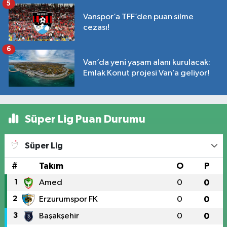
5
Vanspor’a TFF’den puan silme
cezası!
6
Van’da yeni yaşam alanı kurulacak:
Emlak Konut projesi Van’a geliyor!
Süper Lig Puan Durumu
Süper Lig
#
Takım
O
P
1
Amed
0
0
2
Erzurumspor FK
0
0
3
Başakşehir
0
0