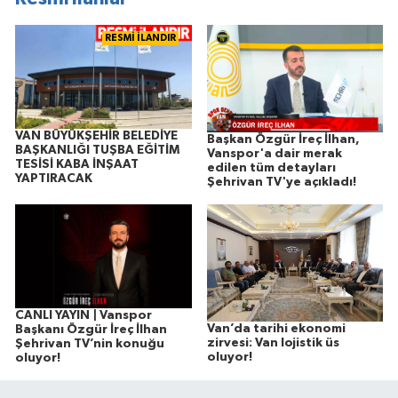
RESMİ İLANDIR
VAN BÜYÜKŞEHİR BELEDİYE
Başkan Özgür İreç İlhan,
BAŞKANLIĞI TUŞBA EĞİTİM
Vanspor'a dair merak
TESİSİ KABA İNŞAAT
edilen tüm detayları
YAPTIRACAK
Şehrivan TV'ye açıkladı!
CANLI YAYIN | Vanspor
Van’da tarihi ekonomi
Başkanı Özgür İreç İlhan
zirvesi: Van lojistik üs
Şehrivan TV’nin konuğu
oluyor!
oluyor!