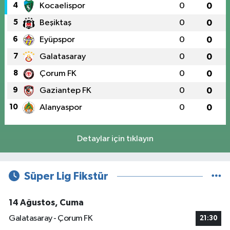
4
Kocaelispor
0
0
5
Beşiktaş
0
0
6
Eyüpspor
0
0
7
Galatasaray
0
0
8
Çorum FK
0
0
9
Gaziantep FK
0
0
10
Alanyaspor
0
0
Detaylar için tıklayın
Süper Lig Fikstür
14 Ağustos, Cuma
Galatasaray - Çorum FK
21:30