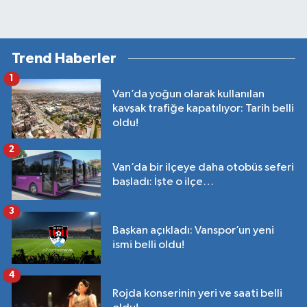
Trend Haberler
1
Van’da yoğun olarak kullanılan
kavşak trafiğe kapatılıyor: Tarih belli
oldu!
2
Van’da bir ilçeye daha otobüs seferi
başladı: İşte o ilçe…
3
Başkan açıkladı: Vanspor’un yeni
ismi belli oldu!
4
Rojda konserinin yeri ve saati belli