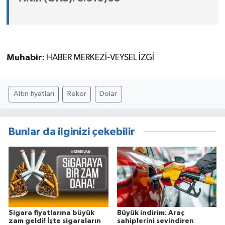
Muhabir:
HABER MERKEZİ-VEYSEL İZGİ
Altın fiyatları
Rekor
Dolar
Bunlar da ilginizi çekebilir
Sigara fiyatlarına büyük
Büyük indirim: Araç
zam geldi! İşte sigaraların
sahiplerini sevindiren