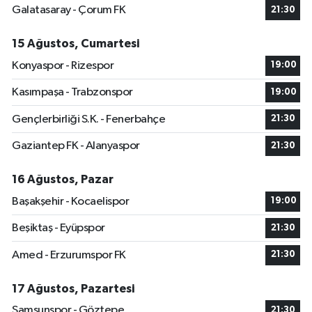
Galatasaray - Çorum FK
21:30
15 Ağustos, Cumartesi
Konyaspor - Rizespor
19:00
Kasımpaşa - Trabzonspor
19:00
Gençlerbirliği S.K. - Fenerbahçe
21:30
Gaziantep FK - Alanyaspor
21:30
16 Ağustos, Pazar
Başakşehir - Kocaelispor
19:00
Beşiktaş - Eyüpspor
21:30
Amed - Erzurumspor FK
21:30
17 Ağustos, Pazartesi
Samsunspor - Göztepe
21:30