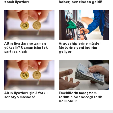
zamlı fiyatları
haber, benzinden geldi!
Altın fiyatları ne zaman
Araç sahiplerine müjde!
yükselir? Uzman isim tek
Motorine yeni indirim
şartı açıkladı
geliyor
Altın fiyatları için 3 farklı
Emeklilerin maaş zam
senaryo masada!
farkının ödeneceği tarih
belli oldu!