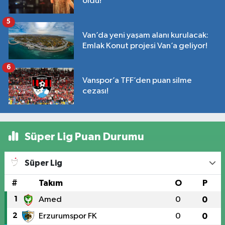
oldu!
5
Van’da yeni yaşam alanı kurulacak:
Emlak Konut projesi Van’a geliyor!
6
Vanspor’a TFF’den puan silme
cezası!
Süper Lig Puan Durumu
Süper Lig
#
Takım
O
P
1
Amed
0
0
2
Erzurumspor FK
0
0