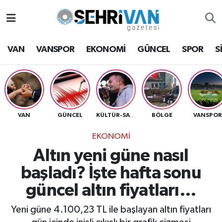
Van Nöbetçi Eczaneler
VAN
VANSPOR
EKONOMİ
GÜNCEL
SPOR
S
Van Hava Durumu
VAN Namaz Vakitleri
Van Trafik Yoğunluk Haritası
VAN
GÜNCEL
BÖLGE
VANSPO
KÜLTÜR-SANAT
EKONOMİ
Süper Lig Puan Durumu ve Fikstür
Altın yeni güne nasıl
Tüm Manşetler
başladı? İşte hafta sonu
güncel altın fiyatları…
Son Dakika Haberleri
Yeni güne 4.100,23 TL ile başlayan altın fiyatları
Haber Arşivi