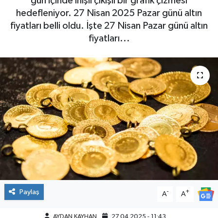
gün içinde inişli çıkışlı bir grafik çizmesi
hedefleniyor. 27 Nisan 2025 Pazar günü altın
fiyatları belli oldu. İşte 27 Nisan Pazar günü altın
fiyatları...
Paylaş
-
+
A
A
AYDAN KAYHAN
27.04.2025 - 11:43