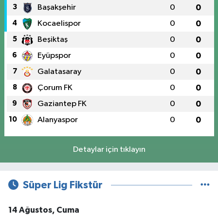
3
Başakşehir
0
0
4
Kocaelispor
0
0
5
Beşiktaş
0
0
6
Eyüpspor
0
0
7
Galatasaray
0
0
8
Çorum FK
0
0
9
Gaziantep FK
0
0
10
Alanyaspor
0
0
Detaylar için tıklayın
Süper Lig Fikstür
14 Ağustos, Cuma