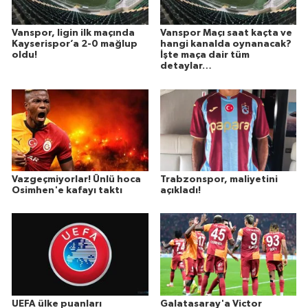
Vanspor, ligin ilk maçında
Vanspor Maçı saat kaçta ve
Kayserispor’a 2-0 mağlup
hangi kanalda oynanacak?
oldu!
İşte maça dair tüm
detaylar…
Vazgeçmiyorlar! Ünlü hoca
Trabzonspor, maliyetini
Osimhen'e kafayı taktı
açıkladı!
UEFA ülke puanları
Galatasaray'a Victor