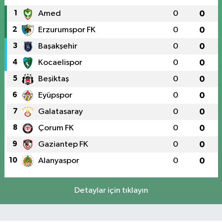
1
Amed
0
0
2
Erzurumspor FK
0
0
3
Başakşehir
0
0
4
Kocaelispor
0
0
5
Beşiktaş
0
0
6
Eyüpspor
0
0
7
Galatasaray
0
0
8
Çorum FK
0
0
9
Gaziantep FK
0
0
10
Alanyaspor
0
0
Detaylar için tıklayın