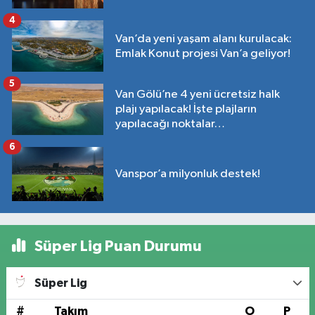
4
Van’da yeni yaşam alanı kurulacak:
Emlak Konut projesi Van’a geliyor!
5
Van Gölü’ne 4 yeni ücretsiz halk
plajı yapılacak! İşte plajların
yapılacağı noktalar…
6
Vanspor’a milyonluk destek!
Süper Lig Puan Durumu
Süper Lig
#
Takım
O
P