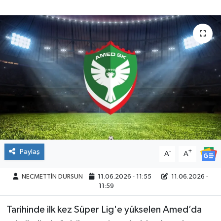
Paylaş
-
+
A
A
NECMETTİN DURSUN
11.06.2026 - 11:55
11.06.2026 -
11:59
Tarihinde ilk kez Süper Lig'e yükselen Amed’da