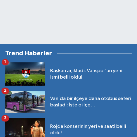
Trend Haberler
1
Başkan açıkladı: Vanspor’un yeni
ismi belli oldu!
2
Van’da bir ilçeye daha otobüs seferi
başladı: İşte o ilçe…
3
Rojda konserinin yeri ve saati belli
oldu!