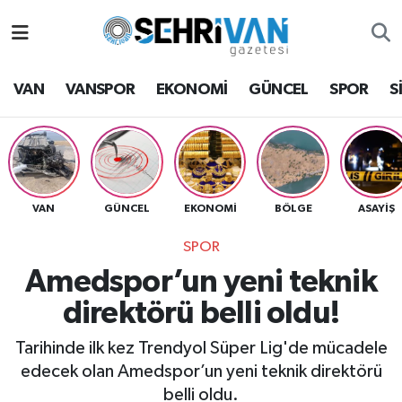
Van Nöbetçi Eczaneler
VAN
VANSPOR
EKONOMİ
GÜNCEL
SPOR
S
Van Hava Durumu
VAN Namaz Vakitleri
Van Trafik Yoğunluk Haritası
VAN
GÜNCEL
EKONOMİ
BÖLGE
ASAYİŞ
SPOR
Süper Lig Puan Durumu ve Fikstür
Amedspor’un yeni teknik
Tüm Manşetler
direktörü belli oldu!
Son Dakika Haberleri
Tarihinde ilk kez Trendyol Süper Lig'de mücadele
edecek olan Amedspor’un yeni teknik direktörü
Haber Arşivi
belli oldu.