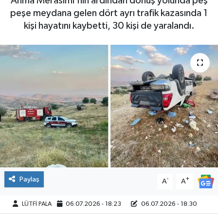
Anma Merasimi'nin ardından dönüş yolunda peş
peşe meydana gelen dört ayrı trafik kazasında 1
kişi hayatını kaybetti, 30 kişi de yaralandı.
Paylaş
-
+
A
A
LÜTFİ PALA
06.07.2026 - 18:23
06.07.2026 - 18:30