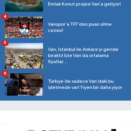
Emlak Konut projesi Van’a geliyor!
4
Vanspor’a TFF’den puan silme
cezası!
5
Van, İstanbul ile Ankara’yı geride
bıraktı! İşte Van’da ortalama
fiyatlar…
6
Türkiye’de sadece Van’daki bu
işletmede var! Yiyen bir daha yiyor