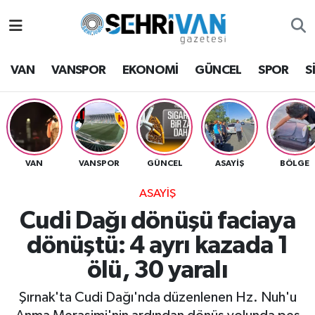
Van Nöbetçi Eczaneler
VAN
VANSPOR
EKONOMİ
GÜNCEL
SPOR
S
Van Hava Durumu
VAN Namaz Vakitleri
Van Trafik Yoğunluk Haritası
VAN
VANSPOR
GÜNCEL
ASAYİŞ
BÖLGE
ASAYİŞ
Süper Lig Puan Durumu ve Fikstür
Cudi Dağı dönüşü faciaya
Tüm Manşetler
dönüştü: 4 ayrı kazada 1
ölü, 30 yaralı
Son Dakika Haberleri
Şırnak'ta Cudi Dağı'nda düzenlenen Hz. Nuh'u
Haber Arşivi