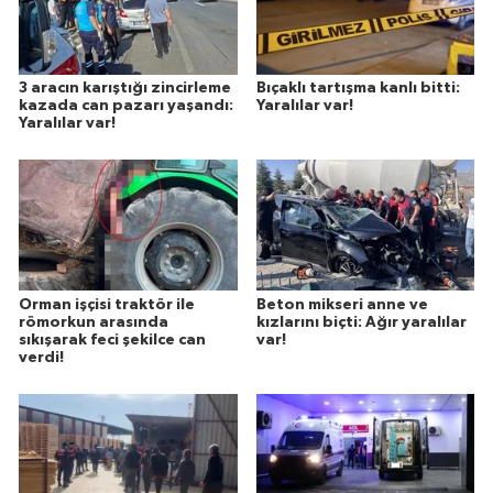
3 aracın karıştığı zincirleme
Bıçaklı tartışma kanlı bitti:
kazada can pazarı yaşandı:
Yaralılar var!
Yaralılar var!
Orman işçisi traktör ile
Beton mikseri anne ve
römorkun arasında
kızlarını biçti: Ağır yaralılar
sıkışarak feci şekilce can
var!
verdi!