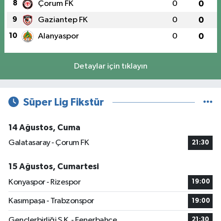
8
Çorum FK
0
0
9
Gaziantep FK
0
0
10
Alanyaspor
0
0
Detaylar için tıklayın
Süper Lig Fikstür
14 Ağustos, Cuma
Galatasaray - Çorum FK
21:30
15 Ağustos, Cumartesi
Konyaspor - Rizespor
19:00
Kasımpaşa - Trabzonspor
19:00
Gençlerbirliği S.K. - Fenerbahçe
21:30