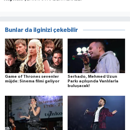
Bunlar da ilginizi çekebilir
Game of Thrones sevenler
Serhado, Mehmed Uzun
müjde: Sinema filmi geliyor
Parkı açılışında Vanlılarla
buluşacak!