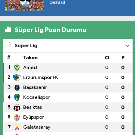
cezası!
Süper Lig Puan Durumu
Süper Lig
#
Takım
O
P
1
Amed
0
0
2
Erzurumspor FK
0
0
3
Başakşehir
0
0
4
Kocaelispor
0
0
5
Beşiktaş
0
0
6
Eyüpspor
0
0
7
Galatasaray
0
0