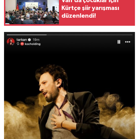
Van’da çocuklar için
Kürtçe şiir yarışması
düzenlendi!