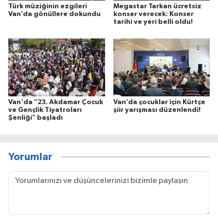
Türk müziğinin ezgileri
Megastar Tarkan ücretsiz
Van’da gönüllere dokundu
konser verecek: Konser
tarihi ve yeri belli oldu!
Van'da "23. Akdamar Çocuk
Van’da çocuklar için Kürtçe
ve Gençlik Tiyatroları
şiir yarışması düzenlendi!
Şenliği" başladı
Yorumlar