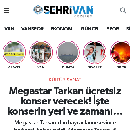
Van Nöbetçi Eczaneler
VAN
VANSPOR
EKONOMİ
GÜNCEL
SPOR
S
Van Hava Durumu
VAN Namaz Vakitleri
Van Trafik Yoğunluk Haritası
ASAYİŞ
VAN
DÜNYA
SİYASET
SPOR
KÜLTÜR-SANAT
Süper Lig Puan Durumu ve Fikstür
Megastar Tarkan ücretsiz
Tüm Manşetler
konser verecek! İşte
konserin yeri ve zamanı…
Son Dakika Haberleri
Megastar Tarkan'dan hayranlarını sevince
Haber Arşivi