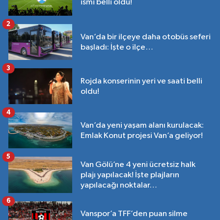
ismi belli oldu!
2
Van’da bir ilçeye daha otobüs seferi
başladı: İşte o ilçe…
3
Rojda konserinin yeri ve saati belli
oldu!
4
Van’da yeni yaşam alanı kurulacak:
Emlak Konut projesi Van’a geliyor!
5
Van Gölü’ne 4 yeni ücretsiz halk
plajı yapılacak! İşte plajların
yapılacağı noktalar…
6
Vanspor’a TFF’den puan silme