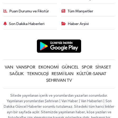
Puan Durumu ve Fikstür
Tüm Manşetler
Son Dakika Haberleri
Haber Arşivi
VAN
VANSPOR
EKONOMİ
GÜNCEL
SPOR
SİYASET
SAĞLIK
TEKNOLOJİ
RESMİ İLAN
KÜLTÜR-SANAT
ŞEHRİVAN TV
Sitede yayınlanan içerik ve yorumlardan yazarları sorumludur.
Yayınlanan yorumlardan Şehrivan | Van Haber | Van Haberleri | Son
Dakika Güncel Haberler sorumlu tutulamaz. Sitedeki tüm harici linkler
ayrı bir sayfada açılır. Sitemizde yayınlanan haber, köşe yazıları ve
fotoğraflar izin alınmaksızın kaynak gösterilse dahi, herhangi bir