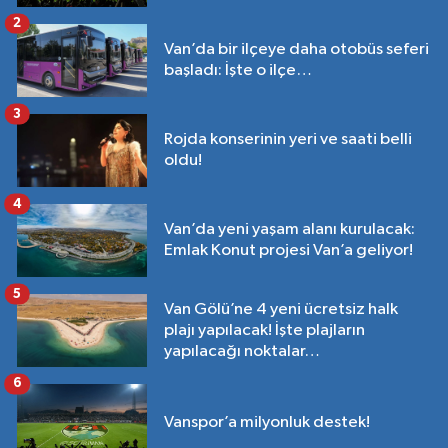
2
Van’da bir ilçeye daha otobüs seferi
başladı: İşte o ilçe…
3
Rojda konserinin yeri ve saati belli
oldu!
4
Van’da yeni yaşam alanı kurulacak:
Emlak Konut projesi Van’a geliyor!
5
Van Gölü’ne 4 yeni ücretsiz halk
plajı yapılacak! İşte plajların
yapılacağı noktalar…
6
Vanspor’a milyonluk destek!