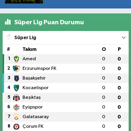
Süper Lig Puan Durumu
Süper Lig
#
Takım
O
P
1
Amed
0
0
2
Erzurumspor FK
0
0
3
Başakşehir
0
0
4
Kocaelispor
0
0
5
Beşiktaş
0
0
6
Eyüpspor
0
0
7
Galatasaray
0
0
8
Çorum FK
0
0