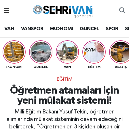
Van Nöbetçi Eczaneler
VAN
VANSPOR
EKONOMİ
GÜNCEL
SPOR
S
Van Hava Durumu
VAN Namaz Vakitleri
Van Trafik Yoğunluk Haritası
EKONOMİ
GÜNCEL
VAN
EĞİTİM
ASAYİŞ
EĞİTİM
Süper Lig Puan Durumu ve Fikstür
Öğretmen atamaları için
Tüm Manşetler
yeni mülakat sistemi!
Son Dakika Haberleri
Milli Eğitim Bakanı Yusuf Tekin, öğretmen
alımlarında mülakat sisteminin devam edeceğini
Haber Arşivi
belirterek, “Öğretmenler, 3 kişiden oluşan bir