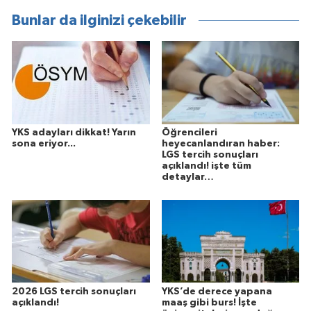
Bunlar da ilginizi çekebilir
YKS adayları dikkat! Yarın
Öğrencileri
sona eriyor...
heyecanlandıran haber:
LGS tercih sonuçları
açıklandı! işte tüm
detaylar…
2026 LGS tercih sonuçları
YKS’de derece yapana
açıklandı!
maaş gibi burs! İşte