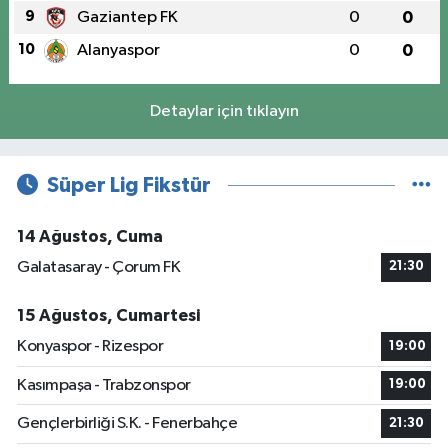
9
Gaziantep FK
0
0
10
Alanyaspor
0
0
Detaylar için tıklayın
Süper Lig Fikstür
14 Ağustos, Cuma
Galatasaray - Çorum FK
21:30
15 Ağustos, Cumartesi
Konyaspor - Rizespor
19:00
Kasımpaşa - Trabzonspor
19:00
Gençlerbirliği S.K. - Fenerbahçe
21:30