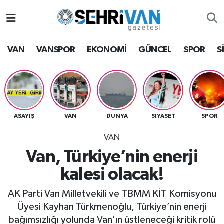
Van Nöbetçi Eczaneler
VAN
VANSPOR
EKONOMİ
GÜNCEL
SPOR
S
Van Hava Durumu
VAN Namaz Vakitleri
Van Trafik Yoğunluk Haritası
ASAYİŞ
VAN
DÜNYA
SİYASET
SPOR
VAN
Süper Lig Puan Durumu ve Fikstür
Van, Türkiye’nin enerji
Tüm Manşetler
kalesi olacak!
Son Dakika Haberleri
AK Parti Van Milletvekili ve TBMM KİT Komisyonu
Üyesi Kayhan Türkmenoğlu, Türkiye’nin enerji
Haber Arşivi
bağımsızlığı yolunda Van’ın üstleneceği kritik rolü