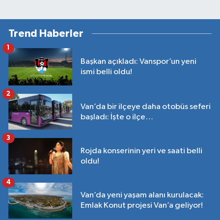
Trend Haberler
1
Başkan açıkladı: Vanspor’un yeni
ismi belli oldu!
2
Van’da bir ilçeye daha otobüs seferi
başladı: İşte o ilçe…
3
Rojda konserinin yeri ve saati belli
oldu!
4
Van’da yeni yaşam alanı kurulacak:
Emlak Konut projesi Van’a geliyor!